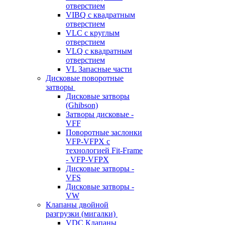
отверстием
VIBQ с квадратным
отверстием
VLC с круглым
отверстием
VLQ с квадратным
отверстием
VL Запасные части
Дисковые поворотные
затворы
Дисковые затворы
(Ghibson)
Затворы дисковые -
VFF
Поворотные заслонки
VFP-VFPX с
технологией Fit-Frame
- VFP-VFPX
Дисковые затворы -
VFS
Дисковые затворы -
VW
Клапаны двойной
разгрузки (мигалки)
VDC Клапаны