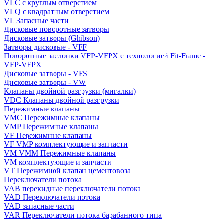
VLC с круглым отверстием
VLQ с квадратным отверстием
VL Запасные части
Дисковые поворотные затворы
Дисковые затворы (Ghibson)
Затворы дисковые - VFF
Поворотные заслонки VFP-VFPX с технологией Fit-Frame -
VFP-VFPX
Дисковые затворы - VFS
Дисковые затворы - VW
Клапаны двойной разгрузки (мигалки)
VDC Клапаны двойной разгрузки
Пережимные клапаны
VMC Пережимные клапаны
VMP Пережимные клапаны
VF Пережимные клапаны
VF VMP комплектующие и запчасти
VM VMM Пережимные клапаны
VM комплектующие и запчасти
VT Пережимной клапан цементовоза
Переключатели потока
VAB перекидные переключатели потока
VAD Переключатели потока
VAD запасные части
VAR Переключатели потока барабанного типа