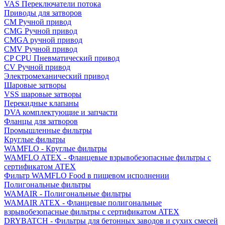
VAS Переключатели потока
Приводы для затворов
СМ Ручной привод
CMG Ручной привод
CMGA ручной привод
CMV Ручной привод
CP CPU Пневматический привод
CV Ручной привод
Электромеханический привод
Шаровые затворы
VSS шаровые затворы
Перекидные клапаны
DVA комплектующие и запчасти
Фланцы для затворов
Промышленные фильтры
Круглые фильтры
WAMFLO - Круглые фильтры
WAMFLO ATEX - Фланцевые взрывобезопасные фильтры с
сертификатом ATEX
Фильтр WAMFLO Food в пищевом исполнении
Полигональные фильтры
WAMAIR - Полигональные фильтры
WAMAIR ATEX - Фланцевые полигональные
взрывобезопасные фильтры с сертификатом ATEX
DRYBATCH - Фильтры для бетонных заводов и сухих смесей