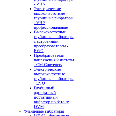
- VHN
Электрические
высокочастотные
глубинные вибраторы
- VHP
профессиональные
Высокочастотные
глубинные вибраторы
с встроенным
преобразователем -
EWO
Преобразователи
напряжения и частоты
- CM-Converters
Электрические
высокочастотные
глубинные вибраторы
- EVO
Глубинный
однофазный
портативный
вибратор по бетону
DVM
Фланцевые вибраторы
MF-SL - фланцевые