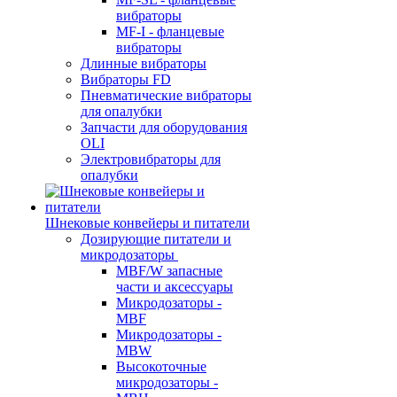
вибраторы
MF-I - фланцевые
вибраторы
Длинные вибраторы
Вибраторы FD
Пневматические вибраторы
для опалубки
Запчасти для оборудования
OLI
Электровибраторы для
опалубки
Шнековые конвейеры и питатели
Дозирующие питатели и
микродозаторы
MBF/W запасные
части и аксессуары
Микродозаторы -
MBF
Микродозаторы -
MBW
Высокоточные
микродозаторы -