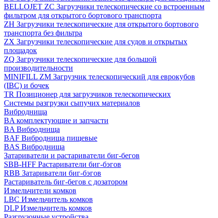
BELLOJET ZC Загрузчики телескопические со встроенным
фильтром для открытого бортового транспорта
ZH Загрузчики телескопические для открытого бортового
транспорта без фильтра
ZX Загрузчики телескопические для судов и открытых
площадок
ZQ Загрузчики телескопические для большой
производительности
MINIFILL ZM Загрузчик телескопический для еврокубов
(IBC) и бочек
TR Позиционер для загрузчиков телескопических
Системы разгрузки сыпучих материалов
Виброднища
BA комплектующие и запчасти
BA Виброднища
BAF Виброднища пищевые
BAS Виброднища
Затариватели и растариватели биг-бегов
SBB-HFF Растариватели биг-бэгов
RBB Затариватели биг-бэгов
Растариватель биг-бегов с дозатором
Измельчители комков
LBC Измельчитель комков
DLP Измельчитель комков
Разгрузочные устройства