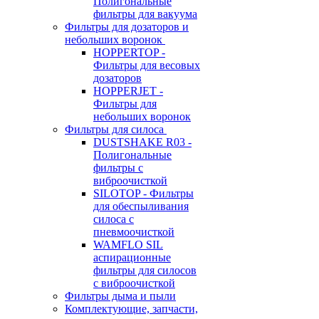
Полигональные
фильтры для вакуума
Фильтры для дозаторов и
небольших воронок
HOPPERTOP -
Фильтры для весовых
дозаторов
HOPPERJET -
Фильтры для
небольших воронок
Фильтры для силоса
DUSTSHAKE R03 -
Полигональные
фильтры с
виброочисткой
SILOTOP - Фильтры
для обеспыливания
силоса c
пневмоочисткой
WAMFLO SIL
аспирационные
фильтры для силосов
с виброочисткой
Фильтры дыма и пыли
Комплектующие, запчасти,