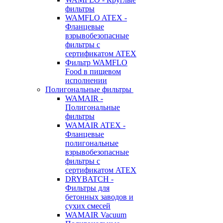
фильтры
WAMFLO ATEX -
Фланцевые
взрывобезопасные
фильтры с
сертификатом ATEX
Фильтр WAMFLO
Food в пищевом
исполнении
Полигональные фильтры
WAMAIR -
Полигональные
фильтры
WAMAIR ATEX -
Фланцевые
полигональные
взрывобезопасные
фильтры с
сертификатом ATEX
DRYBATCH -
Фильтры для
бетонных заводов и
сухих смесей
WAMAIR Vacuum