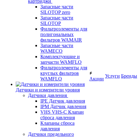
картриджи
Запасные части
SILOTOP zero
Запасные части
SILOTOP
Фильтроэлементы для
полигональных
фильтров WAMAIR
Запасные части
WAMECO
Комплектующие и
запчасти WAMFLO
Фильтроэлементы для
круглых фильтров
Услуги
Бренды
WAMFLO
Акции
Датчики и измерители уровня
Датчики давления
IPE Датчик давления
IPM Датчик давления
VHS VHS-C Клапан
сброса давления
Клапаны сброса
давления
Датчики предельного