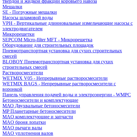
твердой и жидкой фракций коровьего навоза
Мешалки
SE - Погружные мешалки
Насосы шламовой воды
VPH - Вертикальные длинновальные измельчающие насосы с
электродвигателем
Микрорешетки
SEPCOM Micro-filter MFT - Микрорешетка
Оборудование для строительных площадок
Пневмотранспортная установка для сухих строительных
смесей
BLOBOY Пневмотранспортная установка для сухих
строительных смесей
Растворосмесители
WETMIX V05 - Непрерывные растворосмесители
WETMIX BAGS - Непрерывные растворосмесители с
воронкой
Панель управления подачей воды и электроэнергии - WMPC
Бетоносмесители и комплектующие
МАО Двухвальные бетоносмесители
MP Планетарные бетоносмесители
MAO комплектующие и запчасти
MAO броня лопатки
MAO рычаги валы
MAO уплотнения валов