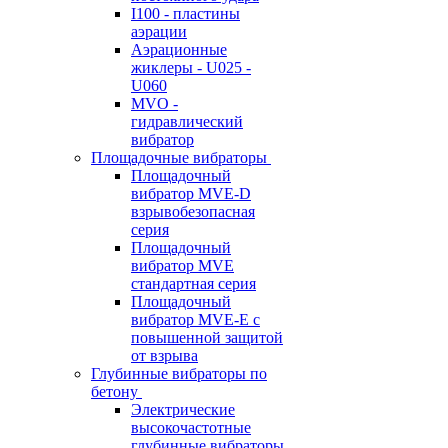
I100 - пластины
аэрации
Аэрационные
жиклеры - U025 -
U060
MVO -
гидравлический
вибратор
Площадочные вибраторы
Площадочный
вибратор MVE-D
взрывобезопасная
серия
Площадочный
вибратор MVE
стандартная серия
Площадочный
вибратор MVE-E с
повышенной защитой
от взрыва
Глубинные вибраторы по
бетону
Электрические
высокочастотные
глубинные вибраторы