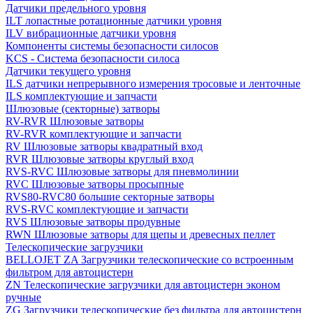
Датчики предельного уровня
ILT лопастные ротационные датчики уровня
ILV вибрационные датчики уровня
Компоненты системы безопасности силосов
KCS - Система безопасности силоса
Датчики текущего уровня
ILS датчики непрерывного измерения тросовые и ленточные
ILS комплектующие и запчасти
Шлюзовые (секторные) затворы
RV-RVR Шлюзовые затворы
RV-RVR комплектующие и запчасти
RV Шлюзовые затворы квадратный вход
RVR Шлюзовые затворы круглый вход
RVS-RVC Шлюзовые затворы для пневмолинии
RVC Шлюзовые затворы просыпные
RVS80-RVC80 большие секторные затворы
RVS-RVC комплектующие и запчасти
RVS Шлюзовые затворы продувные
RWN Шлюзовые затворы для щепы и древесных пеллет
Телескопические загрузчики
BELLOJET ZA Загрузчики телескопические со встроенным
фильтром для автоцистерн
ZN Телескопические загрузчики для автоцистерн эконом
ручные
ZG Загрузчики телескопические без фильтра для автоцистерн