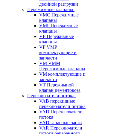
двойной разгрузки
Пережимные клапаны
VMC Пережимные
клапаны
VMP Пережимные
клапаны
VF Пережимные
клапаны
VF VMP
комплектующие и
запчасти
VM VMM
Пережимные клапаны
VM комплектующие и
запчасти
VT Пережимной
клапан цементовоза
Переключатели потока
VAB перекидные
переключатели потока
VAD Переключатели
потока
VAD запасные части
VAR Переключатели
потока барабанного