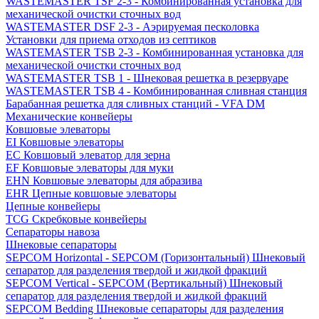
WASTEMASTER TSF 2-3 - Комбинированная установка для
механической очистки сточных вод
WASTEMASTER DSF 2-3 - Аэрируемая песколовка
Установки для приема отходов из септиков
WASTEMASTER TSB 2-3 - Комбинированная установка для
механической очистки сточных вод
WASTEMASTER TSB 1 - Шнековая решетка в резервуаре
WASTEMASTER TSB 4 - Комбинированная сливная станция
Барабанная решетка для сливных станций - VFA DM
Механические конвейеры
Ковшовые элеваторы
EI Ковшовые элеваторы
EC Ковшовый элеватор для зерна
EF Ковшовые элеваторы для муки
EHN Ковшовые элеваторы для абразива
EHR Цепные ковшовые элеваторы
Цепные конвейеры
TCG Скребковые конвейеры
Сепараторы навоза
Шнековые сепараторы
SEPCOM Horizontal - SEPCOM (Горизонтальный) Шнековый
сепаратор для разделения твердой и жидкой фракций
SEPCOM Vertical - SEPCOM (Вертикальный) Шнековый
сепаратор для разделения твердой и жидкой фракций
SEPCOM Bedding Шнековые сепараторы для разделения