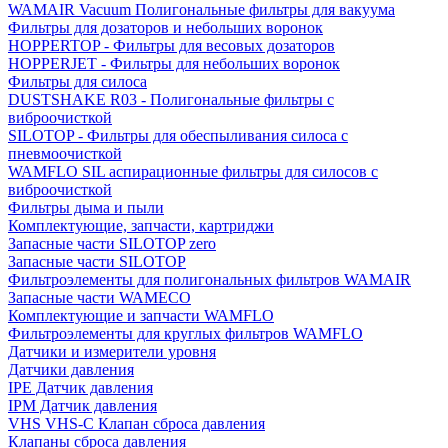
WAMAIR Vacuum Полигональные фильтры для вакуума
Фильтры для дозаторов и небольших воронок
HOPPERTOP - Фильтры для весовых дозаторов
HOPPERJET - Фильтры для небольших воронок
Фильтры для силоса
DUSTSHAKE R03 - Полигональные фильтры с
виброочисткой
SILOTOP - Фильтры для обеспыливания силоса c
пневмоочисткой
WAMFLO SIL аспирационные фильтры для силосов с
виброочисткой
Фильтры дыма и пыли
Комплектующие, запчасти, картриджи
Запасные части SILOTOP zero
Запасные части SILOTOP
Фильтроэлементы для полигональных фильтров WAMAIR
Запасные части WAMECO
Комплектующие и запчасти WAMFLO
Фильтроэлементы для круглых фильтров WAMFLO
Датчики и измерители уровня
Датчики давления
IPE Датчик давления
IPM Датчик давления
VHS VHS-C Клапан сброса давления
Клапаны сброса давления