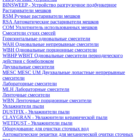
BINSWEEP - Устройство разгрузочное подбункерное
Растариватели мешков
RSM Ручные растариватели мешков
RSA Автоматические растариватели мешков
COM Уплотнитель использованных мешков
Смесители сухих смесей
Горизонтальные одновальные смесители
WAH Одновальные непрерывные смесители
WBH Одновальные порционные смесители
WBHP WBHT Одновальные смесители периодического
действия с бомболюком
Двухвальные смесители
MESC MESC UM Двухвальные лопастные непрерывные
смесители
Лабораторные смесители
MLH Лабораторные смесители
Ленточные смесители
WBN Ленточные порционные смесители
Увлажнители пыли
DUSTFIX - Увлажнители пыли
CLAYGRAN - Увлажнители керамической пыли
WETDUST - Увлажнители пыли
Оборудование для очистки сточных вод
Автоматические решетки для механической очитки сточных
вод