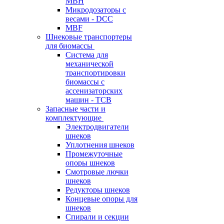
MBH
Микродозаторы с
весами - DCC
MBF
Шнековые транспортеры
для биомассы
Система для
механической
транспортировки
биомассы с
ассенизаторских
машин - TCB
Запасные части и
комплектующие
Электродвигатели
шнеков
Уплотнения шнеков
Промежуточные
опоры шнеков
Смотровые лючки
шнеков
Редукторы шнеков
Концевые опоры для
шнеков
Спирали и секции