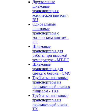
Двухвальные
шнековые
транспортеры с
конической винтом -
BU
Одновальные
шнековые
транспортеры с
коническим винтом -
UC
Шнековые
транспортеры для
работы при высокой
температуре - MT-HT
Шнековые
транспортеры для
свежего бетона - CMC
Трубчатые шнековые
транспортеры из
нержавеющей стали в
пищевом - TXF
Трубчатые шнековые
транспортеры из
нержавеющей стали -
TX