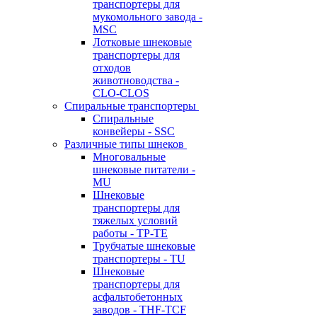
транспортеры для
мукомольного завода -
MSC
Лотковые шнековые
транспортеры для
отходов
животноводства -
CLO-CLOS
Спиральные транспортеры
Спиральные
конвейеры - SSC
Различные типы шнеков
Многовальные
шнековые питатели -
MU
Шнековые
транспортеры для
тяжелых условий
работы - TP-TE
Трубчатые шнековые
транспортеры - TU
Шнековые
транспортеры для
асфальтобетонных
заводов - THF-TCF