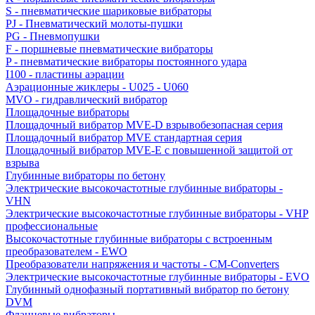
S - пневматические шариковые вибраторы
PJ - Пневматический молоты-пушки
PG - Пневмопушки
F - поршневые пневматические вибраторы
P - пневматические вибраторы постоянного удара
I100 - пластины аэрации
Аэрационные жиклеры - U025 - U060
MVO - гидравлический вибратор
Площадочные вибраторы
Площадочный вибратор MVE-D взрывобезопасная серия
Площадочный вибратор MVE стандартная серия
Площадочный вибратор MVE-E с повышенной защитой от
взрыва
Глубинные вибраторы по бетону
Электрические высокочастотные глубинные вибраторы -
VHN
Электрические высокочастотные глубинные вибраторы - VHP
профессиональные
Высокочастотные глубинные вибраторы с встроенным
преобразователем - EWO
Преобразователи напряжения и частоты - CM-Converters
Электрические высокочастотные глубинные вибраторы - EVO
Глубинный однофазный портативный вибратор по бетону
DVM
Фланцевые вибраторы