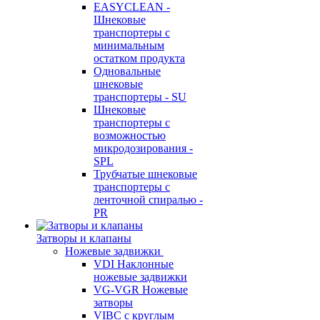
EASYCLEAN -
Шнековые
транспортеры с
минимальным
остатком продукта
Одновальные
шнековые
транспортеры - SU
Шнековые
транспортеры с
возможностью
микродозирования -
SPL
Трубчатые шнековые
транспортеры с
ленточной спиралью -
PR
Затворы и клапаны
Ножевые задвижки
VDI Наклонные
ножевые задвижки
VG-VGR Ножевые
затворы
VIBC с круглым