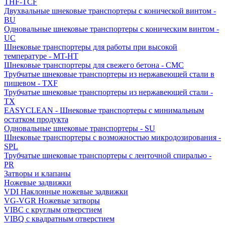
THF-TCF
Двухвальные шнековые транспортеры с конической винтом -
BU
Одновальные шнековые транспортеры с коническим винтом -
UC
Шнековые транспортеры для работы при высокой
температуре - MT-HT
Шнековые транспортеры для свежего бетона - CMC
Трубчатые шнековые транспортеры из нержавеющей стали в
пищевом - TXF
Трубчатые шнековые транспортеры из нержавеющей стали -
TX
EASYCLEAN - Шнековые транспортеры с минимальным
остатком продукта
Одновальные шнековые транспортеры - SU
Шнековые транспортеры с возможностью микродозирования -
SPL
Трубчатые шнековые транспортеры с ленточной спиралью -
PR
Затворы и клапаны
Ножевые задвижки
VDI Наклонные ножевые задвижки
VG-VGR Ножевые затворы
VIBC с круглым отверстием
VIBQ с квадратным отверстием