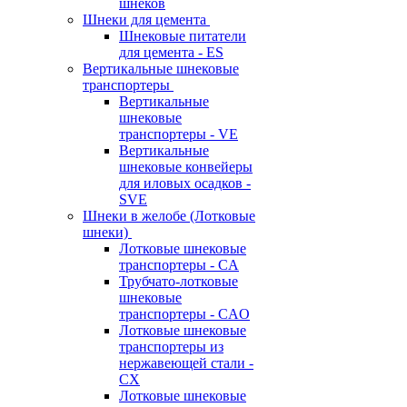
шнеков
Шнеки для цемента
Шнековые питатели
для цемента - ES
Вертикальные шнековые
транспортеры
Вертикальные
шнековые
транспортеры - VE
Вертикальные
шнековые конвейеры
для иловых осадков -
SVE
Шнеки в желобе (Лотковые
шнеки)
Лотковые шнековые
транспортеры - CA
Трубчато-лотковые
шнековые
транспортеры - CAO
Лотковые шнековые
транспортеры из
нержавеющей стали -
CX
Лотковые шнековые