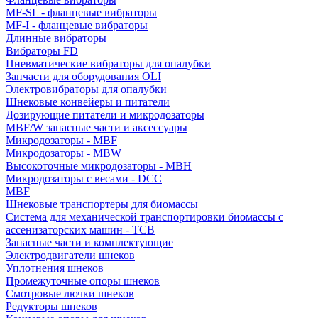
MF-SL - фланцевые вибраторы
MF-I - фланцевые вибраторы
Длинные вибраторы
Вибраторы FD
Пневматические вибраторы для опалубки
Запчасти для оборудования OLI
Электровибраторы для опалубки
Шнековые конвейеры и питатели
Дозирующие питатели и микродозаторы
MBF/W запасные части и аксессуары
Микродозаторы - MBF
Микродозаторы - MBW
Высокоточные микродозаторы - MBH
Микродозаторы с весами - DCC
MBF
Шнековые транспортеры для биомассы
Система для механической транспортировки биомассы с
ассенизаторских машин - TCB
Запасные части и комплектующие
Электродвигатели шнеков
Уплотнения шнеков
Промежуточные опоры шнеков
Смотровые лючки шнеков
Редукторы шнеков