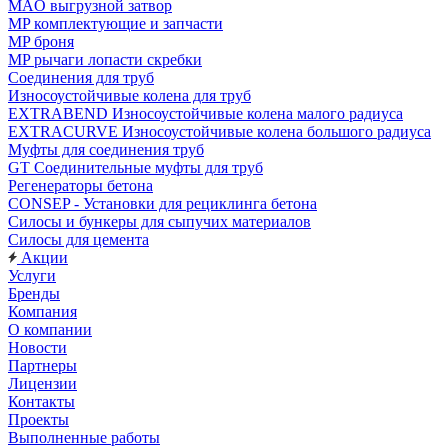
MAO выгрузной затвор
MP комплектующие и запчасти
MP броня
MP рычаги лопасти скребки
Соединения для труб
Износоустойчивые колена для труб
EXTRABEND Износоустойчивые колена малого радиуса
EXTRACURVE Износоустойчивые колена большого радиуса
Муфты для соединения труб
GT Соединительные муфты для труб
Регенераторы бетона
CONSEP - Установки для рециклинга бетона
Силосы и бункеры для сыпучих материалов
Силосы для цемента
Акции
Услуги
Бренды
Компания
О компании
Новости
Партнеры
Лицензии
Контакты
Проекты
Выполненные работы