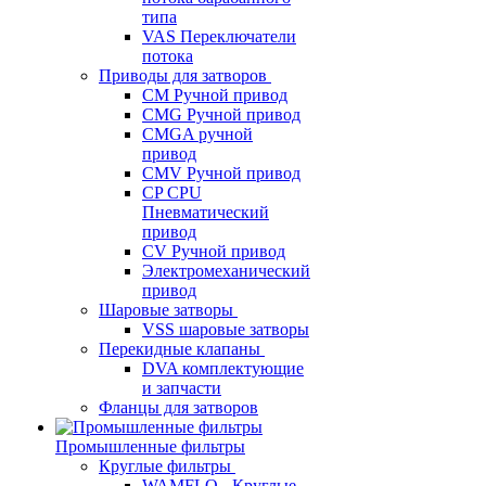
типа
VAS Переключатели
потока
Приводы для затворов
СМ Ручной привод
CMG Ручной привод
CMGA ручной
привод
CMV Ручной привод
CP CPU
Пневматический
привод
CV Ручной привод
Электромеханический
привод
Шаровые затворы
VSS шаровые затворы
Перекидные клапаны
DVA комплектующие
и запчасти
Фланцы для затворов
Промышленные фильтры
Круглые фильтры
WAMFLO - Круглые