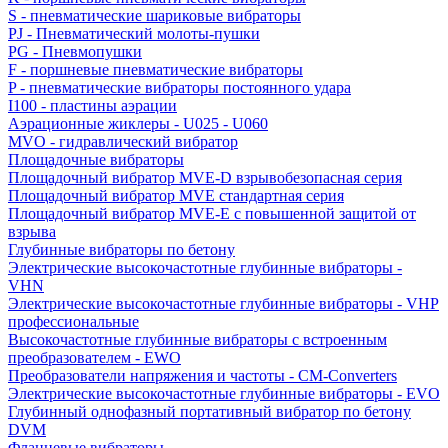
S - пневматические шариковые вибраторы
PJ - Пневматический молоты-пушки
PG - Пневмопушки
F - поршневые пневматические вибраторы
P - пневматические вибраторы постоянного удара
I100 - пластины аэрации
Аэрационные жиклеры - U025 - U060
MVO - гидравлический вибратор
Площадочные вибраторы
Площадочный вибратор MVE-D взрывобезопасная серия
Площадочный вибратор MVE стандартная серия
Площадочный вибратор MVE-E с повышенной защитой от
взрыва
Глубинные вибраторы по бетону
Электрические высокочастотные глубинные вибраторы -
VHN
Электрические высокочастотные глубинные вибраторы - VHP
профессиональные
Высокочастотные глубинные вибраторы с встроенным
преобразователем - EWO
Преобразователи напряжения и частоты - CM-Converters
Электрические высокочастотные глубинные вибраторы - EVO
Глубинный однофазный портативный вибратор по бетону
DVM
Фланцевые вибраторы