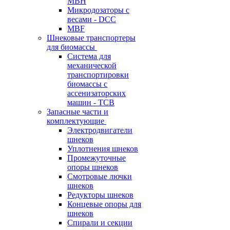
MBH
Микродозаторы с
весами - DCC
MBF
Шнековые транспортеры
для биомассы
Система для
механической
транспортировки
биомассы с
ассенизаторских
машин - TCB
Запасные части и
комплектующие
Электродвигатели
шнеков
Уплотнения шнеков
Промежуточные
опоры шнеков
Смотровые лючки
шнеков
Редукторы шнеков
Концевые опоры для
шнеков
Спирали и секции