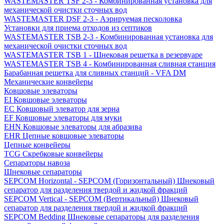
WASTEMASTER TSF 2-3 - Комбинированная установка для
механической очистки сточных вод
WASTEMASTER DSF 2-3 - Аэрируемая песколовка
Установки для приема отходов из септиков
WASTEMASTER TSB 2-3 - Комбинированная установка для
механической очистки сточных вод
WASTEMASTER TSB 1 - Шнековая решетка в резервуаре
WASTEMASTER TSB 4 - Комбинированная сливная станция
Барабанная решетка для сливных станций - VFA DM
Механические конвейеры
Ковшовые элеваторы
EI Ковшовые элеваторы
EC Ковшовый элеватор для зерна
EF Ковшовые элеваторы для муки
EHN Ковшовые элеваторы для абразива
EHR Цепные ковшовые элеваторы
Цепные конвейеры
TCG Скребковые конвейеры
Сепараторы навоза
Шнековые сепараторы
SEPCOM Horizontal - SEPCOM (Горизонтальный) Шнековый
сепаратор для разделения твердой и жидкой фракций
SEPCOM Vertical - SEPCOM (Вертикальный) Шнековый
сепаратор для разделения твердой и жидкой фракций
SEPCOM Bedding Шнековые сепараторы для разделения