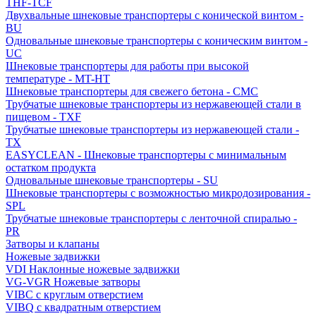
THF-TCF
Двухвальные шнековые транспортеры с конической винтом -
BU
Одновальные шнековые транспортеры с коническим винтом -
UC
Шнековые транспортеры для работы при высокой
температуре - MT-HT
Шнековые транспортеры для свежего бетона - CMC
Трубчатые шнековые транспортеры из нержавеющей стали в
пищевом - TXF
Трубчатые шнековые транспортеры из нержавеющей стали -
TX
EASYCLEAN - Шнековые транспортеры с минимальным
остатком продукта
Одновальные шнековые транспортеры - SU
Шнековые транспортеры с возможностью микродозирования -
SPL
Трубчатые шнековые транспортеры с ленточной спиралью -
PR
Затворы и клапаны
Ножевые задвижки
VDI Наклонные ножевые задвижки
VG-VGR Ножевые затворы
VIBC с круглым отверстием
VIBQ с квадратным отверстием