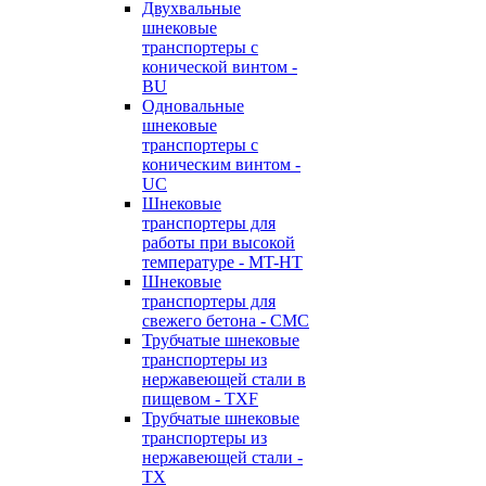
Двухвальные
шнековые
транспортеры с
конической винтом -
BU
Одновальные
шнековые
транспортеры с
коническим винтом -
UC
Шнековые
транспортеры для
работы при высокой
температуре - MT-HT
Шнековые
транспортеры для
свежего бетона - CMC
Трубчатые шнековые
транспортеры из
нержавеющей стали в
пищевом - TXF
Трубчатые шнековые
транспортеры из
нержавеющей стали -
TX