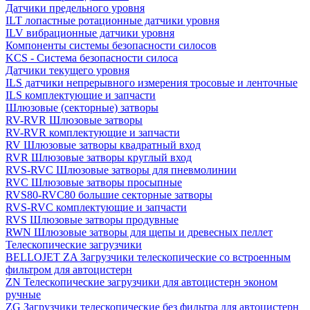
Датчики предельного уровня
ILT лопастные ротационные датчики уровня
ILV вибрационные датчики уровня
Компоненты системы безопасности силосов
KCS - Система безопасности силоса
Датчики текущего уровня
ILS датчики непрерывного измерения тросовые и ленточные
ILS комплектующие и запчасти
Шлюзовые (секторные) затворы
RV-RVR Шлюзовые затворы
RV-RVR комплектующие и запчасти
RV Шлюзовые затворы квадратный вход
RVR Шлюзовые затворы круглый вход
RVS-RVC Шлюзовые затворы для пневмолинии
RVC Шлюзовые затворы просыпные
RVS80-RVC80 большие секторные затворы
RVS-RVC комплектующие и запчасти
RVS Шлюзовые затворы продувные
RWN Шлюзовые затворы для щепы и древесных пеллет
Телескопические загрузчики
BELLOJET ZA Загрузчики телескопические со встроенным
фильтром для автоцистерн
ZN Телескопические загрузчики для автоцистерн эконом
ручные
ZG Загрузчики телескопические без фильтра для автоцистерн