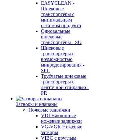
EASYCLEAN -
Шнековые
транспортеры с
минимальным
остатком продукта
Одновальные
шнековые
транспортеры - SU
Шнековые
транспортеры с
возможностью
микродозирования -
SPL
Трубчатые шнековые
транспортеры с
ленточной спиралью -
PR
Затворы и клапаны
Ножевые задвижки
VDI Наклонные
ножевые задвижки
VG-VGR Ножевые
затворы
VIBC с круглым