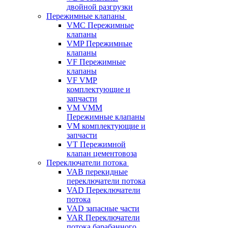
двойной разгрузки
Пережимные клапаны
VMC Пережимные
клапаны
VMP Пережимные
клапаны
VF Пережимные
клапаны
VF VMP
комплектующие и
запчасти
VM VMM
Пережимные клапаны
VM комплектующие и
запчасти
VT Пережимной
клапан цементовоза
Переключатели потока
VAB перекидные
переключатели потока
VAD Переключатели
потока
VAD запасные части
VAR Переключатели
потока барабанного