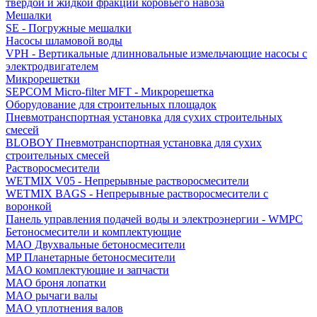
твердой и жидкой фракций коровьего навоза
Мешалки
SE - Погружные мешалки
Насосы шламовой воды
VPH - Вертикальные длинновальные измельчающие насосы с
электродвигателем
Микрорешетки
SEPCOM Micro-filter MFT - Микрорешетка
Оборудование для строительных площадок
Пневмотранспортная установка для сухих строительных
смесей
BLOBOY Пневмотранспортная установка для сухих
строительных смесей
Растворосмесители
WETMIX V05 - Непрерывные растворосмесители
WETMIX BAGS - Непрерывные растворосмесители с
воронкой
Панель управления подачей воды и электроэнергии - WMPC
Бетоносмесители и комплектующие
МАО Двухвальные бетоносмесители
MP Планетарные бетоносмесители
MAO комплектующие и запчасти
MAO броня лопатки
MAO рычаги валы
MAO уплотнения валов