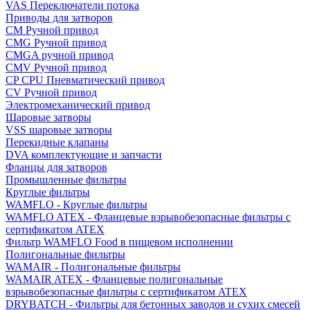
VAS Переключатели потока
Приводы для затворов
СМ Ручной привод
CMG Ручной привод
CMGA ручной привод
CMV Ручной привод
CP CPU Пневматический привод
CV Ручной привод
Электромеханический привод
Шаровые затворы
VSS шаровые затворы
Перекидные клапаны
DVA комплектующие и запчасти
Фланцы для затворов
Промышленные фильтры
Круглые фильтры
WAMFLO - Круглые фильтры
WAMFLO ATEX - Фланцевые взрывобезопасные фильтры с
сертификатом ATEX
Фильтр WAMFLO Food в пищевом исполнении
Полигональные фильтры
WAMAIR - Полигональные фильтры
WAMAIR ATEX - Фланцевые полигональные
взрывобезопасные фильтры с сертификатом ATEX
DRYBATCH - Фильтры для бетонных заводов и сухих смесей