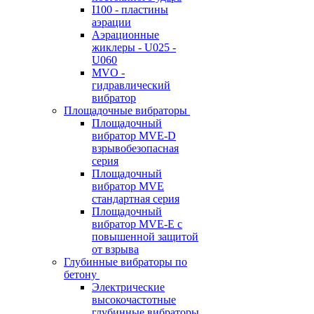
I100 - пластины
аэрации
Аэрационные
жиклеры - U025 -
U060
MVO -
гидравлический
вибратор
Площадочные вибраторы
Площадочный
вибратор MVE-D
взрывобезопасная
серия
Площадочный
вибратор MVE
стандартная серия
Площадочный
вибратор MVE-E с
повышенной защитой
от взрыва
Глубинные вибраторы по
бетону
Электрические
высокочастотные
глубинные вибраторы