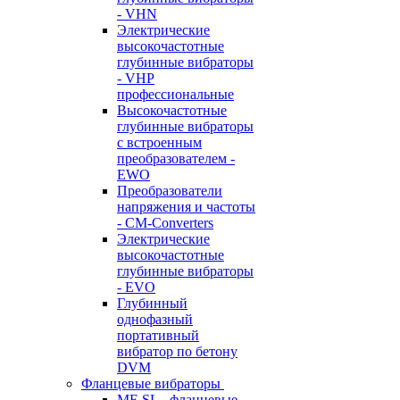
- VHN
Электрические
высокочастотные
глубинные вибраторы
- VHP
профессиональные
Высокочастотные
глубинные вибраторы
с встроенным
преобразователем -
EWO
Преобразователи
напряжения и частоты
- CM-Converters
Электрические
высокочастотные
глубинные вибраторы
- EVO
Глубинный
однофазный
портативный
вибратор по бетону
DVM
Фланцевые вибраторы
MF-SL - фланцевые