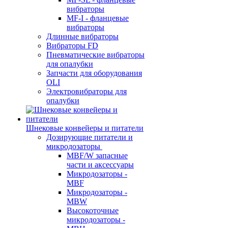
вибраторы
MF-I - фланцевые
вибраторы
Длинные вибраторы
Вибраторы FD
Пневматические вибраторы
для опалубки
Запчасти для оборудования
OLI
Электровибраторы для
опалубки
Шнековые конвейеры и питатели
Дозирующие питатели и
микродозаторы
MBF/W запасные
части и аксессуары
Микродозаторы -
MBF
Микродозаторы -
MBW
Высокоточные
микродозаторы -