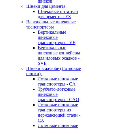
шнеков
Шнеки для цемента
Шнековые питатели
для цемента - ES
Вертикальные шнековые
транспортеры
Вертикальные
шнековые
транспортеры - VE
Вертикальные
шнековые конвейеры
для иловых осадков -
SVE
Шнеки в желобе (Лотковые
шнеки)
Лотковые шнековые
транспортеры - CA
Трубчато-лотковые
шнековые
транспортеры - CAO
Лотковые шнековые
транспортеры из
нержавеющей стали -
CX
Лотковые шнековые