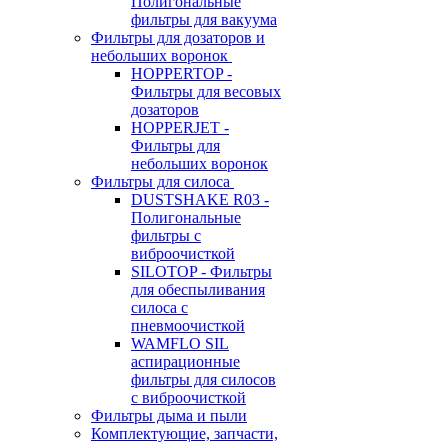
Полигональные
фильтры для вакуума
Фильтры для дозаторов и
небольших воронок
HOPPERTOP -
Фильтры для весовых
дозаторов
HOPPERJET -
Фильтры для
небольших воронок
Фильтры для силоса
DUSTSHAKE R03 -
Полигональные
фильтры с
виброочисткой
SILOTOP - Фильтры
для обеспыливания
силоса c
пневмоочисткой
WAMFLO SIL
аспирационные
фильтры для силосов
с виброочисткой
Фильтры дыма и пыли
Комплектующие, запчасти,