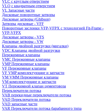
VLC с круглым отверстием
VLQ с квадратным отверстием
VL Запасные части
Дисковые поворотные затворы
Дисковые затворы (Ghibson)
Затворы дисковые - VFF
Поворотные заслонки VFP-VFPX с технологией Fit-Frame -
VFP-VFPX
Дисковые затворы - VFS
Дисковые затворы - VW
Клапаны двойной разгрузки (мигалки)
VDC Клапаны двойной разгрузки
Пережимные клапаны
VMC Пережимные клапаны
VMP Пережимные клапаны
VF Пережимные клапаны
VF VMP комплектующие и запчасти
VM VMM Пережимные клапаны
VM комплектующие и запчасти
VT Пережимной клапан цементовоза
Переключатели потока
VAB перекидные переключатели потока
VAD Переключатели потока
VAD запасные части
VAR Переключатели потока барабанного типа