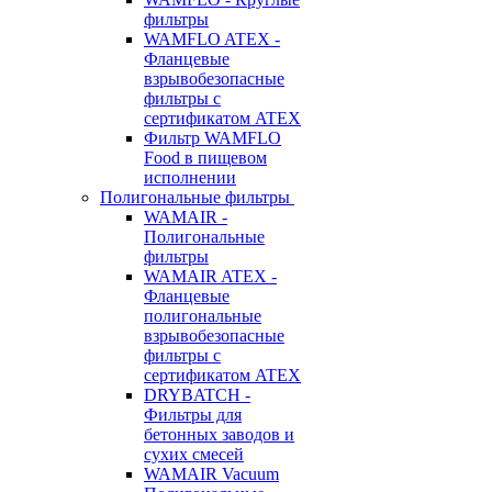
фильтры
WAMFLO ATEX -
Фланцевые
взрывобезопасные
фильтры с
сертификатом ATEX
Фильтр WAMFLO
Food в пищевом
исполнении
Полигональные фильтры
WAMAIR -
Полигональные
фильтры
WAMAIR ATEX -
Фланцевые
полигональные
взрывобезопасные
фильтры с
сертификатом ATEX
DRYBATCH -
Фильтры для
бетонных заводов и
сухих смесей
WAMAIR Vacuum