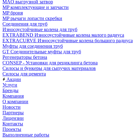
MAO выгрузной затвор
MP комплектующие и запчасти
MP броня
MP рычаги лопасти скребки
Соединения для труб
Износоустойчивые колена для труб
EXTRABEND Износоустойчивые колена малого радиуса
EXTRACURVE Износоустойчивые колена большого радиуса
Муфты для соединения труб
GT Соединительные муфты для труб
Регенераторы бетона
CONSEP - Установки для рециклинга бетона
Силосы и бункеры для сыпучих материалов
Силосы для цемента
Акции
Услуги
Бренды
Компания
О компании
Новости
Партнеры
Лицензии
Контакты
Проекты
Выполненные работы