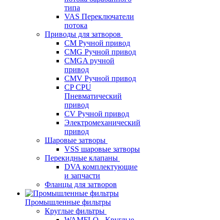
типа
VAS Переключатели
потока
Приводы для затворов
СМ Ручной привод
CMG Ручной привод
CMGA ручной
привод
CMV Ручной привод
CP CPU
Пневматический
привод
CV Ручной привод
Электромеханический
привод
Шаровые затворы
VSS шаровые затворы
Перекидные клапаны
DVA комплектующие
и запчасти
Фланцы для затворов
Промышленные фильтры
Круглые фильтры
WAMFLO - Круглые