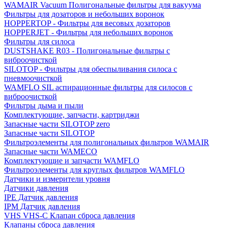
WAMAIR Vacuum Полигональные фильтры для вакуума
Фильтры для дозаторов и небольших воронок
HOPPERTOP - Фильтры для весовых дозаторов
HOPPERJET - Фильтры для небольших воронок
Фильтры для силоса
DUSTSHAKE R03 - Полигональные фильтры с
виброочисткой
SILOTOP - Фильтры для обеспыливания силоса c
пневмоочисткой
WAMFLO SIL аспирационные фильтры для силосов с
виброочисткой
Фильтры дыма и пыли
Комплектующие, запчасти, картриджи
Запасные части SILOTOP zero
Запасные части SILOTOP
Фильтроэлементы для полигональных фильтров WAMAIR
Запасные части WAMECO
Комплектующие и запчасти WAMFLO
Фильтроэлементы для круглых фильтров WAMFLO
Датчики и измерители уровня
Датчики давления
IPE Датчик давления
IPM Датчик давления
VHS VHS-C Клапан сброса давления
Клапаны сброса давления