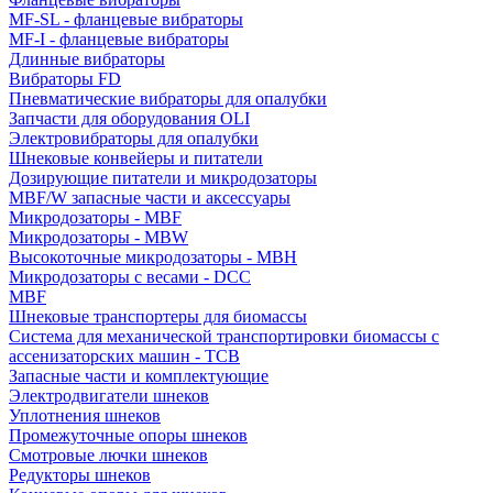
MF-SL - фланцевые вибраторы
MF-I - фланцевые вибраторы
Длинные вибраторы
Вибраторы FD
Пневматические вибраторы для опалубки
Запчасти для оборудования OLI
Электровибраторы для опалубки
Шнековые конвейеры и питатели
Дозирующие питатели и микродозаторы
MBF/W запасные части и аксессуары
Микродозаторы - MBF
Микродозаторы - MBW
Высокоточные микродозаторы - MBH
Микродозаторы с весами - DCC
MBF
Шнековые транспортеры для биомассы
Система для механической транспортировки биомассы с
ассенизаторских машин - TCB
Запасные части и комплектующие
Электродвигатели шнеков
Уплотнения шнеков
Промежуточные опоры шнеков
Смотровые лючки шнеков
Редукторы шнеков