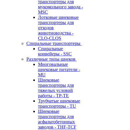
транспортеры для
мукомольного завода -
MSC
Лотковые шнековые
транспортеры для
отходов
животноводства -
CLO-CLOS
Спиральные транспортеры
Спиральные
конвейеры - SSC
Различные типы шнеков
Многовальные
шнековые питатели -
MU
Шнековые
транспортеры для
тяжелых условий
работы - TP-TE
Трубчатые шнековые
транспортеры - TU
Шнековые
транспортеры для
асфальтобетонных
заводов - THF-TCF