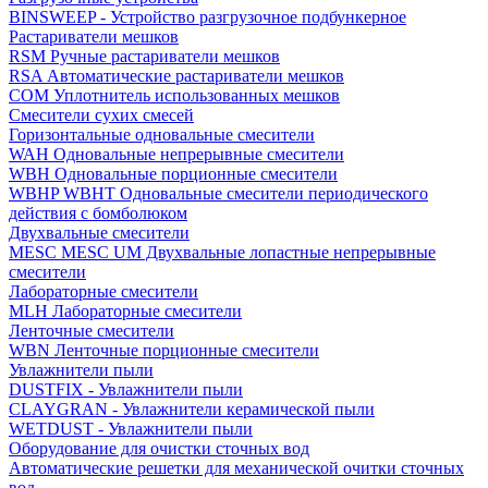
BINSWEEP - Устройство разгрузочное подбункерное
Растариватели мешков
RSM Ручные растариватели мешков
RSA Автоматические растариватели мешков
COM Уплотнитель использованных мешков
Смесители сухих смесей
Горизонтальные одновальные смесители
WAH Одновальные непрерывные смесители
WBH Одновальные порционные смесители
WBHP WBHT Одновальные смесители периодического
действия с бомболюком
Двухвальные смесители
MESC MESC UM Двухвальные лопастные непрерывные
смесители
Лабораторные смесители
MLH Лабораторные смесители
Ленточные смесители
WBN Ленточные порционные смесители
Увлажнители пыли
DUSTFIX - Увлажнители пыли
CLAYGRAN - Увлажнители керамической пыли
WETDUST - Увлажнители пыли
Оборудование для очистки сточных вод
Автоматические решетки для механической очитки сточных
вод