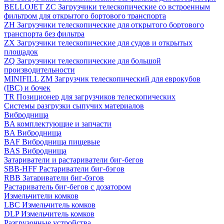
BELLOJET ZC Загрузчики телескопические со встроенным
фильтром для открытого бортового транспорта
ZH Загрузчики телескопические для открытого бортового
транспорта без фильтра
ZX Загрузчики телескопические для судов и открытых
площадок
ZQ Загрузчики телескопические для большой
производительности
MINIFILL ZM Загрузчик телескопический для еврокубов
(IBC) и бочек
TR Позиционер для загрузчиков телескопических
Системы разгрузки сыпучих материалов
Виброднища
BA комплектующие и запчасти
BA Виброднища
BAF Виброднища пищевые
BAS Виброднища
Затариватели и растариватели биг-бегов
SBB-HFF Растариватели биг-бэгов
RBB Затариватели биг-бэгов
Растариватель биг-бегов с дозатором
Измельчители комков
LBC Измельчитель комков
DLP Измельчитель комков
Разгрузочные устройства