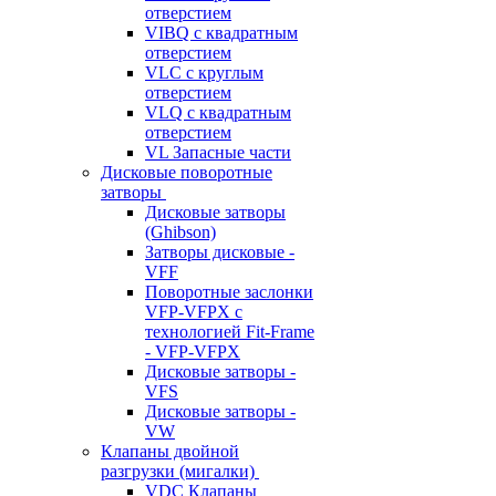
отверстием
VIBQ с квадратным
отверстием
VLC с круглым
отверстием
VLQ с квадратным
отверстием
VL Запасные части
Дисковые поворотные
затворы
Дисковые затворы
(Ghibson)
Затворы дисковые -
VFF
Поворотные заслонки
VFP-VFPX с
технологией Fit-Frame
- VFP-VFPX
Дисковые затворы -
VFS
Дисковые затворы -
VW
Клапаны двойной
разгрузки (мигалки)
VDC Клапаны