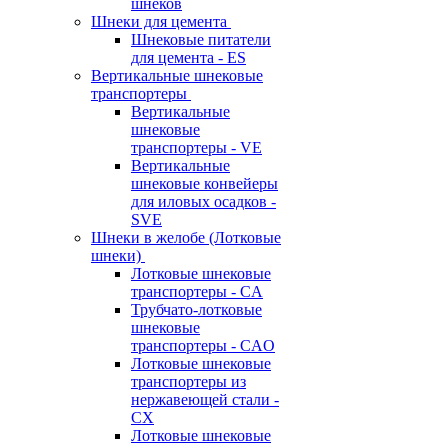
шнеков
Шнеки для цемента
Шнековые питатели
для цемента - ES
Вертикальные шнековые
транспортеры
Вертикальные
шнековые
транспортеры - VE
Вертикальные
шнековые конвейеры
для иловых осадков -
SVE
Шнеки в желобе (Лотковые
шнеки)
Лотковые шнековые
транспортеры - CA
Трубчато-лотковые
шнековые
транспортеры - CAO
Лотковые шнековые
транспортеры из
нержавеющей стали -
CX
Лотковые шнековые