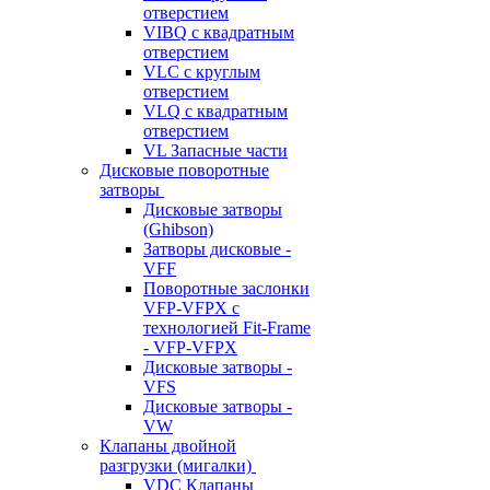
отверстием
VIBQ с квадратным
отверстием
VLC с круглым
отверстием
VLQ с квадратным
отверстием
VL Запасные части
Дисковые поворотные
затворы
Дисковые затворы
(Ghibson)
Затворы дисковые -
VFF
Поворотные заслонки
VFP-VFPX с
технологией Fit-Frame
- VFP-VFPX
Дисковые затворы -
VFS
Дисковые затворы -
VW
Клапаны двойной
разгрузки (мигалки)
VDC Клапаны