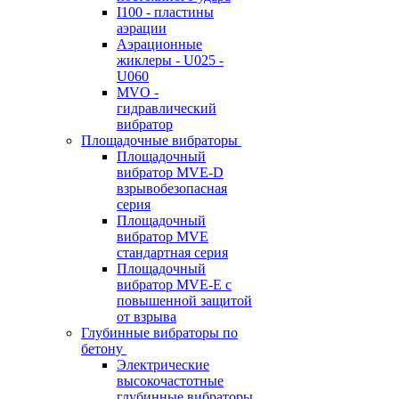
I100 - пластины
аэрации
Аэрационные
жиклеры - U025 -
U060
MVO -
гидравлический
вибратор
Площадочные вибраторы
Площадочный
вибратор MVE-D
взрывобезопасная
серия
Площадочный
вибратор MVE
стандартная серия
Площадочный
вибратор MVE-E с
повышенной защитой
от взрыва
Глубинные вибраторы по
бетону
Электрические
высокочастотные
глубинные вибраторы