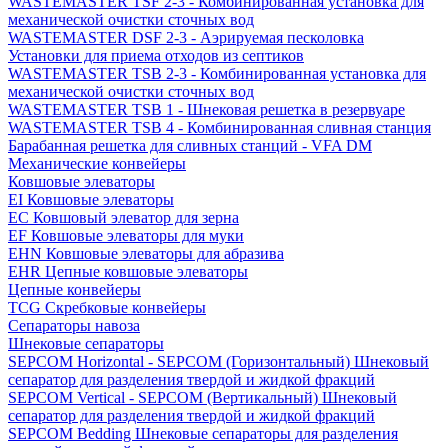
WASTEMASTER TSF 2-3 - Комбинированная установка для
механической очистки сточных вод
WASTEMASTER DSF 2-3 - Аэрируемая песколовка
Установки для приема отходов из септиков
WASTEMASTER TSB 2-3 - Комбинированная установка для
механической очистки сточных вод
WASTEMASTER TSB 1 - Шнековая решетка в резервуаре
WASTEMASTER TSB 4 - Комбинированная сливная станция
Барабанная решетка для сливных станций - VFA DM
Механические конвейеры
Ковшовые элеваторы
EI Ковшовые элеваторы
EC Ковшовый элеватор для зерна
EF Ковшовые элеваторы для муки
EHN Ковшовые элеваторы для абразива
EHR Цепные ковшовые элеваторы
Цепные конвейеры
TCG Скребковые конвейеры
Сепараторы навоза
Шнековые сепараторы
SEPCOM Horizontal - SEPCOM (Горизонтальный) Шнековый
сепаратор для разделения твердой и жидкой фракций
SEPCOM Vertical - SEPCOM (Вертикальный) Шнековый
сепаратор для разделения твердой и жидкой фракций
SEPCOM Bedding Шнековые сепараторы для разделения