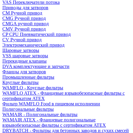
VAS Переключатели потока
Приводы для затворов
СМ Ручной привод
CMG Ручной привод
CMGA ручной привод
CMV Ручной привод
CP CPU Пневматический привод
CV Ручной привод
Электромеханический привод
Шаровые затворы
VSS шаровые затворы
Перекидные клапаны
DVA комплектующие и запчасти
Фланцы для затворов
Промышленные фильтры
Круглые фильтры
WAMFLO - Круглые фильтры
WAMFLO ATEX - Фланцевые взрывобезопасные фильтры с
сертификатом ATEX
Фильтр WAMFLO Food в пищевом исполнении
Полигональные фильтры
WAMAIR - Полигональные фильтры
WAMAIR ATEX - Фланцевые полигональные
взрывобезопасные фильтры с сертификатом ATEX
DRYBATCH - Фильтры для бетонных заводов и сухих смесей