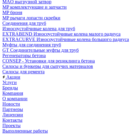
MAO выгрузной затвор
MP комплектующие и запчасти
MP броня
MP рычаги лопасти скребки
Соединения для труб
Износоустойчивые колена для труб
EXTRABEND Износоустойчивые колена малого радиуса
EXTRACURVE Износоустойчивые колена большого радиуса
Муфты для соединения труб
GT Соединительные муфты для труб
Регенераторы бетона
CONSEP - Установки для рециклинга бетона
Силосы и бункеры для сыпучих материалов
Силосы для цемента
Акции
Услуги
Бренды
Компания
О компании
Новости
Партнеры
Лицензии
Контакты
Проекты
Выполненные работы