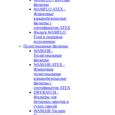
фильтры
WAMFLO ATEX -
Фланцевые
взрывобезопасные
фильтры с
сертификатом ATEX
Фильтр WAMFLO
Food в пищевом
исполнении
Полигональные фильтры
WAMAIR -
Полигональные
фильтры
WAMAIR ATEX -
Фланцевые
полигональные
взрывобезопасные
фильтры с
сертификатом ATEX
DRYBATCH -
Фильтры для
бетонных заводов и
сухих смесей
WAMAIR Vacuum