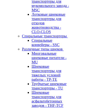
транспортеры для
мукомольного завода -
MSC
Лотковые шнековые
транспортеры для
отходов
животноводства -
CLO-CLOS
Спиральные транспортеры
Спиральные
конвейеры - SSC
Различные типы шнеков
Многовальные
шнековые питатели -
MU
Шнековые
транспортеры для
тяжелых условий
работы - TP-TE
Трубчатые шнековые
транспортеры - TU
Шнековые
транспортеры для
асфальтобетонных
заводов - THF-TCF