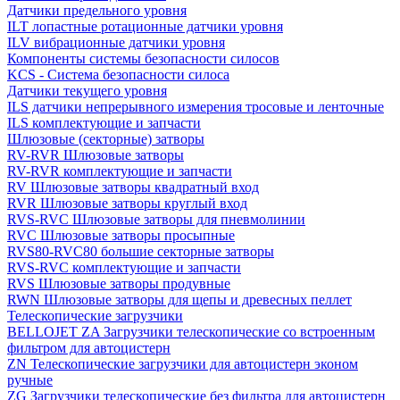
Датчики предельного уровня
ILT лопастные ротационные датчики уровня
ILV вибрационные датчики уровня
Компоненты системы безопасности силосов
KCS - Система безопасности силоса
Датчики текущего уровня
ILS датчики непрерывного измерения тросовые и ленточные
ILS комплектующие и запчасти
Шлюзовые (секторные) затворы
RV-RVR Шлюзовые затворы
RV-RVR комплектующие и запчасти
RV Шлюзовые затворы квадратный вход
RVR Шлюзовые затворы круглый вход
RVS-RVC Шлюзовые затворы для пневмолинии
RVC Шлюзовые затворы просыпные
RVS80-RVC80 большие секторные затворы
RVS-RVC комплектующие и запчасти
RVS Шлюзовые затворы продувные
RWN Шлюзовые затворы для щепы и древесных пеллет
Телескопические загрузчики
BELLOJET ZA Загрузчики телескопические со встроенным
фильтром для автоцистерн
ZN Телескопические загрузчики для автоцистерн эконом
ручные
ZG Загрузчики телескопические без фильтра для автоцистерн