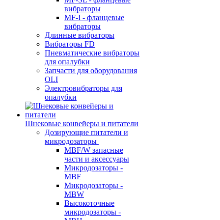
вибраторы
MF-I - фланцевые
вибраторы
Длинные вибраторы
Вибраторы FD
Пневматические вибраторы
для опалубки
Запчасти для оборудования
OLI
Электровибраторы для
опалубки
Шнековые конвейеры и питатели
Дозирующие питатели и
микродозаторы
MBF/W запасные
части и аксессуары
Микродозаторы -
MBF
Микродозаторы -
MBW
Высокоточные
микродозаторы -