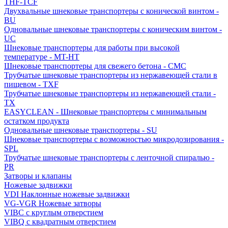
THF-TCF
Двухвальные шнековые транспортеры с конической винтом -
BU
Одновальные шнековые транспортеры с коническим винтом -
UC
Шнековые транспортеры для работы при высокой
температуре - MT-HT
Шнековые транспортеры для свежего бетона - CMC
Трубчатые шнековые транспортеры из нержавеющей стали в
пищевом - TXF
Трубчатые шнековые транспортеры из нержавеющей стали -
TX
EASYCLEAN - Шнековые транспортеры с минимальным
остатком продукта
Одновальные шнековые транспортеры - SU
Шнековые транспортеры с возможностью микродозирования -
SPL
Трубчатые шнековые транспортеры с ленточной спиралью -
PR
Затворы и клапаны
Ножевые задвижки
VDI Наклонные ножевые задвижки
VG-VGR Ножевые затворы
VIBC с круглым отверстием
VIBQ с квадратным отверстием