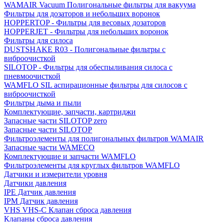
WAMAIR Vacuum Полигональные фильтры для вакуума
Фильтры для дозаторов и небольших воронок
HOPPERTOP - Фильтры для весовых дозаторов
HOPPERJET - Фильтры для небольших воронок
Фильтры для силоса
DUSTSHAKE R03 - Полигональные фильтры с
виброочисткой
SILOTOP - Фильтры для обеспыливания силоса c
пневмоочисткой
WAMFLO SIL аспирационные фильтры для силосов с
виброочисткой
Фильтры дыма и пыли
Комплектующие, запчасти, картриджи
Запасные части SILOTOP zero
Запасные части SILOTOP
Фильтроэлементы для полигональных фильтров WAMAIR
Запасные части WAMECO
Комплектующие и запчасти WAMFLO
Фильтроэлементы для круглых фильтров WAMFLO
Датчики и измерители уровня
Датчики давления
IPE Датчик давления
IPM Датчик давления
VHS VHS-C Клапан сброса давления
Клапаны сброса давления