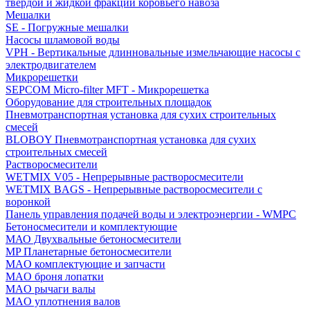
твердой и жидкой фракций коровьего навоза
Мешалки
SE - Погружные мешалки
Насосы шламовой воды
VPH - Вертикальные длинновальные измельчающие насосы с
электродвигателем
Микрорешетки
SEPCOM Micro-filter MFT - Микрорешетка
Оборудование для строительных площадок
Пневмотранспортная установка для сухих строительных
смесей
BLOBOY Пневмотранспортная установка для сухих
строительных смесей
Растворосмесители
WETMIX V05 - Непрерывные растворосмесители
WETMIX BAGS - Непрерывные растворосмесители с
воронкой
Панель управления подачей воды и электроэнергии - WMPC
Бетоносмесители и комплектующие
МАО Двухвальные бетоносмесители
MP Планетарные бетоносмесители
MAO комплектующие и запчасти
MAO броня лопатки
MAO рычаги валы
MAO уплотнения валов