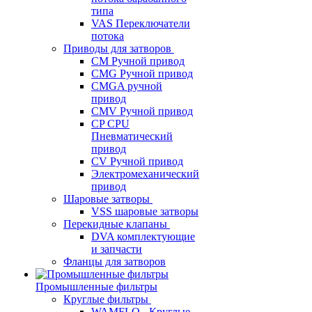
типа
VAS Переключатели
потока
Приводы для затворов
СМ Ручной привод
CMG Ручной привод
CMGA ручной
привод
CMV Ручной привод
CP CPU
Пневматический
привод
CV Ручной привод
Электромеханический
привод
Шаровые затворы
VSS шаровые затворы
Перекидные клапаны
DVA комплектующие
и запчасти
Фланцы для затворов
Промышленные фильтры
Круглые фильтры
WAMFLO - Круглые