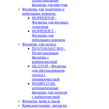
Полигональные
фильтры для вакуума
Фильтры для дозаторов и
небольших воронок
HOPPERTOP -
Фильтры для весовых
дозаторов
HOPPERJET -
Фильтры для
небольших воронок
Фильтры для силоса
DUSTSHAKE R03 -
Полигональные
фильтры с
виброочисткой
SILOTOP - Фильтры
для обеспыливания
силоса c
пневмоочисткой
WAMFLO SIL
аспирационные
фильтры для силосов
с виброочисткой
Фильтры дыма и пыли
Комплектующие, запчасти,