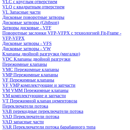
VLC с круглым отверстием
VLQ с квадратным отверстием
VL Запасные части
Дисковые поворотные затворы
Дисковые затворы (Ghibson)
Затворы дисковые - VFF
Поворотные заслонки VFP-VFPX с технологией Fit-Frame -
VFP-VFPX
Дисковые затворы - VFS
Дисковые затворы - VW
Клапаны двойной разгрузки (мигалки)
VDC Клапаны двойной разгрузки
Пережимные клапаны
VMC Пережимные клапаны
VMP Пережимные клапаны
VF Пережимные клапаны
VF VMP комплектующие и запчасти
VM VMM Пережимные клапаны
VM комплектующие и запчасти
VT Пережимной клапан цементовоза
Переключатели потока
VAB перекидные переключатели потока
VAD Переключатели потока
VAD запасные части
VAR Переключатели потока барабанного типа