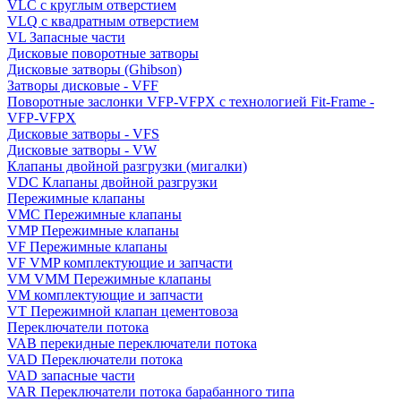
VLC с круглым отверстием
VLQ с квадратным отверстием
VL Запасные части
Дисковые поворотные затворы
Дисковые затворы (Ghibson)
Затворы дисковые - VFF
Поворотные заслонки VFP-VFPX с технологией Fit-Frame -
VFP-VFPX
Дисковые затворы - VFS
Дисковые затворы - VW
Клапаны двойной разгрузки (мигалки)
VDC Клапаны двойной разгрузки
Пережимные клапаны
VMC Пережимные клапаны
VMP Пережимные клапаны
VF Пережимные клапаны
VF VMP комплектующие и запчасти
VM VMM Пережимные клапаны
VM комплектующие и запчасти
VT Пережимной клапан цементовоза
Переключатели потока
VAB перекидные переключатели потока
VAD Переключатели потока
VAD запасные части
VAR Переключатели потока барабанного типа