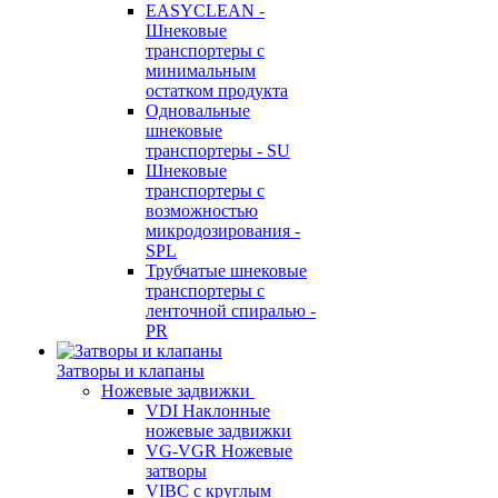
EASYCLEAN -
Шнековые
транспортеры с
минимальным
остатком продукта
Одновальные
шнековые
транспортеры - SU
Шнековые
транспортеры с
возможностью
микродозирования -
SPL
Трубчатые шнековые
транспортеры с
ленточной спиралью -
PR
Затворы и клапаны
Ножевые задвижки
VDI Наклонные
ножевые задвижки
VG-VGR Ножевые
затворы
VIBC с круглым