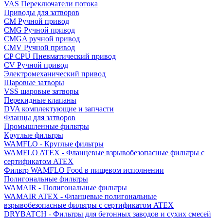
VAS Переключатели потока
Приводы для затворов
СМ Ручной привод
CMG Ручной привод
CMGA ручной привод
CMV Ручной привод
CP CPU Пневматический привод
CV Ручной привод
Электромеханический привод
Шаровые затворы
VSS шаровые затворы
Перекидные клапаны
DVA комплектующие и запчасти
Фланцы для затворов
Промышленные фильтры
Круглые фильтры
WAMFLO - Круглые фильтры
WAMFLO ATEX - Фланцевые взрывобезопасные фильтры с
сертификатом ATEX
Фильтр WAMFLO Food в пищевом исполнении
Полигональные фильтры
WAMAIR - Полигональные фильтры
WAMAIR ATEX - Фланцевые полигональные
взрывобезопасные фильтры с сертификатом ATEX
DRYBATCH - Фильтры для бетонных заводов и сухих смесей