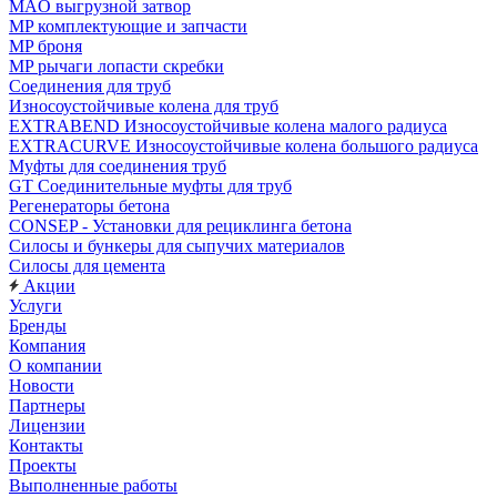
MAO выгрузной затвор
MP комплектующие и запчасти
MP броня
MP рычаги лопасти скребки
Соединения для труб
Износоустойчивые колена для труб
EXTRABEND Износоустойчивые колена малого радиуса
EXTRACURVE Износоустойчивые колена большого радиуса
Муфты для соединения труб
GT Соединительные муфты для труб
Регенераторы бетона
CONSEP - Установки для рециклинга бетона
Силосы и бункеры для сыпучих материалов
Силосы для цемента
Акции
Услуги
Бренды
Компания
О компании
Новости
Партнеры
Лицензии
Контакты
Проекты
Выполненные работы