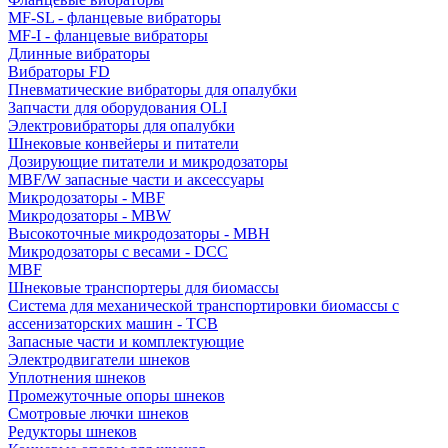
MF-SL - фланцевые вибраторы
MF-I - фланцевые вибраторы
Длинные вибраторы
Вибраторы FD
Пневматические вибраторы для опалубки
Запчасти для оборудования OLI
Электровибраторы для опалубки
Шнековые конвейеры и питатели
Дозирующие питатели и микродозаторы
MBF/W запасные части и аксессуары
Микродозаторы - MBF
Микродозаторы - MBW
Высокоточные микродозаторы - MBH
Микродозаторы с весами - DCC
MBF
Шнековые транспортеры для биомассы
Система для механической транспортировки биомассы с
ассенизаторских машин - TCB
Запасные части и комплектующие
Электродвигатели шнеков
Уплотнения шнеков
Промежуточные опоры шнеков
Смотровые лючки шнеков
Редукторы шнеков