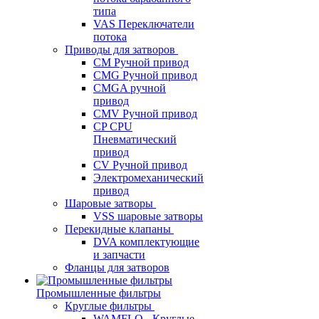
типа
VAS Переключатели
потока
Приводы для затворов
СМ Ручной привод
CMG Ручной привод
CMGA ручной
привод
CMV Ручной привод
CP CPU
Пневматический
привод
CV Ручной привод
Электромеханический
привод
Шаровые затворы
VSS шаровые затворы
Перекидные клапаны
DVA комплектующие
и запчасти
Фланцы для затворов
Промышленные фильтры
Круглые фильтры
WAMFLO - Круглые