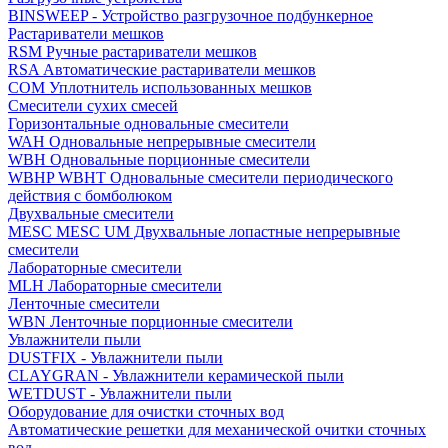
BINSWEEP - Устройство разгрузочное подбункерное
Растариватели мешков
RSM Ручные растариватели мешков
RSA Автоматические растариватели мешков
COM Уплотнитель использованных мешков
Смесители сухих смесей
Горизонтальные одновальные смесители
WAH Одновальные непрерывные смесители
WBH Одновальные порционные смесители
WBHP WBHT Одновальные смесители периодического
действия с бомболюком
Двухвальные смесители
MESC MESC UM Двухвальные лопастные непрерывные
смесители
Лабораторные смесители
MLH Лабораторные смесители
Ленточные смесители
WBN Ленточные порционные смесители
Увлажнители пыли
DUSTFIX - Увлажнители пыли
CLAYGRAN - Увлажнители керамической пыли
WETDUST - Увлажнители пыли
Оборудование для очистки сточных вод
Автоматические решетки для механической очитки сточных
вод