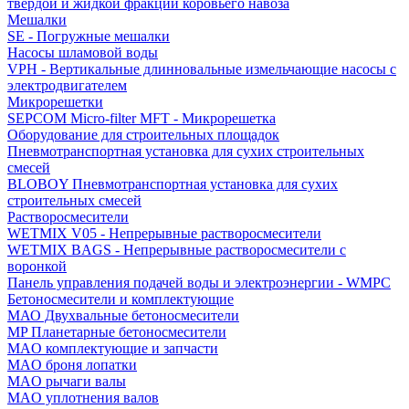
твердой и жидкой фракций коровьего навоза
Мешалки
SE - Погружные мешалки
Насосы шламовой воды
VPH - Вертикальные длинновальные измельчающие насосы с
электродвигателем
Микрорешетки
SEPCOM Micro-filter MFT - Микрорешетка
Оборудование для строительных площадок
Пневмотранспортная установка для сухих строительных
смесей
BLOBOY Пневмотранспортная установка для сухих
строительных смесей
Растворосмесители
WETMIX V05 - Непрерывные растворосмесители
WETMIX BAGS - Непрерывные растворосмесители с
воронкой
Панель управления подачей воды и электроэнергии - WMPC
Бетоносмесители и комплектующие
МАО Двухвальные бетоносмесители
MP Планетарные бетоносмесители
MAO комплектующие и запчасти
MAO броня лопатки
MAO рычаги валы
MAO уплотнения валов