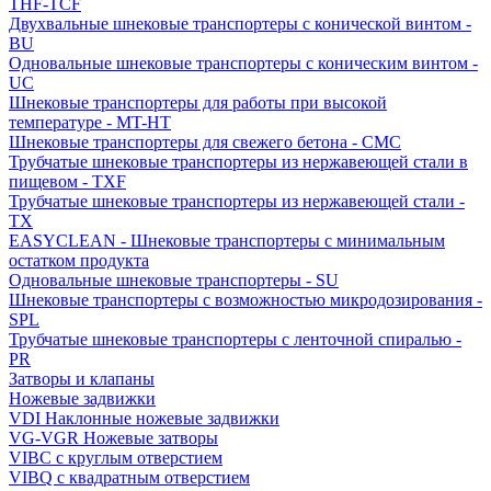
THF-TCF
Двухвальные шнековые транспортеры с конической винтом -
BU
Одновальные шнековые транспортеры с коническим винтом -
UC
Шнековые транспортеры для работы при высокой
температуре - MT-HT
Шнековые транспортеры для свежего бетона - CMC
Трубчатые шнековые транспортеры из нержавеющей стали в
пищевом - TXF
Трубчатые шнековые транспортеры из нержавеющей стали -
TX
EASYCLEAN - Шнековые транспортеры с минимальным
остатком продукта
Одновальные шнековые транспортеры - SU
Шнековые транспортеры с возможностью микродозирования -
SPL
Трубчатые шнековые транспортеры с ленточной спиралью -
PR
Затворы и клапаны
Ножевые задвижки
VDI Наклонные ножевые задвижки
VG-VGR Ножевые затворы
VIBC с круглым отверстием
VIBQ с квадратным отверстием