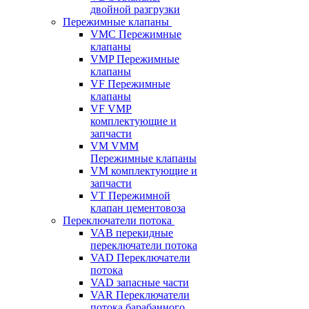
двойной разгрузки
Пережимные клапаны
VMC Пережимные
клапаны
VMP Пережимные
клапаны
VF Пережимные
клапаны
VF VMP
комплектующие и
запчасти
VM VMM
Пережимные клапаны
VM комплектующие и
запчасти
VT Пережимной
клапан цементовоза
Переключатели потока
VAB перекидные
переключатели потока
VAD Переключатели
потока
VAD запасные части
VAR Переключатели
потока барабанного