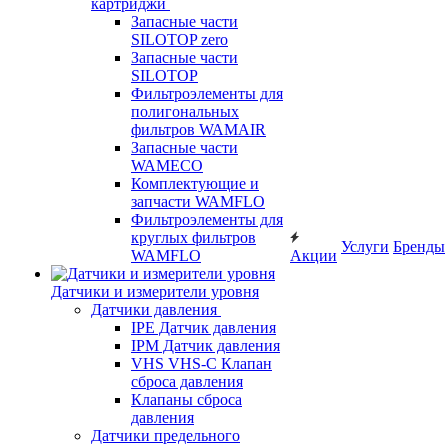
картриджи
Запасные части
SILOTOP zero
Запасные части
SILOTOP
Фильтроэлементы для
полигональных
фильтров WAMAIR
Запасные части
WAMECO
Комплектующие и
запчасти WAMFLO
Фильтроэлементы для
круглых фильтров
Услуги
Бренды
WAMFLO
Акции
Датчики и измерители уровня
Датчики давления
IPE Датчик давления
IPM Датчик давления
VHS VHS-C Клапан
сброса давления
Клапаны сброса
давления
Датчики предельного