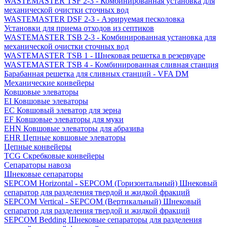
WASTEMASTER TSF 2-3 - Комбинированная установка для
механической очистки сточных вод
WASTEMASTER DSF 2-3 - Аэрируемая песколовка
Установки для приема отходов из септиков
WASTEMASTER TSB 2-3 - Комбинированная установка для
механической очистки сточных вод
WASTEMASTER TSB 1 - Шнековая решетка в резервуаре
WASTEMASTER TSB 4 - Комбинированная сливная станция
Барабанная решетка для сливных станций - VFA DM
Механические конвейеры
Ковшовые элеваторы
EI Ковшовые элеваторы
EC Ковшовый элеватор для зерна
EF Ковшовые элеваторы для муки
EHN Ковшовые элеваторы для абразива
EHR Цепные ковшовые элеваторы
Цепные конвейеры
TCG Скребковые конвейеры
Сепараторы навоза
Шнековые сепараторы
SEPCOM Horizontal - SEPCOM (Горизонтальный) Шнековый
сепаратор для разделения твердой и жидкой фракций
SEPCOM Vertical - SEPCOM (Вертикальный) Шнековый
сепаратор для разделения твердой и жидкой фракций
SEPCOM Bedding Шнековые сепараторы для разделения