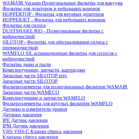
WAMAIR Vacuum Полигональные фильтры для вакуума
Фильтры для дозаторов и небольших воронок
HOPPERTOP - Фильтры для весовых дозаторов
HOPPERJET - Фильтры для небольших воронок
Фильтры для силоса
DUSTSHAKE R03 - Полигональные фильтры с
виброочисткой
SILOTOP - Фильтры для обеспыливания силоса c
пневмоочисткой
WAMFLO SIL аспирационные фильтры для силосов с
виброочисткой
Фильтры дыма и пыли
Комплектующие, запчасти, картриджи
Запасные части SILOTOP zero
Запасные части SILOTOP
Фильтроэлементы для полигональных фильтров WAMAIR
Запасные части WAMECO
Комплектующие и запчасти WAMFLO
Фильтроэлементы для круглых фильтров WAMFLO
Датчики и измерители уровня
Датчики давления
IPE Датчик давления
IPM Датчик давления
VHS VHS-C Клапан сброса давления
Клапаны сброса давления