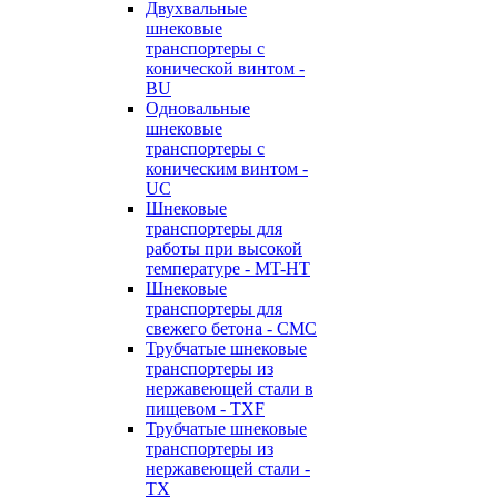
Двухвальные
шнековые
транспортеры с
конической винтом -
BU
Одновальные
шнековые
транспортеры с
коническим винтом -
UC
Шнековые
транспортеры для
работы при высокой
температуре - MT-HT
Шнековые
транспортеры для
свежего бетона - CMC
Трубчатые шнековые
транспортеры из
нержавеющей стали в
пищевом - TXF
Трубчатые шнековые
транспортеры из
нержавеющей стали -
TX