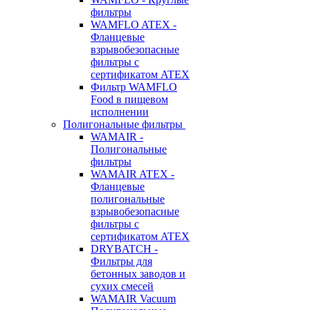
фильтры
WAMFLO ATEX -
Фланцевые
взрывобезопасные
фильтры с
сертификатом ATEX
Фильтр WAMFLO
Food в пищевом
исполнении
Полигональные фильтры
WAMAIR -
Полигональные
фильтры
WAMAIR ATEX -
Фланцевые
полигональные
взрывобезопасные
фильтры с
сертификатом ATEX
DRYBATCH -
Фильтры для
бетонных заводов и
сухих смесей
WAMAIR Vacuum