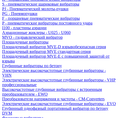
S - пневматические шариковые вибраторы
PJ - Пневматический молоты-пушки
PG - Пневмопушки
F - поршневые пневматические вибраторы
P - пневматические вибраторы постоянного удара
I100 - пластины аэрации
Аэрационные жиклеры - U025 - U060
MVO - гидравлический вибратор
Площадочные вибраторы
Площадочный вибратор MVE-D взрывобезопасная серия
Площадочный вибратор MVE стандартная серия
Площадочный вибратор MVE-E с повышенной защитой от
взрыва
Глубинные вибраторы по бетону
Электрические высокочастотные глубинные вибраторы -
VHN
Электрические высокочастотные глубинные вибраторы - VHP
профессиональные
Высокочастотные глубинные вибраторы с встроенным
преобразователем - EWO
Преобразователи напряжения и частоты - CM-Converters
Электрические высокочастотные глубинные вибраторы - EVO
Глубинный однофазный портативный вибратор по бетону
DVM
Фланцевые вибраторы