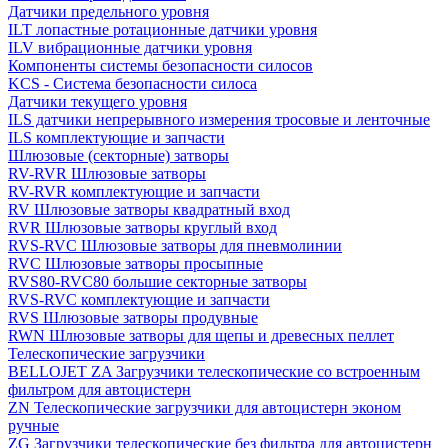
Датчики предельного уровня
ILT лопастные ротационные датчики уровня
ILV вибрационные датчики уровня
Компоненты системы безопасности силосов
KCS - Система безопасности силоса
Датчики текущего уровня
ILS датчики непрерывного измерения тросовые и ленточные
ILS комплектующие и запчасти
Шлюзовые (секторные) затворы
RV-RVR Шлюзовые затворы
RV-RVR комплектующие и запчасти
RV Шлюзовые затворы квадратный вход
RVR Шлюзовые затворы круглый вход
RVS-RVC Шлюзовые затворы для пневмолинии
RVC Шлюзовые затворы просыпные
RVS80-RVC80 большие секторные затворы
RVS-RVC комплектующие и запчасти
RVS Шлюзовые затворы продувные
RWN Шлюзовые затворы для щепы и древесных пеллет
Телескопические загрузчики
BELLOJET ZA Загрузчики телескопические со встроенным
фильтром для автоцистерн
ZN Телескопические загрузчики для автоцистерн эконом
ручные
ZG Загрузчики телескопические без фильтра для автоцистерн