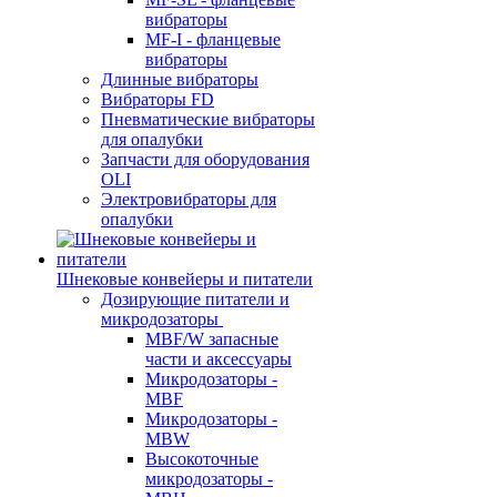
вибраторы
MF-I - фланцевые
вибраторы
Длинные вибраторы
Вибраторы FD
Пневматические вибраторы
для опалубки
Запчасти для оборудования
OLI
Электровибраторы для
опалубки
Шнековые конвейеры и питатели
Дозирующие питатели и
микродозаторы
MBF/W запасные
части и аксессуары
Микродозаторы -
MBF
Микродозаторы -
MBW
Высокоточные
микродозаторы -