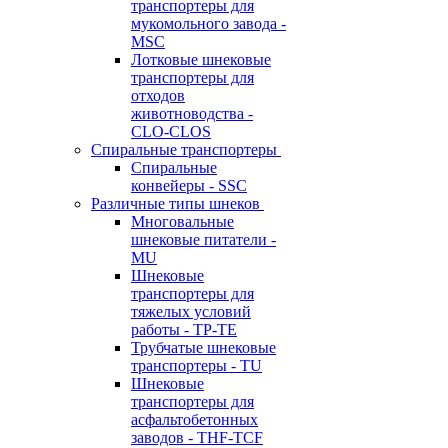
транспортеры для
мукомольного завода -
MSC
Лотковые шнековые
транспортеры для
отходов
животноводства -
CLO-CLOS
Спиральные транспортеры
Спиральные
конвейеры - SSC
Различные типы шнеков
Многовальные
шнековые питатели -
MU
Шнековые
транспортеры для
тяжелых условий
работы - TP-TE
Трубчатые шнековые
транспортеры - TU
Шнековые
транспортеры для
асфальтобетонных
заводов - THF-TCF