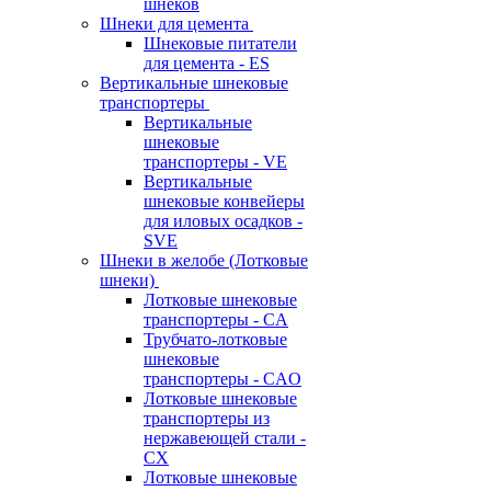
шнеков
Шнеки для цемента
Шнековые питатели
для цемента - ES
Вертикальные шнековые
транспортеры
Вертикальные
шнековые
транспортеры - VE
Вертикальные
шнековые конвейеры
для иловых осадков -
SVE
Шнеки в желобе (Лотковые
шнеки)
Лотковые шнековые
транспортеры - CA
Трубчато-лотковые
шнековые
транспортеры - CAO
Лотковые шнековые
транспортеры из
нержавеющей стали -
CX
Лотковые шнековые