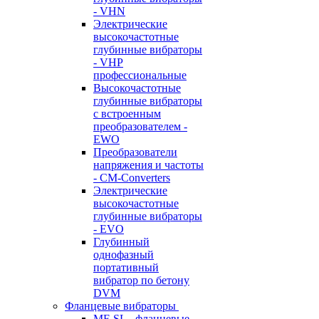
- VHN
Электрические
высокочастотные
глубинные вибраторы
- VHP
профессиональные
Высокочастотные
глубинные вибраторы
с встроенным
преобразователем -
EWO
Преобразователи
напряжения и частоты
- CM-Converters
Электрические
высокочастотные
глубинные вибраторы
- EVO
Глубинный
однофазный
портативный
вибратор по бетону
DVM
Фланцевые вибраторы
MF-SL - фланцевые