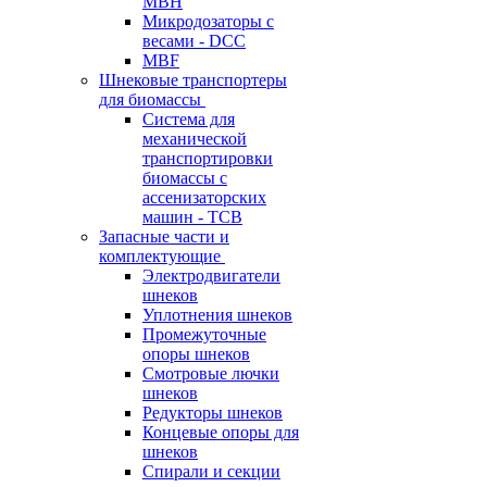
MBH
Микродозаторы с
весами - DCC
MBF
Шнековые транспортеры
для биомассы
Система для
механической
транспортировки
биомассы с
ассенизаторских
машин - TCB
Запасные части и
комплектующие
Электродвигатели
шнеков
Уплотнения шнеков
Промежуточные
опоры шнеков
Смотровые лючки
шнеков
Редукторы шнеков
Концевые опоры для
шнеков
Спирали и секции