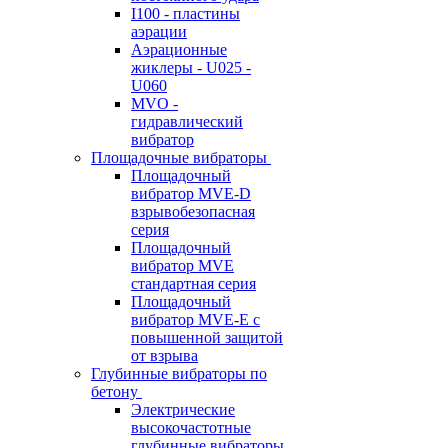
I100 - пластины
аэрации
Аэрационные
жиклеры - U025 -
U060
MVO -
гидравлический
вибратор
Площадочные вибраторы
Площадочный
вибратор MVE-D
взрывобезопасная
серия
Площадочный
вибратор MVE
стандартная серия
Площадочный
вибратор MVE-E с
повышенной защитой
от взрыва
Глубинные вибраторы по
бетону
Электрические
высокочастотные
глубинные вибраторы