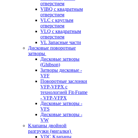
отверстием
VIBQ с квадратным
отверстием
VLC с круглым
отверстием
VLQ с квадратным
отверстием
VL Запасные части
Дисковые поворотные
затворы
Дисковые затворы
(Ghibson)
Затворы дисковые -
VFF
Поворотные заслонки
VFP-VFPX с
технологией Fit-Frame
- VFP-VFPX
Дисковые затворы -
VFS
Дисковые затворы -
VW
Клапаны двойной
разгрузки (мигалки)
VDC Клапаны