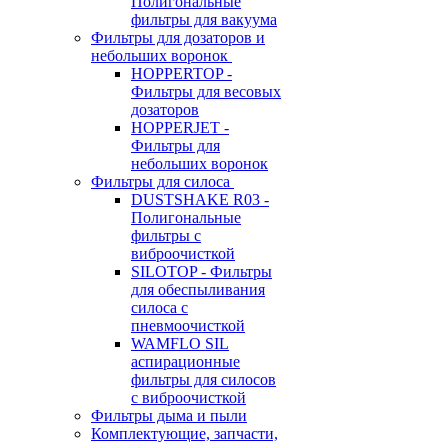
Полигональные
фильтры для вакуума
Фильтры для дозаторов и
небольших воронок
HOPPERTOP -
Фильтры для весовых
дозаторов
HOPPERJET -
Фильтры для
небольших воронок
Фильтры для силоса
DUSTSHAKE R03 -
Полигональные
фильтры с
виброочисткой
SILOTOP - Фильтры
для обеспыливания
силоса c
пневмоочисткой
WAMFLO SIL
аспирационные
фильтры для силосов
с виброочисткой
Фильтры дыма и пыли
Комплектующие, запчасти,