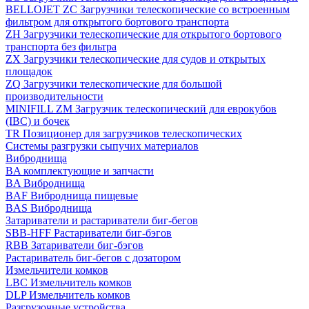
BELLOJET ZC Загрузчики телескопические со встроенным
фильтром для открытого бортового транспорта
ZH Загрузчики телескопические для открытого бортового
транспорта без фильтра
ZX Загрузчики телескопические для судов и открытых
площадок
ZQ Загрузчики телескопические для большой
производительности
MINIFILL ZM Загрузчик телескопический для еврокубов
(IBC) и бочек
TR Позиционер для загрузчиков телескопических
Системы разгрузки сыпучих материалов
Виброднища
BA комплектующие и запчасти
BA Виброднища
BAF Виброднища пищевые
BAS Виброднища
Затариватели и растариватели биг-бегов
SBB-HFF Растариватели биг-бэгов
RBB Затариватели биг-бэгов
Растариватель биг-бегов с дозатором
Измельчители комков
LBC Измельчитель комков
DLP Измельчитель комков
Разгрузочные устройства