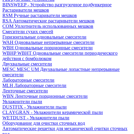
BINSWEEP - Устройство разгрузочное подбункерное
Растариватели мешков
RSM Ручные растариватели мешков
RSA Автоматические растариватели мешков
COM Уплотнитель использованных мешков
Смесители сухих смесей
Горизонтальные одновальные смесители
WAH Одновальные непрерывные смесители
WBH Одновальные порционные смесители
WBHP WBHT Одновальные смесители периодического
действия с бомболюком
Двухвальные смесители
MESC MESC UM Двухвальные лопастные непрерывные
смесители
Лабораторные смесители
MLH Лабораторные смесители
Ленточные смесители
WBN Ленточные порционные смесители
Увлажнители пыли
DUSTFIX - Увлажнители пыли
CLAYGRAN - Увлажнители керамической пыли
WETDUST - Увлажнители пыли
Оборудование для очистки сточных вод
Автоматические решетки для механической очитки сточных
вод