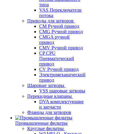
типа
VAS Переключатели
потока
Приводы для затворов
СМ Ручной привод
CMG Ручной привод
CMGA ручной
привод
CMV Ручной привод
CP CPU
Пневматический
привод
CV Ручной привод
Электромеханический
привод
Шаровые затворы
VSS шаровые затворы
Перекидные клапаны
DVA комплектующие
и запчасти
Фланцы для затворов
Промышленные фильтры
Круглые фильтры
WAMFLO - Круглые