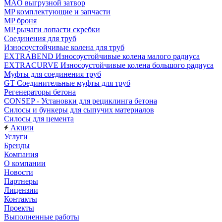
MAO выгрузной затвор
MP комплектующие и запчасти
MP броня
MP рычаги лопасти скребки
Соединения для труб
Износоустойчивые колена для труб
EXTRABEND Износоустойчивые колена малого радиуса
EXTRACURVE Износоустойчивые колена большого радиуса
Муфты для соединения труб
GT Соединительные муфты для труб
Регенераторы бетона
CONSEP - Установки для рециклинга бетона
Силосы и бункеры для сыпучих материалов
Силосы для цемента
Акции
Услуги
Бренды
Компания
О компании
Новости
Партнеры
Лицензии
Контакты
Проекты
Выполненные работы