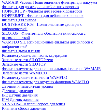
WAMAIR Vacuum Полигональные фильтры для вакуума
Фильтры для дозаторов и небольших воронок
HOPPERTOP - Фильтры для весовых дозаторов
HOPPERJET - Фильтры для небольших воронок
Фильтры для силоса
DUSTSHAKE R03 - Полигональные фильтры с
виброочисткой
SILOTOP - Фильтры для обеспыливания силоса c
пневмоочисткой
WAMFLO SIL аспирационные фильтры для силосов с
виброочисткой
Фильтры дыма и пыли
Комплектующие, запчасти, картриджи
Запасные части SILOTOP zero
Запасные части SILOTOP
Фильтроэлементы для полигональных фильтров WAMAIR
Запасные части WAMECO
Комплектующие и запчасти WAMFLO
Фильтроэлементы для круглых фильтров WAMFLO
Датчики и измерители уровня
Датчики давления
IPE Датчик давления
IPM Датчик давления
VHS VHS-C Клапан сброса давления
Клапаны сброса давления