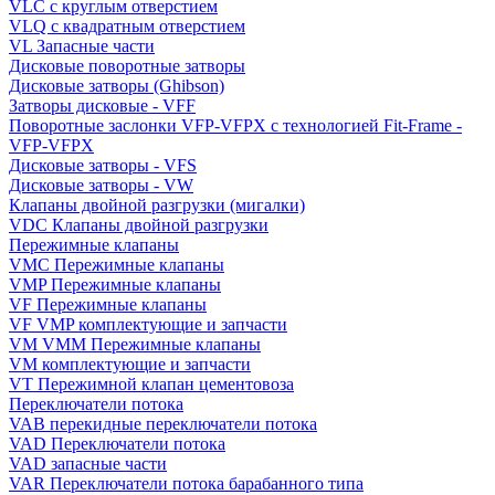
VLC с круглым отверстием
VLQ с квадратным отверстием
VL Запасные части
Дисковые поворотные затворы
Дисковые затворы (Ghibson)
Затворы дисковые - VFF
Поворотные заслонки VFP-VFPX с технологией Fit-Frame -
VFP-VFPX
Дисковые затворы - VFS
Дисковые затворы - VW
Клапаны двойной разгрузки (мигалки)
VDC Клапаны двойной разгрузки
Пережимные клапаны
VMC Пережимные клапаны
VMP Пережимные клапаны
VF Пережимные клапаны
VF VMP комплектующие и запчасти
VM VMM Пережимные клапаны
VM комплектующие и запчасти
VT Пережимной клапан цементовоза
Переключатели потока
VAB перекидные переключатели потока
VAD Переключатели потока
VAD запасные части
VAR Переключатели потока барабанного типа