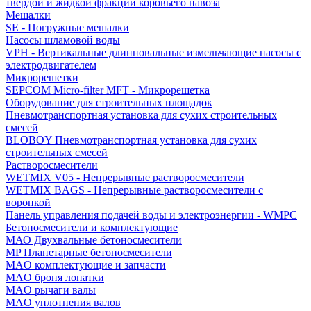
твердой и жидкой фракций коровьего навоза
Мешалки
SE - Погружные мешалки
Насосы шламовой воды
VPH - Вертикальные длинновальные измельчающие насосы с
электродвигателем
Микрорешетки
SEPCOM Micro-filter MFT - Микрорешетка
Оборудование для строительных площадок
Пневмотранспортная установка для сухих строительных
смесей
BLOBOY Пневмотранспортная установка для сухих
строительных смесей
Растворосмесители
WETMIX V05 - Непрерывные растворосмесители
WETMIX BAGS - Непрерывные растворосмесители с
воронкой
Панель управления подачей воды и электроэнергии - WMPC
Бетоносмесители и комплектующие
МАО Двухвальные бетоносмесители
MP Планетарные бетоносмесители
MAO комплектующие и запчасти
MAO броня лопатки
MAO рычаги валы
MAO уплотнения валов