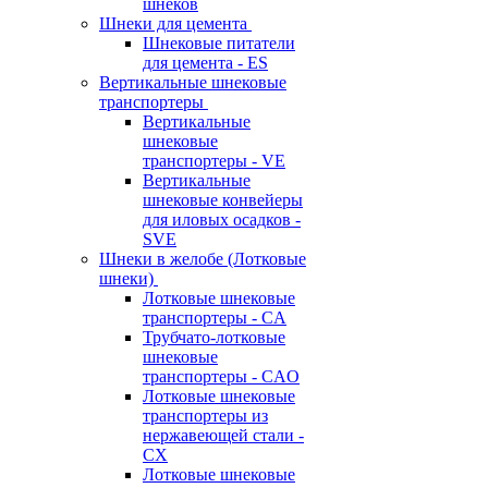
шнеков
Шнеки для цемента
Шнековые питатели
для цемента - ES
Вертикальные шнековые
транспортеры
Вертикальные
шнековые
транспортеры - VE
Вертикальные
шнековые конвейеры
для иловых осадков -
SVE
Шнеки в желобе (Лотковые
шнеки)
Лотковые шнековые
транспортеры - CA
Трубчато-лотковые
шнековые
транспортеры - CAO
Лотковые шнековые
транспортеры из
нержавеющей стали -
CX
Лотковые шнековые