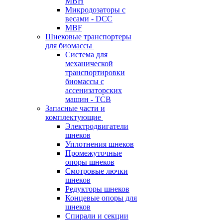
MBH
Микродозаторы с
весами - DCC
MBF
Шнековые транспортеры
для биомассы
Система для
механической
транспортировки
биомассы с
ассенизаторских
машин - TCB
Запасные части и
комплектующие
Электродвигатели
шнеков
Уплотнения шнеков
Промежуточные
опоры шнеков
Смотровые лючки
шнеков
Редукторы шнеков
Концевые опоры для
шнеков
Спирали и секции