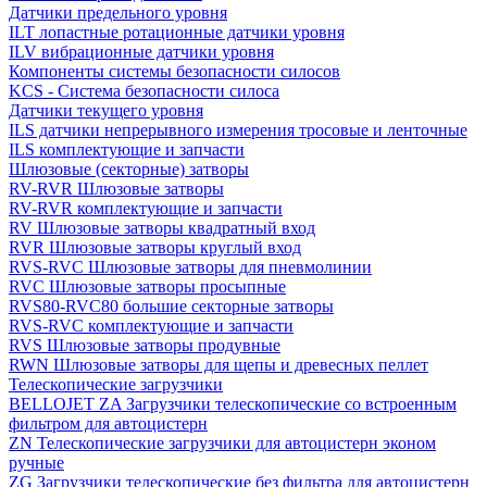
Датчики предельного уровня
ILT лопастные ротационные датчики уровня
ILV вибрационные датчики уровня
Компоненты системы безопасности силосов
KCS - Система безопасности силоса
Датчики текущего уровня
ILS датчики непрерывного измерения тросовые и ленточные
ILS комплектующие и запчасти
Шлюзовые (секторные) затворы
RV-RVR Шлюзовые затворы
RV-RVR комплектующие и запчасти
RV Шлюзовые затворы квадратный вход
RVR Шлюзовые затворы круглый вход
RVS-RVC Шлюзовые затворы для пневмолинии
RVC Шлюзовые затворы просыпные
RVS80-RVC80 большие секторные затворы
RVS-RVC комплектующие и запчасти
RVS Шлюзовые затворы продувные
RWN Шлюзовые затворы для щепы и древесных пеллет
Телескопические загрузчики
BELLOJET ZA Загрузчики телескопические со встроенным
фильтром для автоцистерн
ZN Телескопические загрузчики для автоцистерн эконом
ручные
ZG Загрузчики телескопические без фильтра для автоцистерн