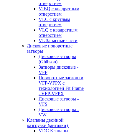
отверстием
VIBQ с квадратным
отверстием
VLC с круглым
отверстием
VLQ с квадратным
отверстием
VL Запасные части
Дисковые поворотные
затворы
Дисковые затворы
(Ghibson)
Затворы дисковые -
VFF
Поворотные заслонки
VFP-VFPX с
технологией Fit-Frame
- VFP-VFPX
Дисковые затворы -
VFS
Дисковые затворы -
VW
Клапаны двойной
разгрузки (мигалки)
VDC Клапаны