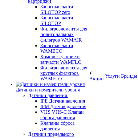
картриджи
Запасные части
SILOTOP zero
Запасные части
SILOTOP
Фильтроэлементы для
полигональных
фильтров WAMAIR
Запасные части
WAMECO
Комплектующие и
запчасти WAMFLO
Фильтроэлементы для
круглых фильтров
Услуги
Бренды
WAMFLO
Акции
Датчики и измерители уровня
Датчики давления
IPE Датчик давления
IPM Датчик давления
VHS VHS-C Клапан
сброса давления
Клапаны сброса
давления
Датчики предельного