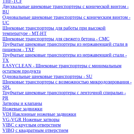
THF-TCF
Двухвальные шнековые транспортеры с конической винтом -
BU
Одновальные шнековые транспортеры с коническим винтом -
UC
Шнековые транспортеры для работы при высокой
температуре - MT-HT
Шнековые транспортеры для свежего бетона - CMC
Трубчатые шнековые транспортеры из нержавеющей стали в
пищевом - TXF
Трубчатые шнековые транспортеры из нержавеющей стали -
TX
EASYCLEAN - Шнековые транспортеры с минимальным
остатком продукта
Одновальные шнековые транспортеры - SU
Шнековые транспортеры с возможностью микродозирования -
SPL
Трубчатые шнековые транспортеры с ленточной спиралью -
PR
Затворы и клапаны
Ножевые задвижки
VDI Наклонные ножевые задвижки
VG-VGR Ножевые затворы
VIBC с круглым отверстием
VIBQ с квадратным отверстием