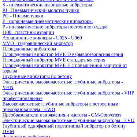
S - пневматические шариковые вибраторы
PJ - Пневматический молоты-пушки
PG - Пневмопушки
F - поршневые пневматические вибраторы
P - пневматические вибраторы постоянного удара
I100 - пластины аэрации
Аэрационные жиклеры - U025 - U060
MVO - гидравлический вибратор
Площадочные вибраторы
Площадочный вибратор MVE-D взрывобезопасная серия
Площадочный вибратор MVE стандартная серия
Площадочный вибратор MVE-E с повышенной защитой от
взрыва
Глубинные вибраторы по бетону
Электрические высокочастотные глубинные вибраторы -
VHN
Электрические высокочастотные глубинные вибраторы - VHP
профессиональные
Высокочастотные глубинные вибраторы с встроенным
преобразователем - EWO
Преобразователи напряжения и частоты - CM-Converters
Электрические высокочастотные глубинные вибраторы - EVO
Глубинный однофазный портативный вибратор по бетону
DVM
Фланцевые вибраторы