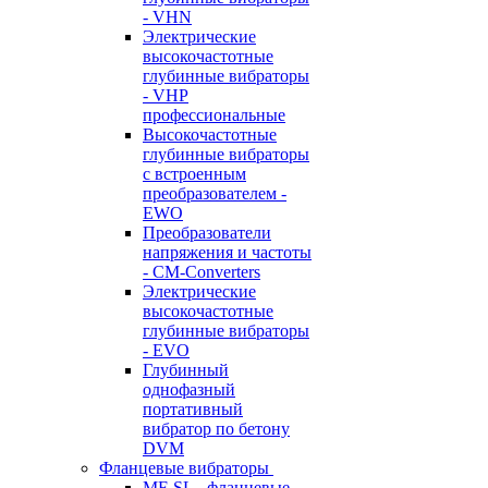
- VHN
Электрические
высокочастотные
глубинные вибраторы
- VHP
профессиональные
Высокочастотные
глубинные вибраторы
с встроенным
преобразователем -
EWO
Преобразователи
напряжения и частоты
- CM-Converters
Электрические
высокочастотные
глубинные вибраторы
- EVO
Глубинный
однофазный
портативный
вибратор по бетону
DVM
Фланцевые вибраторы
MF-SL - фланцевые