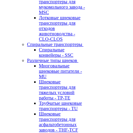
транспортеры для
мукомольного завода -
MSC
Лотковые шнековые
транспортеры для
отходов
животноводства -
CLO-CLOS
Спиральные транспортеры
Спиральные
конвейеры - SSC
Различные типы шнеков
Многовальные
шнековые питатели -
MU
Шнековые
транспортеры для
тяжелых условий
работы - TP-TE
Трубчатые шнековые
транспортеры - TU
Шнековые
транспортеры для
асфальтобетонных
заводов - THF-TCF