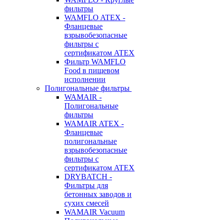
фильтры
WAMFLO ATEX -
Фланцевые
взрывобезопасные
фильтры с
сертификатом ATEX
Фильтр WAMFLO
Food в пищевом
исполнении
Полигональные фильтры
WAMAIR -
Полигональные
фильтры
WAMAIR ATEX -
Фланцевые
полигональные
взрывобезопасные
фильтры с
сертификатом ATEX
DRYBATCH -
Фильтры для
бетонных заводов и
сухих смесей
WAMAIR Vacuum