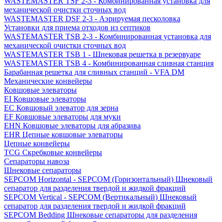
WASTEMASTER TSF 2-3 - Комбинированная установка для
механической очистки сточных вод
WASTEMASTER DSF 2-3 - Аэрируемая песколовка
Установки для приема отходов из септиков
WASTEMASTER TSB 2-3 - Комбинированная установка для
механической очистки сточных вод
WASTEMASTER TSB 1 - Шнековая решетка в резервуаре
WASTEMASTER TSB 4 - Комбинированная сливная станция
Барабанная решетка для сливных станций - VFA DM
Механические конвейеры
Ковшовые элеваторы
EI Ковшовые элеваторы
EC Ковшовый элеватор для зерна
EF Ковшовые элеваторы для муки
EHN Ковшовые элеваторы для абразива
EHR Цепные ковшовые элеваторы
Цепные конвейеры
TCG Скребковые конвейеры
Сепараторы навоза
Шнековые сепараторы
SEPCOM Horizontal - SEPCOM (Горизонтальный) Шнековый
сепаратор для разделения твердой и жидкой фракций
SEPCOM Vertical - SEPCOM (Вертикальный) Шнековый
сепаратор для разделения твердой и жидкой фракций
SEPCOM Bedding Шнековые сепараторы для разделения