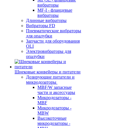
вибраторы
MF-I - фланцевые
вибраторы
Длинные вибраторы
Вибраторы FD
Пневматические вибраторы
для опалубки
Запчасти для оборудования
OLI
Электровибраторы для
опалубки
Шнековые конвейеры и питатели
Дозирующие питатели и
микродозаторы
MBF/W запасные
части и аксессуары
Микродозаторы -
MBF
Микродозаторы -
MBW
Высокоточные
микродозаторы -