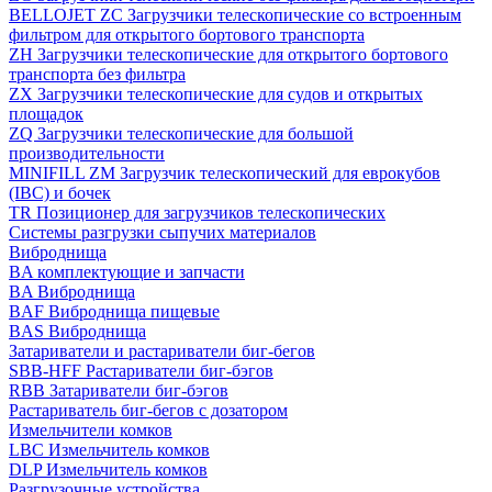
BELLOJET ZC Загрузчики телескопические со встроенным
фильтром для открытого бортового транспорта
ZH Загрузчики телескопические для открытого бортового
транспорта без фильтра
ZX Загрузчики телескопические для судов и открытых
площадок
ZQ Загрузчики телескопические для большой
производительности
MINIFILL ZM Загрузчик телескопический для еврокубов
(IBC) и бочек
TR Позиционер для загрузчиков телескопических
Системы разгрузки сыпучих материалов
Виброднища
BA комплектующие и запчасти
BA Виброднища
BAF Виброднища пищевые
BAS Виброднища
Затариватели и растариватели биг-бегов
SBB-HFF Растариватели биг-бэгов
RBB Затариватели биг-бэгов
Растариватель биг-бегов с дозатором
Измельчители комков
LBC Измельчитель комков
DLP Измельчитель комков
Разгрузочные устройства