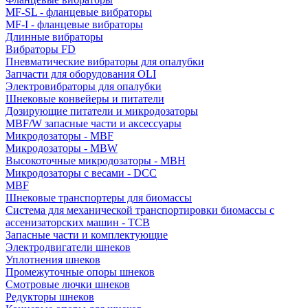
MF-SL - фланцевые вибраторы
MF-I - фланцевые вибраторы
Длинные вибраторы
Вибраторы FD
Пневматические вибраторы для опалубки
Запчасти для оборудования OLI
Электровибраторы для опалубки
Шнековые конвейеры и питатели
Дозирующие питатели и микродозаторы
MBF/W запасные части и аксессуары
Микродозаторы - MBF
Микродозаторы - MBW
Высокоточные микродозаторы - MBH
Микродозаторы с весами - DCC
MBF
Шнековые транспортеры для биомассы
Система для механической транспортировки биомассы с
ассенизаторских машин - TCB
Запасные части и комплектующие
Электродвигатели шнеков
Уплотнения шнеков
Промежуточные опоры шнеков
Смотровые лючки шнеков
Редукторы шнеков