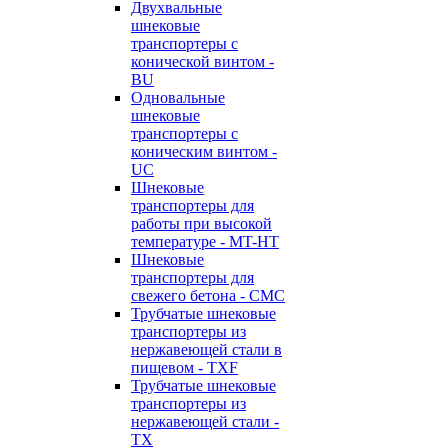
Двухвальные
шнековые
транспортеры с
конической винтом -
BU
Одновальные
шнековые
транспортеры с
коническим винтом -
UC
Шнековые
транспортеры для
работы при высокой
температуре - MT-HT
Шнековые
транспортеры для
свежего бетона - CMC
Трубчатые шнековые
транспортеры из
нержавеющей стали в
пищевом - TXF
Трубчатые шнековые
транспортеры из
нержавеющей стали -
TX