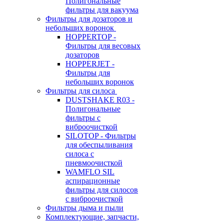
Полигональные
фильтры для вакуума
Фильтры для дозаторов и
небольших воронок
HOPPERTOP -
Фильтры для весовых
дозаторов
HOPPERJET -
Фильтры для
небольших воронок
Фильтры для силоса
DUSTSHAKE R03 -
Полигональные
фильтры с
виброочисткой
SILOTOP - Фильтры
для обеспыливания
силоса c
пневмоочисткой
WAMFLO SIL
аспирационные
фильтры для силосов
с виброочисткой
Фильтры дыма и пыли
Комплектующие, запчасти,