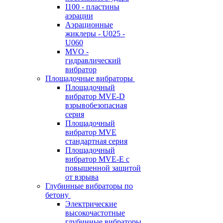
I100 - пластины
аэрации
Аэрационные
жиклеры - U025 -
U060
MVO -
гидравлический
вибратор
Площадочные вибраторы
Площадочный
вибратор MVE-D
взрывобезопасная
серия
Площадочный
вибратор MVE
стандартная серия
Площадочный
вибратор MVE-E с
повышенной защитой
от взрыва
Глубинные вибраторы по
бетону
Электрические
высокочастотные
глубинные вибраторы