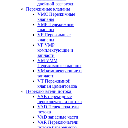
двойной разгрузки
Пережимные клапаны
VMC Пережимные
клапаны
VMP Пережимные
клапаны
VF Пережимные
клапаны
VF VMP
комплектующие и
запчасти
VM VMM
Пережимные клапаны
VM комплектующие и
запчасти
VT Пережимной
клапан цементовоза
Переключатели потока
VAB перекидные
переключатели потока
VAD Переключатели
потока
VAD запасные части
VAR Переключатели
потока барабанного