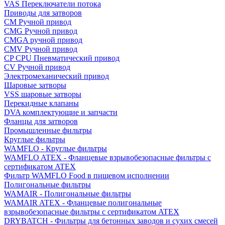
VAS Переключатели потока
Приводы для затворов
СМ Ручной привод
CMG Ручной привод
CMGA ручной привод
CMV Ручной привод
CP CPU Пневматический привод
CV Ручной привод
Электромеханический привод
Шаровые затворы
VSS шаровые затворы
Перекидные клапаны
DVA комплектующие и запчасти
Фланцы для затворов
Промышленные фильтры
Круглые фильтры
WAMFLO - Круглые фильтры
WAMFLO ATEX - Фланцевые взрывобезопасные фильтры с
сертификатом ATEX
Фильтр WAMFLO Food в пищевом исполнении
Полигональные фильтры
WAMAIR - Полигональные фильтры
WAMAIR ATEX - Фланцевые полигональные
взрывобезопасные фильтры с сертификатом ATEX
DRYBATCH - Фильтры для бетонных заводов и сухих смесей