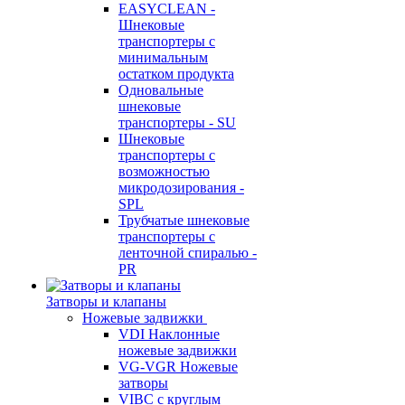
EASYCLEAN -
Шнековые
транспортеры с
минимальным
остатком продукта
Одновальные
шнековые
транспортеры - SU
Шнековые
транспортеры с
возможностью
микродозирования -
SPL
Трубчатые шнековые
транспортеры с
ленточной спиралью -
PR
Затворы и клапаны
Ножевые задвижки
VDI Наклонные
ножевые задвижки
VG-VGR Ножевые
затворы
VIBC с круглым