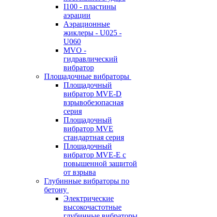
I100 - пластины
аэрации
Аэрационные
жиклеры - U025 -
U060
MVO -
гидравлический
вибратор
Площадочные вибраторы
Площадочный
вибратор MVE-D
взрывобезопасная
серия
Площадочный
вибратор MVE
стандартная серия
Площадочный
вибратор MVE-E с
повышенной защитой
от взрыва
Глубинные вибраторы по
бетону
Электрические
высокочастотные
глубинные вибраторы