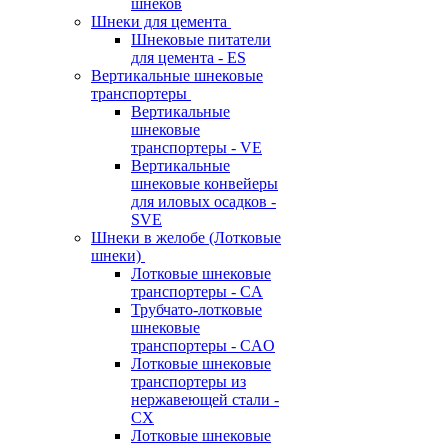
шнеков
Шнеки для цемента
Шнековые питатели
для цемента - ES
Вертикальные шнековые
транспортеры
Вертикальные
шнековые
транспортеры - VE
Вертикальные
шнековые конвейеры
для иловых осадков -
SVE
Шнеки в желобе (Лотковые
шнеки)
Лотковые шнековые
транспортеры - CA
Трубчато-лотковые
шнековые
транспортеры - CAO
Лотковые шнековые
транспортеры из
нержавеющей стали -
CX
Лотковые шнековые