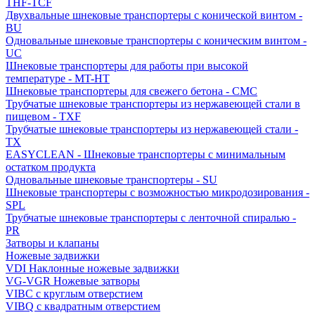
THF-TCF
Двухвальные шнековые транспортеры с конической винтом -
BU
Одновальные шнековые транспортеры с коническим винтом -
UC
Шнековые транспортеры для работы при высокой
температуре - MT-HT
Шнековые транспортеры для свежего бетона - CMC
Трубчатые шнековые транспортеры из нержавеющей стали в
пищевом - TXF
Трубчатые шнековые транспортеры из нержавеющей стали -
TX
EASYCLEAN - Шнековые транспортеры с минимальным
остатком продукта
Одновальные шнековые транспортеры - SU
Шнековые транспортеры с возможностью микродозирования -
SPL
Трубчатые шнековые транспортеры с ленточной спиралью -
PR
Затворы и клапаны
Ножевые задвижки
VDI Наклонные ножевые задвижки
VG-VGR Ножевые затворы
VIBC с круглым отверстием
VIBQ с квадратным отверстием