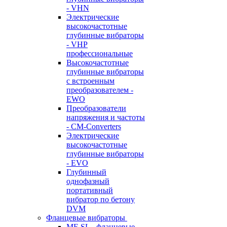
- VHN
Электрические
высокочастотные
глубинные вибраторы
- VHP
профессиональные
Высокочастотные
глубинные вибраторы
с встроенным
преобразователем -
EWO
Преобразователи
напряжения и частоты
- CM-Converters
Электрические
высокочастотные
глубинные вибраторы
- EVO
Глубинный
однофазный
портативный
вибратор по бетону
DVM
Фланцевые вибраторы
MF-SL - фланцевые