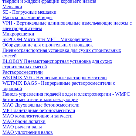
твердой и жидкой фракций коровьего навоза
Мешалки
SE - Погружные мешалки
Насосы шламовой воды
VPH - Вертикальные длинновальные измельчающие насосы с
электродвигателем
Микрорешетки
SEPCOM Micro-filter MFT - Микрорешетка
Оборудование для строительных площадок
Пневмотранспортная установка для сухих строительных
смесей
BLOBOY Пневмотранспортная установка для сухих
строительных смесей
Растворосмесители
WETMIX V05 - Непрерывные растворосмесители
WETMIX BAGS - Непрерывные растворосмесители с
воронкой
Панель управления подачей воды и электроэнергии - WMPC
Бетоносмесители и комплектующие
МАО Двухвальные бетоносмесители
MP Планетарные бетоносмесители
MAO комплектующие и запчасти
MAO броня лопатки
MAO рычаги валы
MAO уплотнения валов