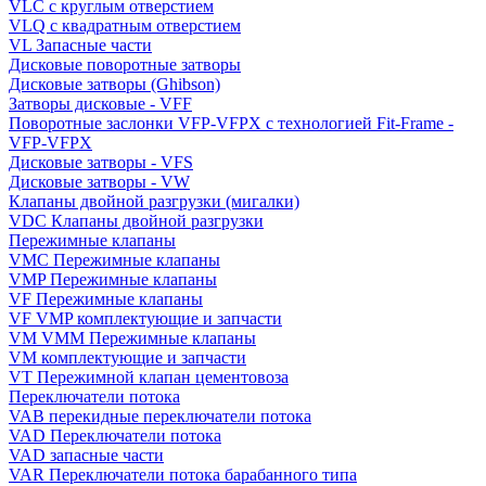
VLC с круглым отверстием
VLQ с квадратным отверстием
VL Запасные части
Дисковые поворотные затворы
Дисковые затворы (Ghibson)
Затворы дисковые - VFF
Поворотные заслонки VFP-VFPX с технологией Fit-Frame -
VFP-VFPX
Дисковые затворы - VFS
Дисковые затворы - VW
Клапаны двойной разгрузки (мигалки)
VDC Клапаны двойной разгрузки
Пережимные клапаны
VMC Пережимные клапаны
VMP Пережимные клапаны
VF Пережимные клапаны
VF VMP комплектующие и запчасти
VM VMM Пережимные клапаны
VM комплектующие и запчасти
VT Пережимной клапан цементовоза
Переключатели потока
VAB перекидные переключатели потока
VAD Переключатели потока
VAD запасные части
VAR Переключатели потока барабанного типа