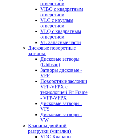
отверстием
VIBQ с квадратным
отверстием
VLC с круглым
отверстием
VLQ с квадратным
отверстием
VL Запасные части
Дисковые поворотные
затворы
Дисковые затворы
(Ghibson)
Затворы дисковые -
VFF
Поворотные заслонки
VFP-VFPX с
технологией Fit-Frame
- VFP-VFPX
Дисковые затворы -
VFS
Дисковые затворы -
VW
Клапаны двойной
разгрузки (мигалки)
VDC Клапаны