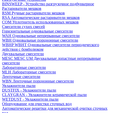
BINSWEEP - Устройство разгрузочное подбункерное
Растариватели мешков
RSM Ручные растариватели мешков
RSA Автоматические растариватели мешков
COM Уплотнитель использованных мешков
Смесители сухих смесей
Горизонтальные одновальные смесители
WAH Одновальные непрерывные смесители
WBH Одновальные порционные смесители
WBHP WBHT Одновальные смесители периодического
действия с бомболюком
Двухвальные смесители
MESC MESC UM Двухвальные лопастные непрерывные
смесители
Лабораторные смесители
MLH Лабораторные смесители
Ленточные смесители
WBN Ленточные порционные смесители
Увлажнители пыли
DUSTFIX - Увлажнители пыли
CLAYGRAN - Увлажнители керамической пыли
WETDUST - Увлажнители пыли
Оборудование для очистки сточных вод
Автоматические решетки для механической очитки сточных
вод