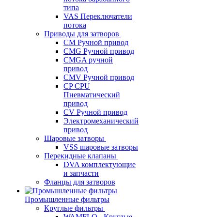
типа
VAS Переключатели
потока
Приводы для затворов
СМ Ручной привод
CMG Ручной привод
CMGA ручной
привод
CMV Ручной привод
CP CPU
Пневматический
привод
CV Ручной привод
Электромеханический
привод
Шаровые затворы
VSS шаровые затворы
Перекидные клапаны
DVA комплектующие
и запчасти
Фланцы для затворов
Промышленные фильтры
Круглые фильтры
WAMFLO - Круглые