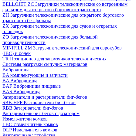
BELLOJET ZC Загрузчики телескопические со встроенным
фильтром для открытого бортового транспорта
ZH Загрузчики телескопические для открытого бортового
транспорта без фильтра
ZX Загрузчики телескопические для судов и открытых
площадок
ZQ Загрузчики телескопические для большой
производительности
MINIFILL ZM Загрузчик телескопический для еврокубов
(IBC) и бочек
TR Позиционер для загрузчиков телескопических
Системы разгрузки сыпучих материалов
Виброднища
BA комплектующие и запчасти
BA Виброднища
BAF Виброднища пищевые
BAS Виброднища
Затариватели и растариватели биг-бегов
SBB-HFF Растариватели биг-бэгов
RBB Затариватели биг-бэгов
Растариватель биг-бегов с дозатором
Измельчители комков
LBC Измельчитель комков
DLP Измельчитель комков
Разгрузочные устройства