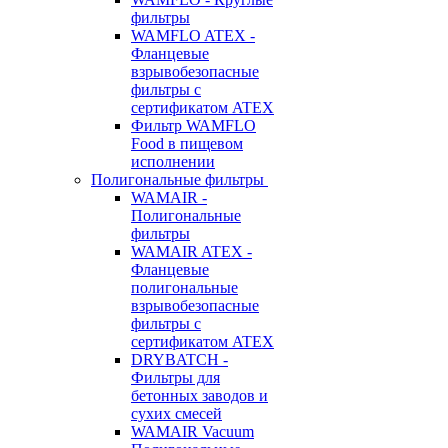
фильтры
WAMFLO ATEX -
Фланцевые
взрывобезопасные
фильтры с
сертификатом ATEX
Фильтр WAMFLO
Food в пищевом
исполнении
Полигональные фильтры
WAMAIR -
Полигональные
фильтры
WAMAIR ATEX -
Фланцевые
полигональные
взрывобезопасные
фильтры с
сертификатом ATEX
DRYBATCH -
Фильтры для
бетонных заводов и
сухих смесей
WAMAIR Vacuum