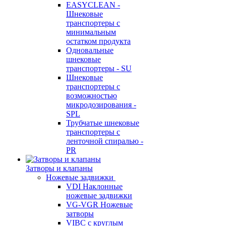
EASYCLEAN -
Шнековые
транспортеры с
минимальным
остатком продукта
Одновальные
шнековые
транспортеры - SU
Шнековые
транспортеры с
возможностью
микродозирования -
SPL
Трубчатые шнековые
транспортеры с
ленточной спиралью -
PR
Затворы и клапаны
Ножевые задвижки
VDI Наклонные
ножевые задвижки
VG-VGR Ножевые
затворы
VIBC с круглым