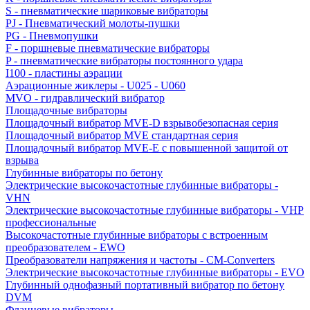
S - пневматические шариковые вибраторы
PJ - Пневматический молоты-пушки
PG - Пневмопушки
F - поршневые пневматические вибраторы
P - пневматические вибраторы постоянного удара
I100 - пластины аэрации
Аэрационные жиклеры - U025 - U060
MVO - гидравлический вибратор
Площадочные вибраторы
Площадочный вибратор MVE-D взрывобезопасная серия
Площадочный вибратор MVE стандартная серия
Площадочный вибратор MVE-E с повышенной защитой от
взрыва
Глубинные вибраторы по бетону
Электрические высокочастотные глубинные вибраторы -
VHN
Электрические высокочастотные глубинные вибраторы - VHP
профессиональные
Высокочастотные глубинные вибраторы с встроенным
преобразователем - EWO
Преобразователи напряжения и частоты - CM-Converters
Электрические высокочастотные глубинные вибраторы - EVO
Глубинный однофазный портативный вибратор по бетону
DVM
Фланцевые вибраторы