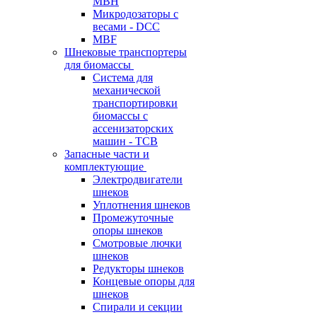
MBH
Микродозаторы с
весами - DCC
MBF
Шнековые транспортеры
для биомассы
Система для
механической
транспортировки
биомассы с
ассенизаторских
машин - TCB
Запасные части и
комплектующие
Электродвигатели
шнеков
Уплотнения шнеков
Промежуточные
опоры шнеков
Смотровые лючки
шнеков
Редукторы шнеков
Концевые опоры для
шнеков
Спирали и секции