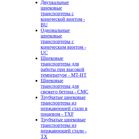
Двухвальные
шнековые
транспортеры с
конической винтом -
BU
Одновальные
шнековые
транспортеры с
коническим винтом -
UC
Шнековые
транспортеры для
работы при высокой
температуре - MT-HT
Шнековые
транспортеры для
свежего бетона - CMC
Трубчатые шнековые
транспортеры из
нержавеющей стали в
пищевом - TXF
Трубчатые шнековые
транспортеры из
нержавеющей стали -
TX