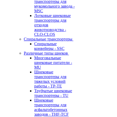
транспортеры для
мукомольного завода -
MSC
Лотковые шнековые
транспортеры для
отходов
животноводства -
CLO-CLOS
Спиральные транспортеры
Спиральные
конвейеры - SSC
Различные типы шнеков
Многовальные
шнековые питатели -
MU
Шнековые
транспортеры для
тяжелых условий
работы - TP-TE
Трубчатые шнековые
транспортеры - TU
Шнековые
транспортеры для
асфальтобетонных
заводов - THF-TCF