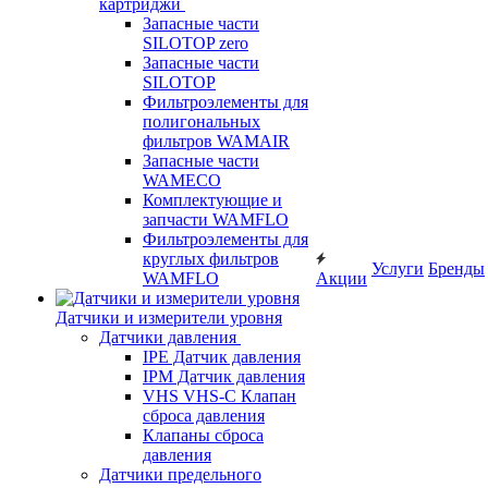
картриджи
Запасные части
SILOTOP zero
Запасные части
SILOTOP
Фильтроэлементы для
полигональных
фильтров WAMAIR
Запасные части
WAMECO
Комплектующие и
запчасти WAMFLO
Фильтроэлементы для
круглых фильтров
Услуги
Бренды
WAMFLO
Акции
Датчики и измерители уровня
Датчики давления
IPE Датчик давления
IPM Датчик давления
VHS VHS-C Клапан
сброса давления
Клапаны сброса
давления
Датчики предельного