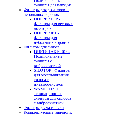
Полигональные
фильтры для вакуума
Фильтры для дозаторов и
небольших воронок
HOPPERTOP -
Фильтры для весовых
дозаторов
HOPPERJET -
Фильтры для
небольших воронок
Фильтры для силоса
DUSTSHAKE R03 -
Полигональные
фильтры с
виброочисткой
SILOTOP - Фильтры
для обеспыливания
силоса c
пневмоочисткой
WAMFLO SIL
аспирационные
фильтры для силосов
с виброочисткой
Фильтры дыма и пыли
Комплектующие, запчасти,