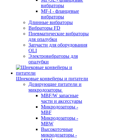
вибраторы
MF-I - фланцевые
вибраторы
Длинные вибраторы
Вибраторы FD
Пневматические вибраторы
для опалубки
Запчасти для оборудования
OLI
Электровибраторы для
опалубки
Шнековые конвейеры и питатели
Дозирующие питатели и
микродозаторы
MBF/W запасные
части и аксессуары
Микродозаторы -
MBF
Микродозаторы -
MBW
Высокоточные
микродозаторы -