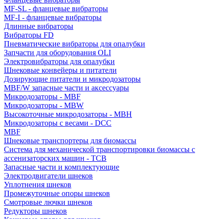
MF-SL - фланцевые вибраторы
MF-I - фланцевые вибраторы
Длинные вибраторы
Вибраторы FD
Пневматические вибраторы для опалубки
Запчасти для оборудования OLI
Электровибраторы для опалубки
Шнековые конвейеры и питатели
Дозирующие питатели и микродозаторы
MBF/W запасные части и аксессуары
Микродозаторы - MBF
Микродозаторы - MBW
Высокоточные микродозаторы - MBH
Микродозаторы с весами - DCC
MBF
Шнековые транспортеры для биомассы
Система для механической транспортировки биомассы с
ассенизаторских машин - TCB
Запасные части и комплектующие
Электродвигатели шнеков
Уплотнения шнеков
Промежуточные опоры шнеков
Смотровые лючки шнеков
Редукторы шнеков