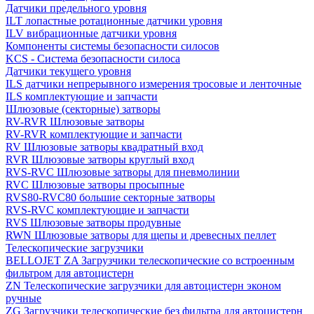
Датчики предельного уровня
ILT лопастные ротационные датчики уровня
ILV вибрационные датчики уровня
Компоненты системы безопасности силосов
KCS - Система безопасности силоса
Датчики текущего уровня
ILS датчики непрерывного измерения тросовые и ленточные
ILS комплектующие и запчасти
Шлюзовые (секторные) затворы
RV-RVR Шлюзовые затворы
RV-RVR комплектующие и запчасти
RV Шлюзовые затворы квадратный вход
RVR Шлюзовые затворы круглый вход
RVS-RVC Шлюзовые затворы для пневмолинии
RVC Шлюзовые затворы просыпные
RVS80-RVC80 большие секторные затворы
RVS-RVC комплектующие и запчасти
RVS Шлюзовые затворы продувные
RWN Шлюзовые затворы для щепы и древесных пеллет
Телескопические загрузчики
BELLOJET ZA Загрузчики телескопические со встроенным
фильтром для автоцистерн
ZN Телескопические загрузчики для автоцистерн эконом
ручные
ZG Загрузчики телескопические без фильтра для автоцистерн