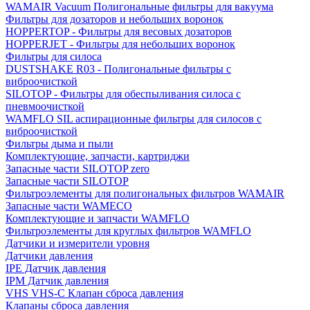
WAMAIR Vacuum Полигональные фильтры для вакуума
Фильтры для дозаторов и небольших воронок
HOPPERTOP - Фильтры для весовых дозаторов
HOPPERJET - Фильтры для небольших воронок
Фильтры для силоса
DUSTSHAKE R03 - Полигональные фильтры с
виброочисткой
SILOTOP - Фильтры для обеспыливания силоса c
пневмоочисткой
WAMFLO SIL аспирационные фильтры для силосов с
виброочисткой
Фильтры дыма и пыли
Комплектующие, запчасти, картриджи
Запасные части SILOTOP zero
Запасные части SILOTOP
Фильтроэлементы для полигональных фильтров WAMAIR
Запасные части WAMECO
Комплектующие и запчасти WAMFLO
Фильтроэлементы для круглых фильтров WAMFLO
Датчики и измерители уровня
Датчики давления
IPE Датчик давления
IPM Датчик давления
VHS VHS-C Клапан сброса давления
Клапаны сброса давления