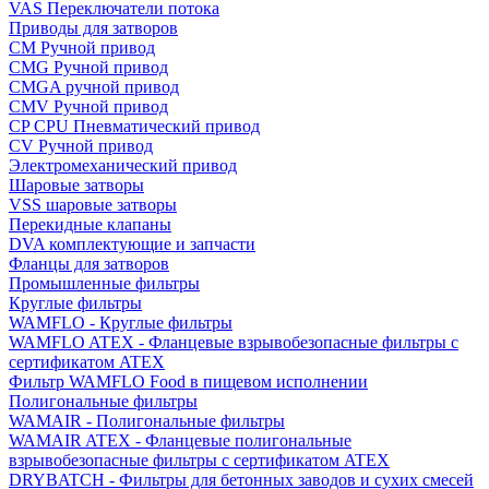
VAS Переключатели потока
Приводы для затворов
СМ Ручной привод
CMG Ручной привод
CMGA ручной привод
CMV Ручной привод
CP CPU Пневматический привод
CV Ручной привод
Электромеханический привод
Шаровые затворы
VSS шаровые затворы
Перекидные клапаны
DVA комплектующие и запчасти
Фланцы для затворов
Промышленные фильтры
Круглые фильтры
WAMFLO - Круглые фильтры
WAMFLO ATEX - Фланцевые взрывобезопасные фильтры с
сертификатом ATEX
Фильтр WAMFLO Food в пищевом исполнении
Полигональные фильтры
WAMAIR - Полигональные фильтры
WAMAIR ATEX - Фланцевые полигональные
взрывобезопасные фильтры с сертификатом ATEX
DRYBATCH - Фильтры для бетонных заводов и сухих смесей