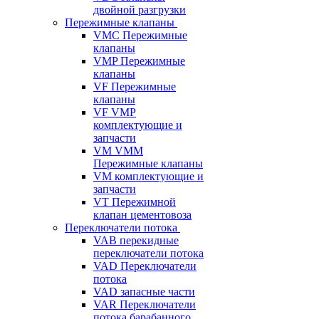
двойной разгрузки
Пережимные клапаны
VMC Пережимные
клапаны
VMP Пережимные
клапаны
VF Пережимные
клапаны
VF VMP
комплектующие и
запчасти
VM VMM
Пережимные клапаны
VM комплектующие и
запчасти
VT Пережимной
клапан цементовоза
Переключатели потока
VAB перекидные
переключатели потока
VAD Переключатели
потока
VAD запасные части
VAR Переключатели
потока барабанного