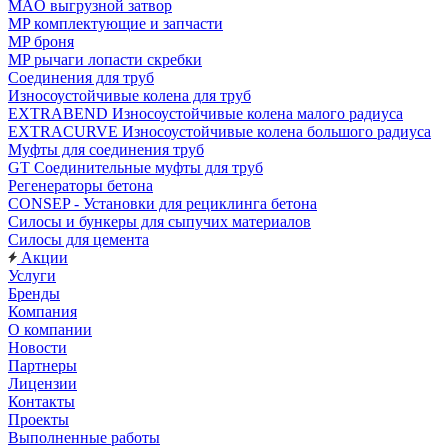
MAO выгрузной затвор
MP комплектующие и запчасти
MP броня
MP рычаги лопасти скребки
Соединения для труб
Износоустойчивые колена для труб
EXTRABEND Износоустойчивые колена малого радиуса
EXTRACURVE Износоустойчивые колена большого радиуса
Муфты для соединения труб
GT Соединительные муфты для труб
Регенераторы бетона
CONSEP - Установки для рециклинга бетона
Силосы и бункеры для сыпучих материалов
Силосы для цемента
Акции
Услуги
Бренды
Компания
О компании
Новости
Партнеры
Лицензии
Контакты
Проекты
Выполненные работы