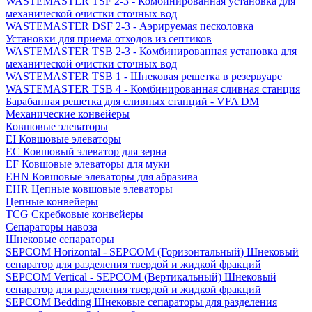
WASTEMASTER TSF 2-3 - Комбинированная установка для
механической очистки сточных вод
WASTEMASTER DSF 2-3 - Аэрируемая песколовка
Установки для приема отходов из септиков
WASTEMASTER TSB 2-3 - Комбинированная установка для
механической очистки сточных вод
WASTEMASTER TSB 1 - Шнековая решетка в резервуаре
WASTEMASTER TSB 4 - Комбинированная сливная станция
Барабанная решетка для сливных станций - VFA DM
Механические конвейеры
Ковшовые элеваторы
EI Ковшовые элеваторы
EC Ковшовый элеватор для зерна
EF Ковшовые элеваторы для муки
EHN Ковшовые элеваторы для абразива
EHR Цепные ковшовые элеваторы
Цепные конвейеры
TCG Скребковые конвейеры
Сепараторы навоза
Шнековые сепараторы
SEPCOM Horizontal - SEPCOM (Горизонтальный) Шнековый
сепаратор для разделения твердой и жидкой фракций
SEPCOM Vertical - SEPCOM (Вертикальный) Шнековый
сепаратор для разделения твердой и жидкой фракций
SEPCOM Bedding Шнековые сепараторы для разделения