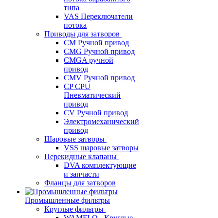
типа
VAS Переключатели
потока
Приводы для затворов
СМ Ручной привод
CMG Ручной привод
CMGA ручной
привод
CMV Ручной привод
CP CPU
Пневматический
привод
CV Ручной привод
Электромеханический
привод
Шаровые затворы
VSS шаровые затворы
Перекидные клапаны
DVA комплектующие
и запчасти
Фланцы для затворов
Промышленные фильтры
Круглые фильтры
WAMFLO - Круглые