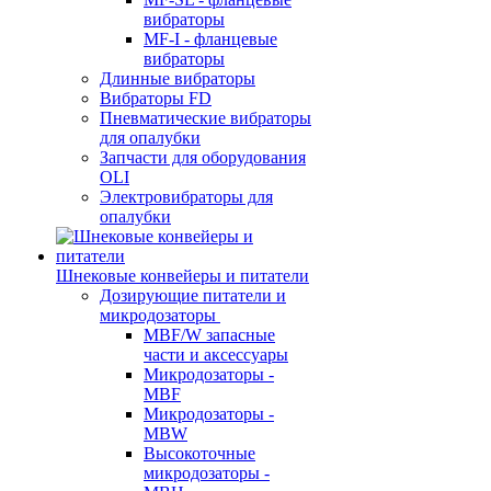
вибраторы
MF-I - фланцевые
вибраторы
Длинные вибраторы
Вибраторы FD
Пневматические вибраторы
для опалубки
Запчасти для оборудования
OLI
Электровибраторы для
опалубки
Шнековые конвейеры и питатели
Дозирующие питатели и
микродозаторы
MBF/W запасные
части и аксессуары
Микродозаторы -
MBF
Микродозаторы -
MBW
Высокоточные
микродозаторы -