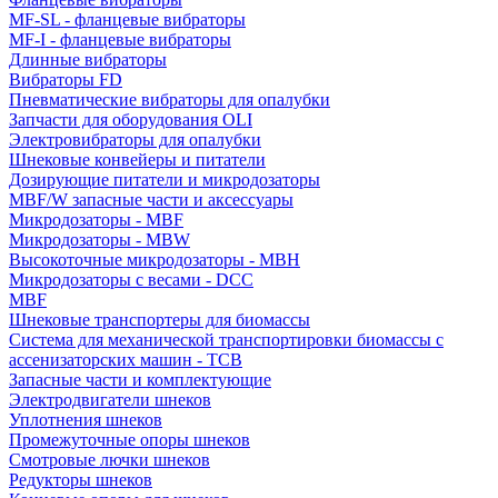
MF-SL - фланцевые вибраторы
MF-I - фланцевые вибраторы
Длинные вибраторы
Вибраторы FD
Пневматические вибраторы для опалубки
Запчасти для оборудования OLI
Электровибраторы для опалубки
Шнековые конвейеры и питатели
Дозирующие питатели и микродозаторы
MBF/W запасные части и аксессуары
Микродозаторы - MBF
Микродозаторы - MBW
Высокоточные микродозаторы - MBH
Микродозаторы с весами - DCC
MBF
Шнековые транспортеры для биомассы
Система для механической транспортировки биомассы с
ассенизаторских машин - TCB
Запасные части и комплектующие
Электродвигатели шнеков
Уплотнения шнеков
Промежуточные опоры шнеков
Смотровые лючки шнеков
Редукторы шнеков