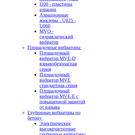
I100 - пластины
аэрации
Аэрационные
жиклеры - U025 -
U060
MVO -
гидравлический
вибратор
Площадочные вибраторы
Площадочный
вибратор MVE-D
взрывобезопасная
серия
Площадочный
вибратор MVE
стандартная серия
Площадочный
вибратор MVE-E с
повышенной защитой
от взрыва
Глубинные вибраторы по
бетону
Электрические
высокочастотные
глубинные вибраторы