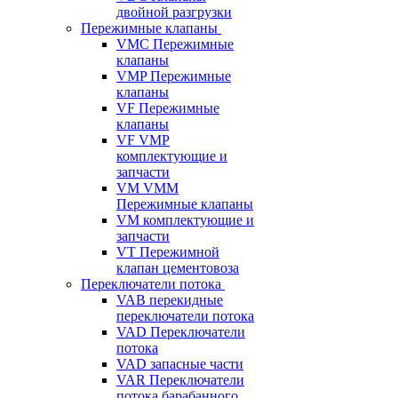
двойной разгрузки
Пережимные клапаны
VMC Пережимные
клапаны
VMP Пережимные
клапаны
VF Пережимные
клапаны
VF VMP
комплектующие и
запчасти
VM VMM
Пережимные клапаны
VM комплектующие и
запчасти
VT Пережимной
клапан цементовоза
Переключатели потока
VAB перекидные
переключатели потока
VAD Переключатели
потока
VAD запасные части
VAR Переключатели
потока барабанного