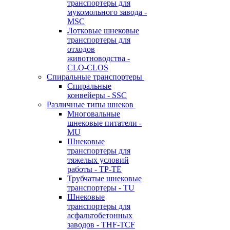
транспортеры для
мукомольного завода -
MSC
Лотковые шнековые
транспортеры для
отходов
животноводства -
CLO-CLOS
Спиральные транспортеры
Спиральные
конвейеры - SSC
Различные типы шнеков
Многовальные
шнековые питатели -
MU
Шнековые
транспортеры для
тяжелых условий
работы - TP-TE
Трубчатые шнековые
транспортеры - TU
Шнековые
транспортеры для
асфальтобетонных
заводов - THF-TCF