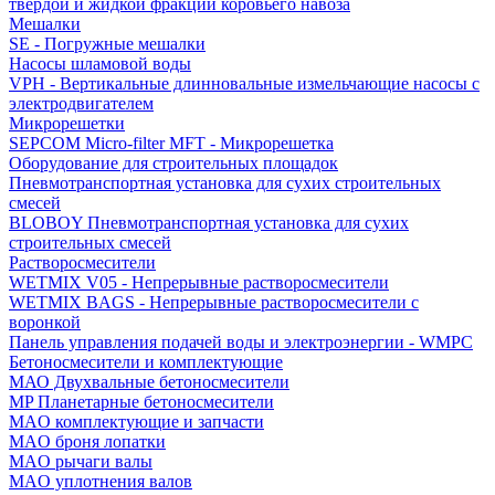
твердой и жидкой фракций коровьего навоза
Мешалки
SE - Погружные мешалки
Насосы шламовой воды
VPH - Вертикальные длинновальные измельчающие насосы с
электродвигателем
Микрорешетки
SEPCOM Micro-filter MFT - Микрорешетка
Оборудование для строительных площадок
Пневмотранспортная установка для сухих строительных
смесей
BLOBOY Пневмотранспортная установка для сухих
строительных смесей
Растворосмесители
WETMIX V05 - Непрерывные растворосмесители
WETMIX BAGS - Непрерывные растворосмесители с
воронкой
Панель управления подачей воды и электроэнергии - WMPC
Бетоносмесители и комплектующие
МАО Двухвальные бетоносмесители
MP Планетарные бетоносмесители
MAO комплектующие и запчасти
MAO броня лопатки
MAO рычаги валы
MAO уплотнения валов