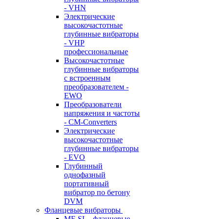
- VHN
Электрические
высокочастотные
глубинные вибраторы
- VHP
профессиональные
Высокочастотные
глубинные вибраторы
с встроенным
преобразователем -
EWO
Преобразователи
напряжения и частоты
- CM-Converters
Электрические
высокочастотные
глубинные вибраторы
- EVO
Глубинный
однофазный
портативный
вибратор по бетону
DVM
Фланцевые вибраторы
MF-SL - фланцевые