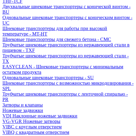
THF-TCF
Двухвальные шнековые транспортеры с конической винтом -
BU
Одновальные шнековые транспортеры с коническим винтом -
UC
Шнековые транспортеры для работы при высокой
температуре - MT-HT
Шнековые транспортеры для свежего бетона - CMC
Трубчатые шнековые транспортеры из нержавеющей стали в
пищевом - TXF
Трубчатые шнековые транспортеры из нержавеющей стали -
TX
EASYCLEAN - Шнековые транспортеры с минимальным
остатком продукта
Одновальные шнековые транспортеры - SU
Шнековые транспортеры с возможностью микродозирования -
SPL
Трубчатые шнековые транспортеры с ленточной спиралью -
PR
Затворы и клапаны
Ножевые задвижки
VDI Наклонные ножевые задвижки
VG-VGR Ножевые затворы
VIBC с круглым отверстием
VIBQ с квадратным отверстием