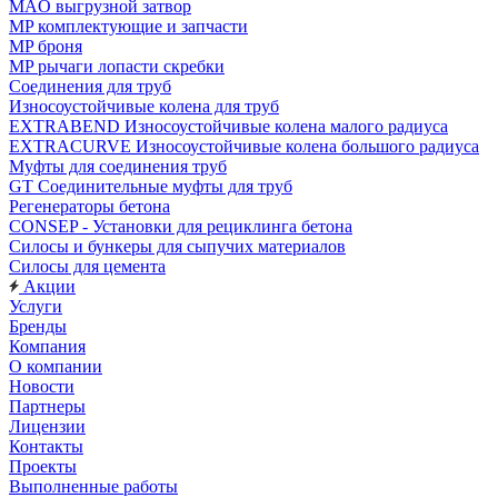
MAO выгрузной затвор
MP комплектующие и запчасти
MP броня
MP рычаги лопасти скребки
Соединения для труб
Износоустойчивые колена для труб
EXTRABEND Износоустойчивые колена малого радиуса
EXTRACURVE Износоустойчивые колена большого радиуса
Муфты для соединения труб
GT Соединительные муфты для труб
Регенераторы бетона
CONSEP - Установки для рециклинга бетона
Силосы и бункеры для сыпучих материалов
Силосы для цемента
Акции
Услуги
Бренды
Компания
О компании
Новости
Партнеры
Лицензии
Контакты
Проекты
Выполненные работы