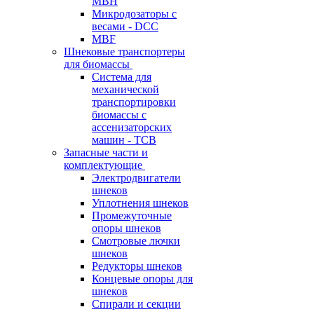
MBH
Микродозаторы с
весами - DCC
MBF
Шнековые транспортеры
для биомассы
Система для
механической
транспортировки
биомассы с
ассенизаторских
машин - TCB
Запасные части и
комплектующие
Электродвигатели
шнеков
Уплотнения шнеков
Промежуточные
опоры шнеков
Смотровые лючки
шнеков
Редукторы шнеков
Концевые опоры для
шнеков
Спирали и секции