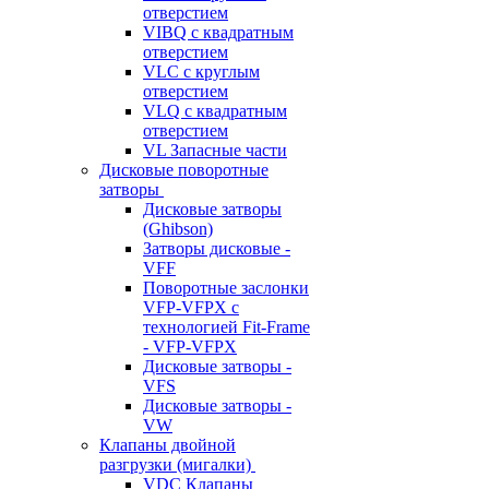
отверстием
VIBQ с квадратным
отверстием
VLC с круглым
отверстием
VLQ с квадратным
отверстием
VL Запасные части
Дисковые поворотные
затворы
Дисковые затворы
(Ghibson)
Затворы дисковые -
VFF
Поворотные заслонки
VFP-VFPX с
технологией Fit-Frame
- VFP-VFPX
Дисковые затворы -
VFS
Дисковые затворы -
VW
Клапаны двойной
разгрузки (мигалки)
VDC Клапаны