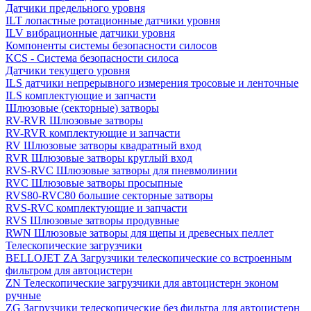
Датчики предельного уровня
ILT лопастные ротационные датчики уровня
ILV вибрационные датчики уровня
Компоненты системы безопасности силосов
KCS - Система безопасности силоса
Датчики текущего уровня
ILS датчики непрерывного измерения тросовые и ленточные
ILS комплектующие и запчасти
Шлюзовые (секторные) затворы
RV-RVR Шлюзовые затворы
RV-RVR комплектующие и запчасти
RV Шлюзовые затворы квадратный вход
RVR Шлюзовые затворы круглый вход
RVS-RVC Шлюзовые затворы для пневмолинии
RVC Шлюзовые затворы просыпные
RVS80-RVC80 большие секторные затворы
RVS-RVC комплектующие и запчасти
RVS Шлюзовые затворы продувные
RWN Шлюзовые затворы для щепы и древесных пеллет
Телескопические загрузчики
BELLOJET ZA Загрузчики телескопические со встроенным
фильтром для автоцистерн
ZN Телескопические загрузчики для автоцистерн эконом
ручные
ZG Загрузчики телескопические без фильтра для автоцистерн