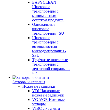
EASYCLEAN -
Шнековые
транспортеры с
минимальным
остатком продукта
Одновальные
шнековые
транспортеры - SU
Шнековые
транспортеры с
возможностью
микродозирования -
SPL
Трубчатые шнековые
транспортеры с
ленточной спиралью -
PR
Затворы и клапаны
Ножевые задвижки
VDI Наклонные
ножевые задвижки
VG-VGR Ножевые
затворы
VIBC с круглым