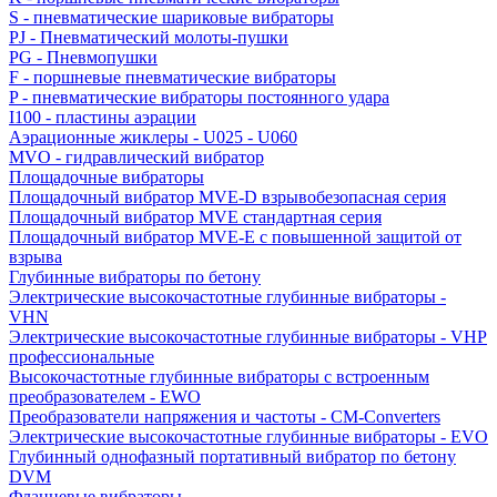
S - пневматические шариковые вибраторы
PJ - Пневматический молоты-пушки
PG - Пневмопушки
F - поршневые пневматические вибраторы
P - пневматические вибраторы постоянного удара
I100 - пластины аэрации
Аэрационные жиклеры - U025 - U060
MVO - гидравлический вибратор
Площадочные вибраторы
Площадочный вибратор MVE-D взрывобезопасная серия
Площадочный вибратор MVE стандартная серия
Площадочный вибратор MVE-E с повышенной защитой от
взрыва
Глубинные вибраторы по бетону
Электрические высокочастотные глубинные вибраторы -
VHN
Электрические высокочастотные глубинные вибраторы - VHP
профессиональные
Высокочастотные глубинные вибраторы с встроенным
преобразователем - EWO
Преобразователи напряжения и частоты - CM-Converters
Электрические высокочастотные глубинные вибраторы - EVO
Глубинный однофазный портативный вибратор по бетону
DVM
Фланцевые вибраторы