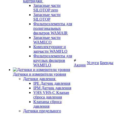
картриджи
Запасные части
SILOTOP zero
Запасные части
SILOTOP
Фильтроэлементы для
полигональных
фильтров WAMAIR
Запасные части
WAMECO
Комплектующие и
запчасти WAMFLO
Фильтроэлементы для
круглых фильтров
Услуги
Бренды
WAMFLO
Акции
Датчики и измерители уровня
Датчики давления
IPE Датчик давления
IPM Датчик давления
VHS VHS-C Клапан
сброса давления
Клапаны сброса
давления
Датчики предельного