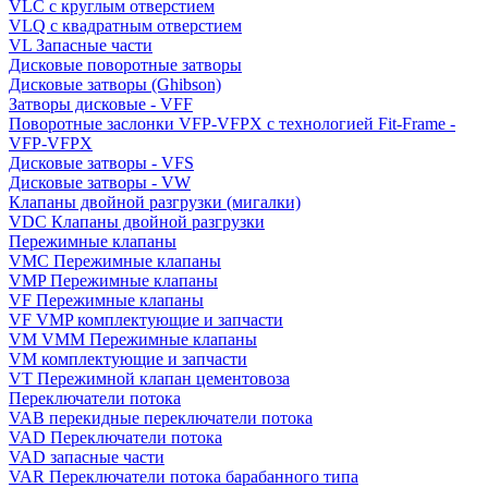
VLC с круглым отверстием
VLQ с квадратным отверстием
VL Запасные части
Дисковые поворотные затворы
Дисковые затворы (Ghibson)
Затворы дисковые - VFF
Поворотные заслонки VFP-VFPX с технологией Fit-Frame -
VFP-VFPX
Дисковые затворы - VFS
Дисковые затворы - VW
Клапаны двойной разгрузки (мигалки)
VDC Клапаны двойной разгрузки
Пережимные клапаны
VMC Пережимные клапаны
VMP Пережимные клапаны
VF Пережимные клапаны
VF VMP комплектующие и запчасти
VM VMM Пережимные клапаны
VM комплектующие и запчасти
VT Пережимной клапан цементовоза
Переключатели потока
VAB перекидные переключатели потока
VAD Переключатели потока
VAD запасные части
VAR Переключатели потока барабанного типа