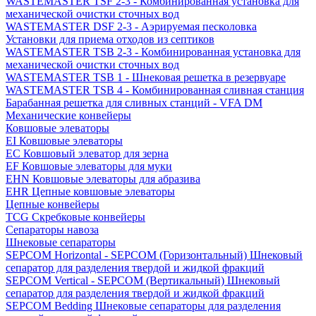
WASTEMASTER TSF 2-3 - Комбинированная установка для
механической очистки сточных вод
WASTEMASTER DSF 2-3 - Аэрируемая песколовка
Установки для приема отходов из септиков
WASTEMASTER TSB 2-3 - Комбинированная установка для
механической очистки сточных вод
WASTEMASTER TSB 1 - Шнековая решетка в резервуаре
WASTEMASTER TSB 4 - Комбинированная сливная станция
Барабанная решетка для сливных станций - VFA DM
Механические конвейеры
Ковшовые элеваторы
EI Ковшовые элеваторы
EC Ковшовый элеватор для зерна
EF Ковшовые элеваторы для муки
EHN Ковшовые элеваторы для абразива
EHR Цепные ковшовые элеваторы
Цепные конвейеры
TCG Скребковые конвейеры
Сепараторы навоза
Шнековые сепараторы
SEPCOM Horizontal - SEPCOM (Горизонтальный) Шнековый
сепаратор для разделения твердой и жидкой фракций
SEPCOM Vertical - SEPCOM (Вертикальный) Шнековый
сепаратор для разделения твердой и жидкой фракций
SEPCOM Bedding Шнековые сепараторы для разделения