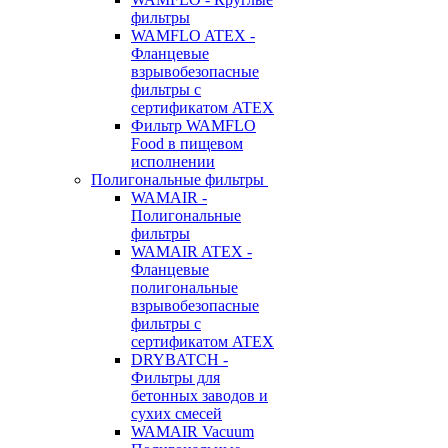
фильтры
WAMFLO ATEX -
Фланцевые
взрывобезопасные
фильтры с
сертификатом ATEX
Фильтр WAMFLO
Food в пищевом
исполнении
Полигональные фильтры
WAMAIR -
Полигональные
фильтры
WAMAIR ATEX -
Фланцевые
полигональные
взрывобезопасные
фильтры с
сертификатом ATEX
DRYBATCH -
Фильтры для
бетонных заводов и
сухих смесей
WAMAIR Vacuum