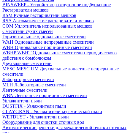
BINSWEEP - Устройство разгрузочное подбункерное
Растариватели мешков
RSM Ручные растариватели мешков
RSA Автоматические растариватели мешков
COM Уплотнитель использованных мешков
Смесители сухих смесей
Горизонтальные одновальные смесители
WAH Одновальные непрерывные смесители
WBH Одновальные порционные смесители
WBHP WBHT Одновальные смесители периодического
действия с бомболюком
Двухвальные смесители
MESC MESC UM Двухвальные лопастные непрерывные
смесители
Лабораторные смесители
MLH Лабораторные смесители
Ленточные смесители
WBN Ленточные порционные смесители
Увлажнители пыли
DUSTFIX - Увлажнители пыли
CLAYGRAN - Увлажнители керамической пыли
WETDUST - Увлажнители пыли
Оборудование для очистки сточных вод
Автоматические решетки для механической очитки сточных
вод