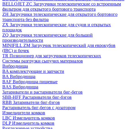
BELLOJET ZC Загрузчики телескопические со встроенным
фильтром для открытого бортового транспорта
ZH Загрузчики телескопические для открытого бортового
транспорта без фильтра
ZX Загрузчики телескопические для судов и открытых
площадок
ZQ Загрузчики телескопические для большой
производительности
MINIFILL ZM Загрузчик телескопический для еврокубов
(IBC) и бочек
TR Позиционер для загрузчиков телескопических
Системы разгрузки сыпучих материалов
Виброднища
BA комплектующие и запчасти
BA Виброднища
BAF Виброднища пищевые
BAS Виброднища
Затариватели и растариватели биг-бегов
SBB-HFF Растариватели биг-бэгов
RBB Затариватели биг-бэгов
Растариватель биг-бегов с дозатором
Измельчители комков
LBC Измельчитель комков
DLP Измельчитель комков
Разгрузочные устройства