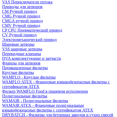
VAS Переключатели потока
Приводы для затворов
СМ Ручной привод
CMG Ручной привод
CMGA ручной привод
CMV Ручной привод
CP CPU Пневматический привод
CV Ручной привод
Электромеханический привод
Шаровые затворы
VSS шаровые затворы
Перекидные клапаны
DVA комплектующие и запчасти
Фланцы для затворов
Промышленные фильтры
Круглые фильтры
WAMFLO - Круглые фильтры
WAMFLO ATEX - Фланцевые взрывобезопасные фильтры с
сертификатом ATEX
Фильтр WAMFLO Food в пищевом исполнении
Полигональные фильтры
WAMAIR - Полигональные фильтры
WAMAIR ATEX - Фланцевые полигональные
взрывобезопасные фильтры с сертификатом ATEX
DRYBATCH - Фильтры для бетонных заводов и сухих смесей