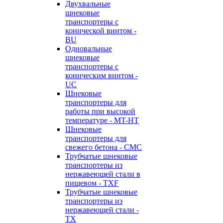
Двухвальные
шнековые
транспортеры с
конической винтом -
BU
Одновальные
шнековые
транспортеры с
коническим винтом -
UC
Шнековые
транспортеры для
работы при высокой
температуре - MT-HT
Шнековые
транспортеры для
свежего бетона - CMC
Трубчатые шнековые
транспортеры из
нержавеющей стали в
пищевом - TXF
Трубчатые шнековые
транспортеры из
нержавеющей стали -
TX