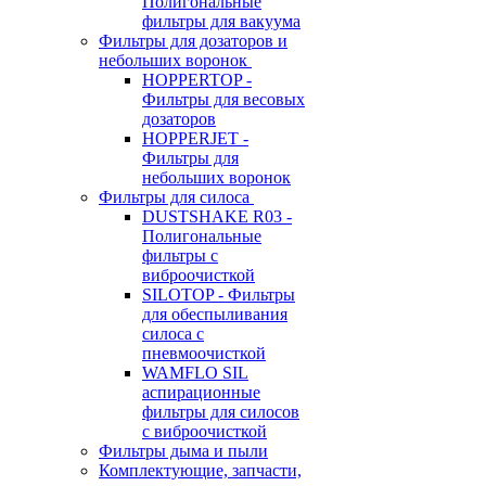
Полигональные
фильтры для вакуума
Фильтры для дозаторов и
небольших воронок
HOPPERTOP -
Фильтры для весовых
дозаторов
HOPPERJET -
Фильтры для
небольших воронок
Фильтры для силоса
DUSTSHAKE R03 -
Полигональные
фильтры с
виброочисткой
SILOTOP - Фильтры
для обеспыливания
силоса c
пневмоочисткой
WAMFLO SIL
аспирационные
фильтры для силосов
с виброочисткой
Фильтры дыма и пыли
Комплектующие, запчасти,