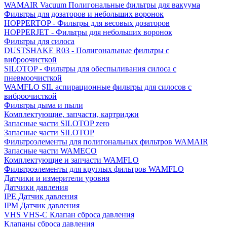
WAMAIR Vacuum Полигональные фильтры для вакуума
Фильтры для дозаторов и небольших воронок
HOPPERTOP - Фильтры для весовых дозаторов
HOPPERJET - Фильтры для небольших воронок
Фильтры для силоса
DUSTSHAKE R03 - Полигональные фильтры с
виброочисткой
SILOTOP - Фильтры для обеспыливания силоса c
пневмоочисткой
WAMFLO SIL аспирационные фильтры для силосов с
виброочисткой
Фильтры дыма и пыли
Комплектующие, запчасти, картриджи
Запасные части SILOTOP zero
Запасные части SILOTOP
Фильтроэлементы для полигональных фильтров WAMAIR
Запасные части WAMECO
Комплектующие и запчасти WAMFLO
Фильтроэлементы для круглых фильтров WAMFLO
Датчики и измерители уровня
Датчики давления
IPE Датчик давления
IPM Датчик давления
VHS VHS-C Клапан сброса давления
Клапаны сброса давления