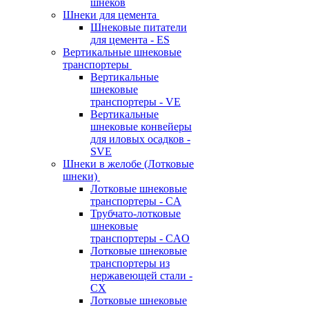
шнеков
Шнеки для цемента
Шнековые питатели
для цемента - ES
Вертикальные шнековые
транспортеры
Вертикальные
шнековые
транспортеры - VE
Вертикальные
шнековые конвейеры
для иловых осадков -
SVE
Шнеки в желобе (Лотковые
шнеки)
Лотковые шнековые
транспортеры - CA
Трубчато-лотковые
шнековые
транспортеры - CAO
Лотковые шнековые
транспортеры из
нержавеющей стали -
CX
Лотковые шнековые