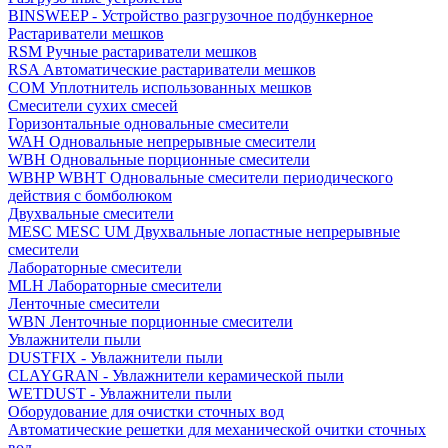
BINSWEEP - Устройство разгрузочное подбункерное
Растариватели мешков
RSM Ручные растариватели мешков
RSA Автоматические растариватели мешков
COM Уплотнитель использованных мешков
Смесители сухих смесей
Горизонтальные одновальные смесители
WAH Одновальные непрерывные смесители
WBH Одновальные порционные смесители
WBHP WBHT Одновальные смесители периодического
действия с бомболюком
Двухвальные смесители
MESC MESC UM Двухвальные лопастные непрерывные
смесители
Лабораторные смесители
MLH Лабораторные смесители
Ленточные смесители
WBN Ленточные порционные смесители
Увлажнители пыли
DUSTFIX - Увлажнители пыли
CLAYGRAN - Увлажнители керамической пыли
WETDUST - Увлажнители пыли
Оборудование для очистки сточных вод
Автоматические решетки для механической очитки сточных
вод