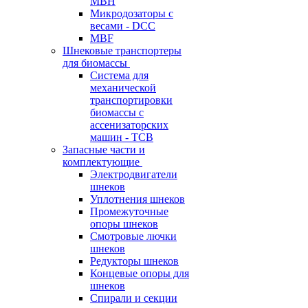
MBH
Микродозаторы с
весами - DCC
MBF
Шнековые транспортеры
для биомассы
Система для
механической
транспортировки
биомассы с
ассенизаторских
машин - TCB
Запасные части и
комплектующие
Электродвигатели
шнеков
Уплотнения шнеков
Промежуточные
опоры шнеков
Смотровые лючки
шнеков
Редукторы шнеков
Концевые опоры для
шнеков
Спирали и секции