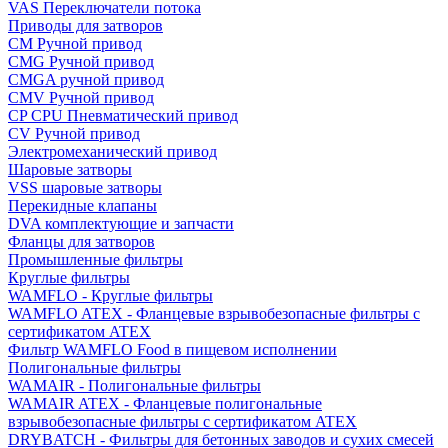
VAS Переключатели потока
Приводы для затворов
СМ Ручной привод
CMG Ручной привод
CMGA ручной привод
CMV Ручной привод
CP CPU Пневматический привод
CV Ручной привод
Электромеханический привод
Шаровые затворы
VSS шаровые затворы
Перекидные клапаны
DVA комплектующие и запчасти
Фланцы для затворов
Промышленные фильтры
Круглые фильтры
WAMFLO - Круглые фильтры
WAMFLO ATEX - Фланцевые взрывобезопасные фильтры с
сертификатом ATEX
Фильтр WAMFLO Food в пищевом исполнении
Полигональные фильтры
WAMAIR - Полигональные фильтры
WAMAIR ATEX - Фланцевые полигональные
взрывобезопасные фильтры с сертификатом ATEX
DRYBATCH - Фильтры для бетонных заводов и сухих смесей