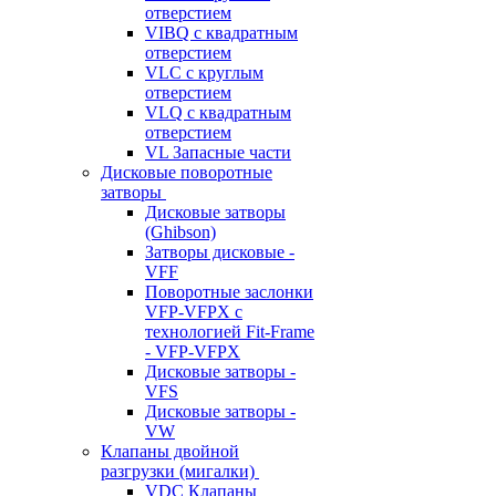
отверстием
VIBQ с квадратным
отверстием
VLC с круглым
отверстием
VLQ с квадратным
отверстием
VL Запасные части
Дисковые поворотные
затворы
Дисковые затворы
(Ghibson)
Затворы дисковые -
VFF
Поворотные заслонки
VFP-VFPX с
технологией Fit-Frame
- VFP-VFPX
Дисковые затворы -
VFS
Дисковые затворы -
VW
Клапаны двойной
разгрузки (мигалки)
VDC Клапаны