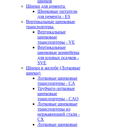
шнеков
Шнеки для цемента
Шнековые питатели
для цемента - ES
Вертикальные шнековые
транспортеры
Вертикальные
шнековые
транспортеры - VE
Вертикальные
шнековые конвейеры
для иловых осадков -
SVE
Шнеки в желобе (Лотковые
шнеки)
Лотковые шнековые
транспортеры - CA
Трубчато-лотковые
шнековые
транспортеры - CAO
Лотковые шнековые
транспортеры из
нержавеющей стали -
CX
Лотковые шнековые