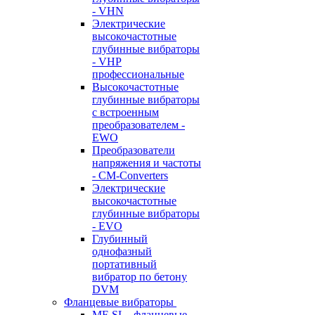
- VHN
Электрические
высокочастотные
глубинные вибраторы
- VHP
профессиональные
Высокочастотные
глубинные вибраторы
с встроенным
преобразователем -
EWO
Преобразователи
напряжения и частоты
- CM-Converters
Электрические
высокочастотные
глубинные вибраторы
- EVO
Глубинный
однофазный
портативный
вибратор по бетону
DVM
Фланцевые вибраторы
MF-SL - фланцевые