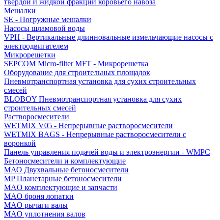
твердой и жидкой фракций коровьего навоза
Мешалки
SE - Погружные мешалки
Насосы шламовой воды
VPH - Вертикальные длинновальные измельчающие насосы с
электродвигателем
Микрорешетки
SEPCOM Micro-filter MFT - Микрорешетка
Оборудование для строительных площадок
Пневмотранспортная установка для сухих строительных
смесей
BLOBOY Пневмотранспортная установка для сухих
строительных смесей
Растворосмесители
WETMIX V05 - Непрерывные растворосмесители
WETMIX BAGS - Непрерывные растворосмесители с
воронкой
Панель управления подачей воды и электроэнергии - WMPC
Бетоносмесители и комплектующие
МАО Двухвальные бетоносмесители
MP Планетарные бетоносмесители
MAO комплектующие и запчасти
MAO броня лопатки
MAO рычаги валы
MAO уплотнения валов