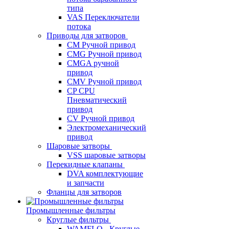
типа
VAS Переключатели
потока
Приводы для затворов
СМ Ручной привод
CMG Ручной привод
CMGA ручной
привод
CMV Ручной привод
CP CPU
Пневматический
привод
CV Ручной привод
Электромеханический
привод
Шаровые затворы
VSS шаровые затворы
Перекидные клапаны
DVA комплектующие
и запчасти
Фланцы для затворов
Промышленные фильтры
Круглые фильтры
WAMFLO - Круглые