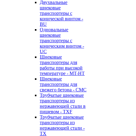
Двухвальные
шнековые
транспортеры с
конической винтом -
BU
Одновальные
шнековые
транспортеры с
коническим винтом -
UC
Шнековые
транспортеры для
работы при высокой
температуре - MT-HT
Шнековые
транспортеры для
свежего бетона - CMC
Трубчатые шнековые
транспортеры из
нержавеющей стали в
пищевом - TXF
Трубчатые шнековые
транспортеры из
нержавеющей стали -
TX