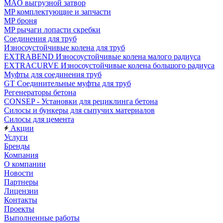
MAO выгрузной затвор
MP комплектующие и запчасти
MP броня
MP рычаги лопасти скребки
Соединения для труб
Износоустойчивые колена для труб
EXTRABEND Износоустойчивые колена малого радиуса
EXTRACURVE Износоустойчивые колена большого радиуса
Муфты для соединения труб
GT Соединительные муфты для труб
Регенераторы бетона
CONSEP - Установки для рециклинга бетона
Силосы и бункеры для сыпучих материалов
Силосы для цемента
Акции
Услуги
Бренды
Компания
О компании
Новости
Партнеры
Лицензии
Контакты
Проекты
Выполненные работы