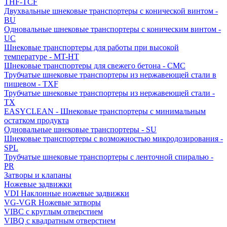
THF-TCF
Двухвальные шнековые транспортеры с конической винтом -
BU
Одновальные шнековые транспортеры с коническим винтом -
UC
Шнековые транспортеры для работы при высокой
температуре - MT-HT
Шнековые транспортеры для свежего бетона - CMC
Трубчатые шнековые транспортеры из нержавеющей стали в
пищевом - TXF
Трубчатые шнековые транспортеры из нержавеющей стали -
TX
EASYCLEAN - Шнековые транспортеры с минимальным
остатком продукта
Одновальные шнековые транспортеры - SU
Шнековые транспортеры с возможностью микродозирования -
SPL
Трубчатые шнековые транспортеры с ленточной спиралью -
PR
Затворы и клапаны
Ножевые задвижки
VDI Наклонные ножевые задвижки
VG-VGR Ножевые затворы
VIBC с круглым отверстием
VIBQ с квадратным отверстием