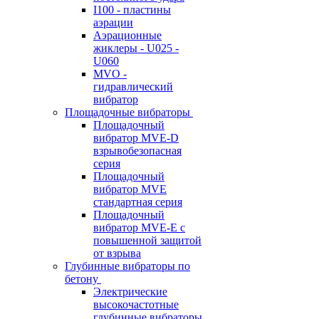
I100 - пластины
аэрации
Аэрационные
жиклеры - U025 -
U060
MVO -
гидравлический
вибратор
Площадочные вибраторы
Площадочный
вибратор MVE-D
взрывобезопасная
серия
Площадочный
вибратор MVE
стандартная серия
Площадочный
вибратор MVE-E с
повышенной защитой
от взрыва
Глубинные вибраторы по
бетону
Электрические
высокочастотные
глубинные вибраторы