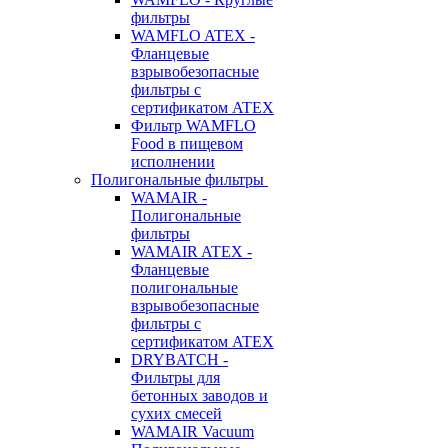
фильтры
WAMFLO ATEX -
Фланцевые
взрывобезопасные
фильтры с
сертификатом ATEX
Фильтр WAMFLO
Food в пищевом
исполнении
Полигональные фильтры
WAMAIR -
Полигональные
фильтры
WAMAIR ATEX -
Фланцевые
полигональные
взрывобезопасные
фильтры с
сертификатом ATEX
DRYBATCH -
Фильтры для
бетонных заводов и
сухих смесей
WAMAIR Vacuum