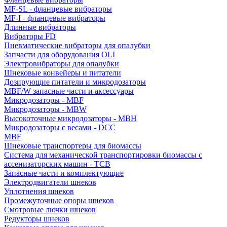
MF-SL - фланцевые вибраторы
MF-I - фланцевые вибраторы
Длинные вибраторы
Вибраторы FD
Пневматические вибраторы для опалубки
Запчасти для оборудования OLI
Электровибраторы для опалубки
Шнековые конвейеры и питатели
Дозирующие питатели и микродозаторы
MBF/W запасные части и аксессуары
Микродозаторы - MBF
Микродозаторы - MBW
Высокоточные микродозаторы - MBH
Микродозаторы с весами - DCC
MBF
Шнековые транспортеры для биомассы
Система для механической транспортировки биомассы с
ассенизаторских машин - TCB
Запасные части и комплектующие
Электродвигатели шнеков
Уплотнения шнеков
Промежуточные опоры шнеков
Смотровые лючки шнеков
Редукторы шнеков