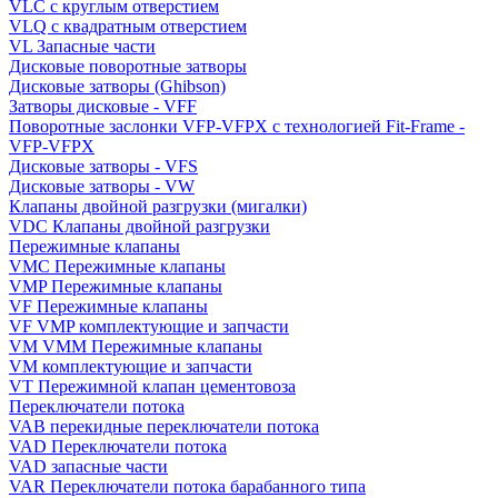
VLC с круглым отверстием
VLQ с квадратным отверстием
VL Запасные части
Дисковые поворотные затворы
Дисковые затворы (Ghibson)
Затворы дисковые - VFF
Поворотные заслонки VFP-VFPX с технологией Fit-Frame -
VFP-VFPX
Дисковые затворы - VFS
Дисковые затворы - VW
Клапаны двойной разгрузки (мигалки)
VDC Клапаны двойной разгрузки
Пережимные клапаны
VMC Пережимные клапаны
VMP Пережимные клапаны
VF Пережимные клапаны
VF VMP комплектующие и запчасти
VM VMM Пережимные клапаны
VM комплектующие и запчасти
VT Пережимной клапан цементовоза
Переключатели потока
VAB перекидные переключатели потока
VAD Переключатели потока
VAD запасные части
VAR Переключатели потока барабанного типа