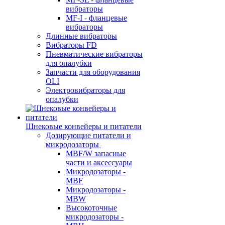
вибраторы
MF-I - фланцевые
вибраторы
Длинные вибраторы
Вибраторы FD
Пневматические вибраторы
для опалубки
Запчасти для оборудования
OLI
Электровибраторы для
опалубки
Шнековые конвейеры и питатели
Дозирующие питатели и
микродозаторы
MBF/W запасные
части и аксессуары
Микродозаторы -
MBF
Микродозаторы -
MBW
Высокоточные
микродозаторы -