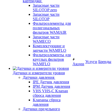
картриджи
Запасные части
SILOTOP zero
Запасные части
SILOTOP
Фильтроэлементы для
полигональных
фильтров WAMAIR
Запасные части
WAMECO
Комплектующие и
запчасти WAMFLO
Фильтроэлементы для
круглых фильтров
Услуги
Бренды
WAMFLO
Акции
Датчики и измерители уровня
Датчики давления
IPE Датчик давления
IPM Датчик давления
VHS VHS-C Клапан
сброса давления
Клапаны сброса
давления
Датчики предельного