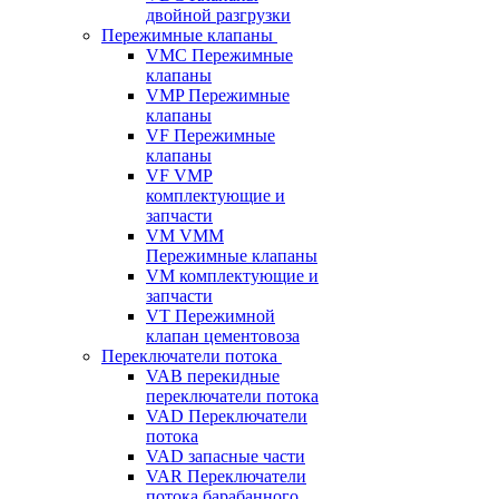
двойной разгрузки
Пережимные клапаны
VMC Пережимные
клапаны
VMP Пережимные
клапаны
VF Пережимные
клапаны
VF VMP
комплектующие и
запчасти
VM VMM
Пережимные клапаны
VM комплектующие и
запчасти
VT Пережимной
клапан цементовоза
Переключатели потока
VAB перекидные
переключатели потока
VAD Переключатели
потока
VAD запасные части
VAR Переключатели
потока барабанного