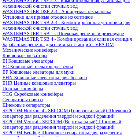
WASTEMASTER TSF 2-3 - Комбинированная установка для
механической очистки сточных вод
WASTEMASTER DSF 2-3 - Аэрируемая песколовка
Установки для приема отходов из септиков
WASTEMASTER TSB 2-3 - Комбинированная установка для
механической очистки сточных вод
WASTEMASTER TSB 1 - Шнековая решетка в резервуаре
WASTEMASTER TSB 4 - Комбинированная сливная станция
Барабанная решетка для сливных станций - VFA DM
Механические конвейеры
Ковшовые элеваторы
EI Ковшовые элеваторы
EC Ковшовый элеватор для зерна
EF Ковшовые элеваторы для муки
EHN Ковшовые элеваторы для абразива
EHR Цепные ковшовые элеваторы
Цепные конвейеры
TCG Скребковые конвейеры
Сепараторы навоза
Шнековые сепараторы
SEPCOM Horizontal - SEPCOM (Горизонтальный) Шнековый
сепаратор для разделения твердой и жидкой фракций
SEPCOM Vertical - SEPCOM (Вертикальный) Шнековый
сепаратор для разделения твердой и жидкой фракций
SEPCOM Bedding Шнековые сепараторы для разделения