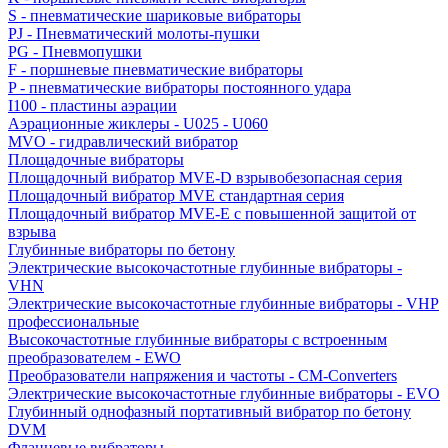
S - пневматические шариковые вибраторы
PJ - Пневматический молоты-пушки
PG - Пневмопушки
F - поршневые пневматические вибраторы
P - пневматические вибраторы постоянного удара
I100 - пластины аэрации
Аэрационные жиклеры - U025 - U060
MVO - гидравлический вибратор
Площадочные вибраторы
Площадочный вибратор MVE-D взрывобезопасная серия
Площадочный вибратор MVE стандартная серия
Площадочный вибратор MVE-E с повышенной защитой от
взрыва
Глубинные вибраторы по бетону
Электрические высокочастотные глубинные вибраторы -
VHN
Электрические высокочастотные глубинные вибраторы - VHP
профессиональные
Высокочастотные глубинные вибраторы с встроенным
преобразователем - EWO
Преобразователи напряжения и частоты - CM-Converters
Электрические высокочастотные глубинные вибраторы - EVO
Глубинный однофазный портативный вибратор по бетону
DVM
Фланцевые вибраторы