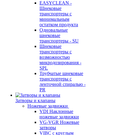
EASYCLEAN -
Шнековые
транспортеры с
минимальным
остатком продукта
Одновальные
шнековые
транспортеры - SU
Шнековые
транспортеры с
возможностью
микродозирования -
SPL
Трубчатые шнековые
транспортеры с
ленточной спиралью -
PR
Затворы и клапаны
Ножевые задвижки
VDI Наклонные
ножевые задвижки
VG-VGR Ножевые
затворы
VIBC с круглым