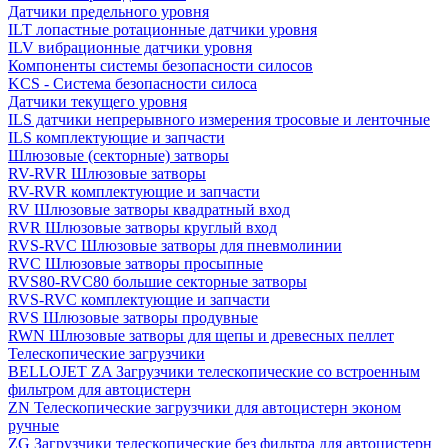
Датчики предельного уровня
ILT лопастные ротационные датчики уровня
ILV вибрационные датчики уровня
Компоненты системы безопасности силосов
KCS - Система безопасности силоса
Датчики текущего уровня
ILS датчики непрерывного измерения тросовые и ленточные
ILS комплектующие и запчасти
Шлюзовые (секторные) затворы
RV-RVR Шлюзовые затворы
RV-RVR комплектующие и запчасти
RV Шлюзовые затворы квадратный вход
RVR Шлюзовые затворы круглый вход
RVS-RVC Шлюзовые затворы для пневмолинии
RVC Шлюзовые затворы просыпные
RVS80-RVC80 большие секторные затворы
RVS-RVC комплектующие и запчасти
RVS Шлюзовые затворы продувные
RWN Шлюзовые затворы для щепы и древесных пеллет
Телескопические загрузчики
BELLOJET ZA Загрузчики телескопические со встроенным
фильтром для автоцистерн
ZN Телескопические загрузчики для автоцистерн эконом
ручные
ZG Загрузчики телескопические без фильтра для автоцистерн