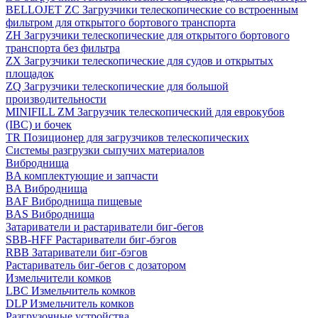
BELLOJET ZC Загрузчики телескопические со встроенным
фильтром для открытого бортового транспорта
ZH Загрузчики телескопические для открытого бортового
транспорта без фильтра
ZX Загрузчики телескопические для судов и открытых
площадок
ZQ Загрузчики телескопические для большой
производительности
MINIFILL ZM Загрузчик телескопический для еврокубов
(IBC) и бочек
TR Позиционер для загрузчиков телескопических
Системы разгрузки сыпучих материалов
Виброднища
BA комплектующие и запчасти
BA Виброднища
BAF Виброднища пищевые
BAS Виброднища
Затариватели и растариватели биг-бегов
SBB-HFF Растариватели биг-бэгов
RBB Затариватели биг-бэгов
Растариватель биг-бегов с дозатором
Измельчители комков
LBC Измельчитель комков
DLP Измельчитель комков
Разгрузочные устройства