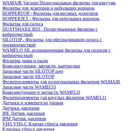
WAMAIR Vacuum Полигональные фильтры для вакуума
Фильтры для дозаторов и небольших воронок
HOPPERTOP - Фильтры для весовых дозаторов
HOPPERJET - Фильтры для небольших воронок
Фильтры для силоса
DUSTSHAKE R03 - Полигональные фильтры с
виброочисткой
SILOTOP - Фильтры для обеспыливания силоса c
пневмоочисткой
WAMFLO SIL аспирационные фильтры для силосов с
виброочисткой
Фильтры дыма и пыли
Комплектующие, запчасти, картриджи
Запасные части SILOTOP zero
Запасные части SILOTOP
Фильтроэлементы для полигональных фильтров WAMAIR
Запасные части WAMECO
Комплектующие и запчасти WAMFLO
Фильтроэлементы для круглых фильтров WAMFLO
Датчики и измерители уровня
Датчики давления
IPE Датчик давления
IPM Датчик давления
VHS VHS-C Клапан сброса давления
Клапаны сброса давления