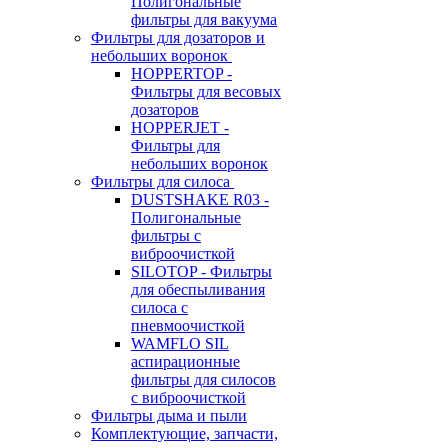
Полигональные
фильтры для вакуума
Фильтры для дозаторов и
небольших воронок
HOPPERTOP -
Фильтры для весовых
дозаторов
HOPPERJET -
Фильтры для
небольших воронок
Фильтры для силоса
DUSTSHAKE R03 -
Полигональные
фильтры с
виброочисткой
SILOTOP - Фильтры
для обеспыливания
силоса c
пневмоочисткой
WAMFLO SIL
аспирационные
фильтры для силосов
с виброочисткой
Фильтры дыма и пыли
Комплектующие, запчасти,