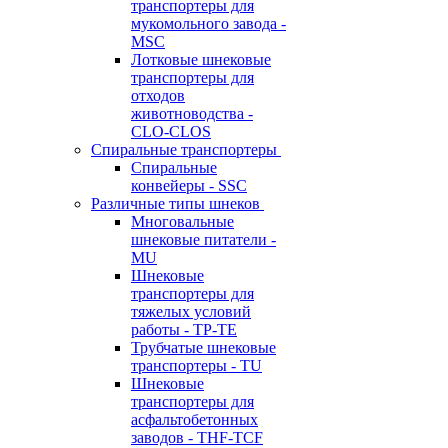
транспортеры для
мукомольного завода -
MSC
Лотковые шнековые
транспортеры для
отходов
животноводства -
CLO-CLOS
Спиральные транспортеры
Спиральные
конвейеры - SSC
Различные типы шнеков
Многовальные
шнековые питатели -
MU
Шнековые
транспортеры для
тяжелых условий
работы - TP-TE
Трубчатые шнековые
транспортеры - TU
Шнековые
транспортеры для
асфальтобетонных
заводов - THF-TCF