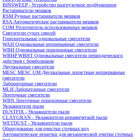
BINSWEEP - Устройство разгрузочное подбункерное
Растариватели мешков
RSM Ручные растариватели мешков
RSA Автоматические растариватели мешков
COM Уплотнитель использованных мешков
Смесители сухих смесей
Горизонтальные одновальные смесители
WAH Одновальные непрерывные смесители
WBH Одновальные порционные смесители
WBHP WBHT Одновальные смесители периодического
действия с бомболюком
Двухвальные смесители
MESC MESC UM Двухвальные лопастные непрерывные
смесители
Лабораторные смесители
MLH Лабораторные смесители
Ленточные смесители
WBN Ленточные порционные смесители
Увлажнители пыли
DUSTFIX - Увлажнители пыли
CLAYGRAN - Увлажнители керамической пыли
WETDUST - Увлажнители пыли
Оборудование для очистки сточных вод
Автоматические решетки для механической очитки сточных
вод