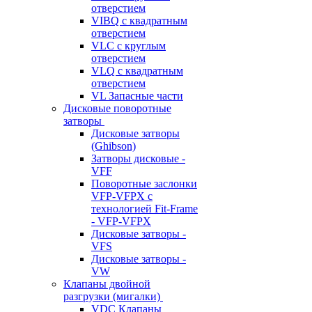
отверстием
VIBQ с квадратным
отверстием
VLC с круглым
отверстием
VLQ с квадратным
отверстием
VL Запасные части
Дисковые поворотные
затворы
Дисковые затворы
(Ghibson)
Затворы дисковые -
VFF
Поворотные заслонки
VFP-VFPX с
технологией Fit-Frame
- VFP-VFPX
Дисковые затворы -
VFS
Дисковые затворы -
VW
Клапаны двойной
разгрузки (мигалки)
VDC Клапаны