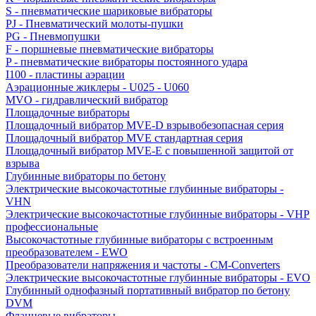
S - пневматические шариковые вибраторы
PJ - Пневматический молоты-пушки
PG - Пневмопушки
F - поршневые пневматические вибраторы
P - пневматические вибраторы постоянного удара
I100 - пластины аэрации
Аэрационные жиклеры - U025 - U060
MVO - гидравлический вибратор
Площадочные вибраторы
Площадочный вибратор MVE-D взрывобезопасная серия
Площадочный вибратор MVE стандартная серия
Площадочный вибратор MVE-E с повышенной защитой от
взрыва
Глубинные вибраторы по бетону
Электрические высокочастотные глубинные вибраторы -
VHN
Электрические высокочастотные глубинные вибраторы - VHP
профессиональные
Высокочастотные глубинные вибраторы с встроенным
преобразователем - EWO
Преобразователи напряжения и частоты - CM-Converters
Электрические высокочастотные глубинные вибраторы - EVO
Глубинный однофазный портативный вибратор по бетону
DVM
Фланцевые вибраторы