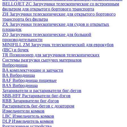
BELLOJET ZC Загрузчики телескопические со встроенным
фильтром для открытого бортового транспорта
ZH Загрузчики телескопические для открытого бортового
транспорта без фильтра
ZX Загрузчики телескопические для судов и открытых
площадок
ZQ Загрузчики телескопические для большой
производительности
MINIFILL ZM Загрузчик телескопический для еврокубов
(IBC) и бочек
TR Позиционер для загрузчиков телескопических
Системы разгрузки сыпучих материалов
Виброднища
BA комплектующие и запчасти
BA Виброднища
BAF Виброднища пищевые
BAS Виброднища
Затариватели и растариватели биг-бегов
SBB-HFF Растариватели биг-бэгов
RBB Затариватели биг-бэгов
Растариватель биг-бегов с дозатором
Измельчители комков
LBC Измельчитель комков
DLP Измельчитель комков
Разгрузочные устройства