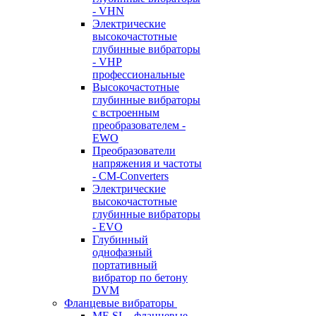
- VHN
Электрические
высокочастотные
глубинные вибраторы
- VHP
профессиональные
Высокочастотные
глубинные вибраторы
с встроенным
преобразователем -
EWO
Преобразователи
напряжения и частоты
- CM-Converters
Электрические
высокочастотные
глубинные вибраторы
- EVO
Глубинный
однофазный
портативный
вибратор по бетону
DVM
Фланцевые вибраторы
MF-SL - фланцевые