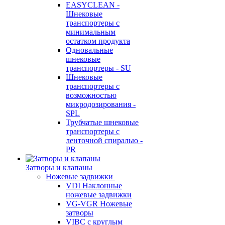
EASYCLEAN -
Шнековые
транспортеры с
минимальным
остатком продукта
Одновальные
шнековые
транспортеры - SU
Шнековые
транспортеры с
возможностью
микродозирования -
SPL
Трубчатые шнековые
транспортеры с
ленточной спиралью -
PR
Затворы и клапаны
Ножевые задвижки
VDI Наклонные
ножевые задвижки
VG-VGR Ножевые
затворы
VIBC с круглым