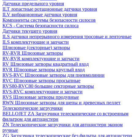
Датчики предельного уровня
ILT лопастные ротационные датчики уровня
ILV вибрационные датчики уровня
Компоненты системы безопасности силосов
KCS - Система безопасности силоса
Датчики текущего уровня
ILS датчики непрерывного измерения тросовые и ленточные
ILS комплектующие и запчасти
Шлюзовые (секторные) затворы
RV-RVR Шлюзовые затворы
RV-RVR комплектующие и запчасти
RV Шлюзовые затворы квадратный вход
RVR Шлюзовые затворы круглый вход
RVS-RVC Шлюзовые затворы для пневмолинии
RVC Шлюзовые затворы просыпные
RVS80-RVC80 большие секторные затворы
RVS-RVC комплектующие и запчасти
RVS Шлюзовые затворы продувные
RWN Шлюзовые затворы для щепы и древесных пеллет
Телескопические загрузчики
BELLOJET ZA Загрузчики телескопические со встроенным
фильтром для автоцистерн
ZN Телескопические загрузчики для автоцистерн эконом
ручные
ZG Загрузчики телескопические без фильтра для автоцистерн