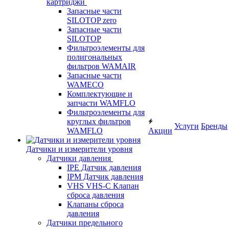
картриджи
Запасные части
SILOTOP zero
Запасные части
SILOTOP
Фильтроэлементы для
полигональных
фильтров WAMAIR
Запасные части
WAMECO
Комплектующие и
запчасти WAMFLO
Фильтроэлементы для
круглых фильтров
Услуги
Бренды
WAMFLO
Акции
Датчики и измерители уровня
Датчики давления
IPE Датчик давления
IPM Датчик давления
VHS VHS-C Клапан
сброса давления
Клапаны сброса
давления
Датчики предельного