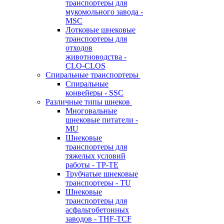
транспортеры для
мукомольного завода -
MSC
Лотковые шнековые
транспортеры для
отходов
животноводства -
CLO-CLOS
Спиральные транспортеры
Спиральные
конвейеры - SSC
Различные типы шнеков
Многовальные
шнековые питатели -
MU
Шнековые
транспортеры для
тяжелых условий
работы - TP-TE
Трубчатые шнековые
транспортеры - TU
Шнековые
транспортеры для
асфальтобетонных
заводов - THF-TCF