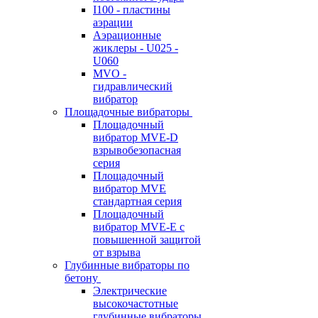
I100 - пластины
аэрации
Аэрационные
жиклеры - U025 -
U060
MVO -
гидравлический
вибратор
Площадочные вибраторы
Площадочный
вибратор MVE-D
взрывобезопасная
серия
Площадочный
вибратор MVE
стандартная серия
Площадочный
вибратор MVE-E с
повышенной защитой
от взрыва
Глубинные вибраторы по
бетону
Электрические
высокочастотные
глубинные вибраторы