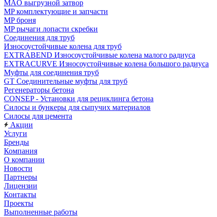
MAO выгрузной затвор
MP комплектующие и запчасти
MP броня
MP рычаги лопасти скребки
Соединения для труб
Износоустойчивые колена для труб
EXTRABEND Износоустойчивые колена малого радиуса
EXTRACURVE Износоустойчивые колена большого радиуса
Муфты для соединения труб
GT Соединительные муфты для труб
Регенераторы бетона
CONSEP - Установки для рециклинга бетона
Силосы и бункеры для сыпучих материалов
Силосы для цемента
Акции
Услуги
Бренды
Компания
О компании
Новости
Партнеры
Лицензии
Контакты
Проекты
Выполненные работы