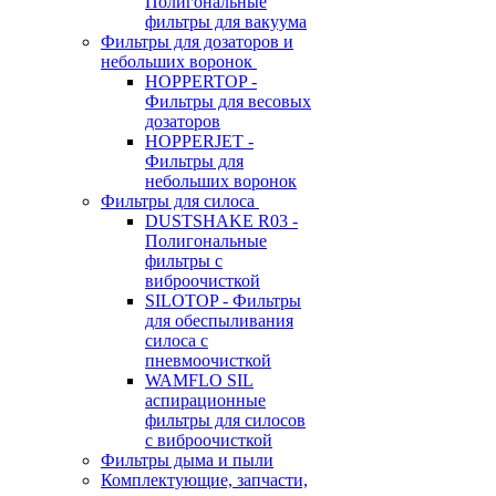
Полигональные
фильтры для вакуума
Фильтры для дозаторов и
небольших воронок
HOPPERTOP -
Фильтры для весовых
дозаторов
HOPPERJET -
Фильтры для
небольших воронок
Фильтры для силоса
DUSTSHAKE R03 -
Полигональные
фильтры с
виброочисткой
SILOTOP - Фильтры
для обеспыливания
силоса c
пневмоочисткой
WAMFLO SIL
аспирационные
фильтры для силосов
с виброочисткой
Фильтры дыма и пыли
Комплектующие, запчасти,