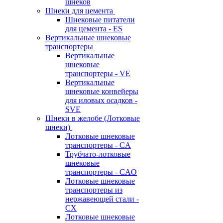
шнеков
Шнеки для цемента
Шнековые питатели
для цемента - ES
Вертикальные шнековые
транспортеры
Вертикальные
шнековые
транспортеры - VE
Вертикальные
шнековые конвейеры
для иловых осадков -
SVE
Шнеки в желобе (Лотковые
шнеки)
Лотковые шнековые
транспортеры - CA
Трубчато-лотковые
шнековые
транспортеры - CAO
Лотковые шнековые
транспортеры из
нержавеющей стали -
CX
Лотковые шнековые