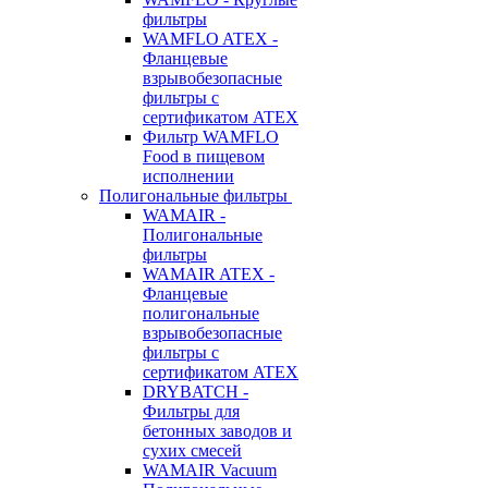
фильтры
WAMFLO ATEX -
Фланцевые
взрывобезопасные
фильтры с
сертификатом ATEX
Фильтр WAMFLO
Food в пищевом
исполнении
Полигональные фильтры
WAMAIR -
Полигональные
фильтры
WAMAIR ATEX -
Фланцевые
полигональные
взрывобезопасные
фильтры с
сертификатом ATEX
DRYBATCH -
Фильтры для
бетонных заводов и
сухих смесей
WAMAIR Vacuum