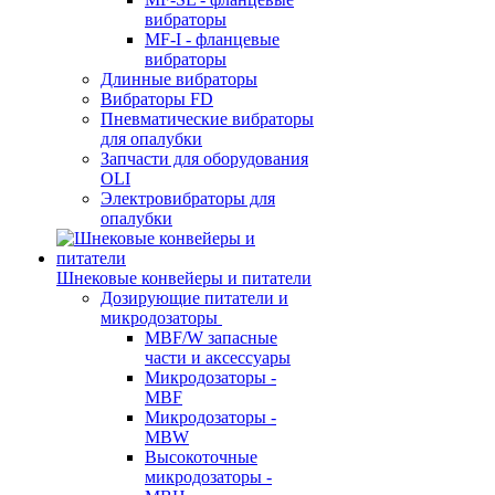
вибраторы
MF-I - фланцевые
вибраторы
Длинные вибраторы
Вибраторы FD
Пневматические вибраторы
для опалубки
Запчасти для оборудования
OLI
Электровибраторы для
опалубки
Шнековые конвейеры и питатели
Дозирующие питатели и
микродозаторы
MBF/W запасные
части и аксессуары
Микродозаторы -
MBF
Микродозаторы -
MBW
Высокоточные
микродозаторы -