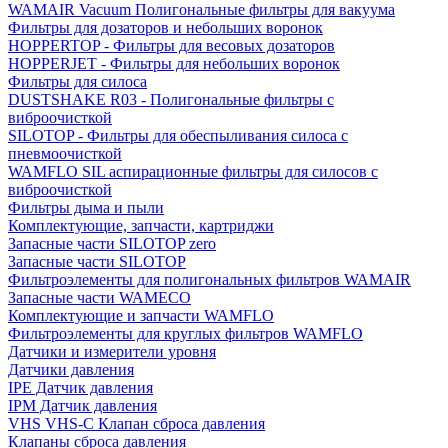
WAMAIR Vacuum Полигональные фильтры для вакуума
Фильтры для дозаторов и небольших воронок
HOPPERTOP - Фильтры для весовых дозаторов
HOPPERJET - Фильтры для небольших воронок
Фильтры для силоса
DUSTSHAKE R03 - Полигональные фильтры с
виброочисткой
SILOTOP - Фильтры для обеспыливания силоса c
пневмоочисткой
WAMFLO SIL аспирационные фильтры для силосов с
виброочисткой
Фильтры дыма и пыли
Комплектующие, запчасти, картриджи
Запасные части SILOTOP zero
Запасные части SILOTOP
Фильтроэлементы для полигональных фильтров WAMAIR
Запасные части WAMECO
Комплектующие и запчасти WAMFLO
Фильтроэлементы для круглых фильтров WAMFLO
Датчики и измерители уровня
Датчики давления
IPE Датчик давления
IPM Датчик давления
VHS VHS-C Клапан сброса давления
Клапаны сброса давления