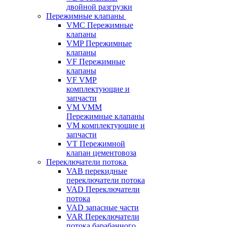
двойной разгрузки
Пережимные клапаны
VMC Пережимные
клапаны
VMP Пережимные
клапаны
VF Пережимные
клапаны
VF VMP
комплектующие и
запчасти
VM VMM
Пережимные клапаны
VM комплектующие и
запчасти
VT Пережимной
клапан цементовоза
Переключатели потока
VAB перекидные
переключатели потока
VAD Переключатели
потока
VAD запасные части
VAR Переключатели
потока барабанного