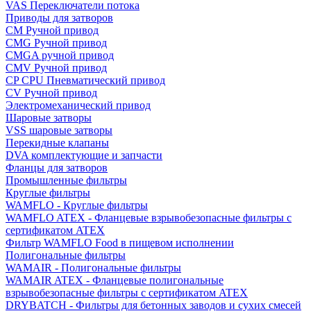
VAS Переключатели потока
Приводы для затворов
СМ Ручной привод
CMG Ручной привод
CMGA ручной привод
CMV Ручной привод
CP CPU Пневматический привод
CV Ручной привод
Электромеханический привод
Шаровые затворы
VSS шаровые затворы
Перекидные клапаны
DVA комплектующие и запчасти
Фланцы для затворов
Промышленные фильтры
Круглые фильтры
WAMFLO - Круглые фильтры
WAMFLO ATEX - Фланцевые взрывобезопасные фильтры с
сертификатом ATEX
Фильтр WAMFLO Food в пищевом исполнении
Полигональные фильтры
WAMAIR - Полигональные фильтры
WAMAIR ATEX - Фланцевые полигональные
взрывобезопасные фильтры с сертификатом ATEX
DRYBATCH - Фильтры для бетонных заводов и сухих смесей