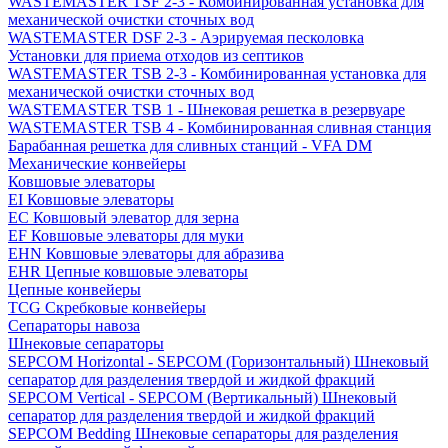
WASTEMASTER TSF 2-3 - Комбинированная установка для
механической очистки сточных вод
WASTEMASTER DSF 2-3 - Аэрируемая песколовка
Установки для приема отходов из септиков
WASTEMASTER TSB 2-3 - Комбинированная установка для
механической очистки сточных вод
WASTEMASTER TSB 1 - Шнековая решетка в резервуаре
WASTEMASTER TSB 4 - Комбинированная сливная станция
Барабанная решетка для сливных станций - VFA DM
Механические конвейеры
Ковшовые элеваторы
EI Ковшовые элеваторы
EC Ковшовый элеватор для зерна
EF Ковшовые элеваторы для муки
EHN Ковшовые элеваторы для абразива
EHR Цепные ковшовые элеваторы
Цепные конвейеры
TCG Скребковые конвейеры
Сепараторы навоза
Шнековые сепараторы
SEPCOM Horizontal - SEPCOM (Горизонтальный) Шнековый
сепаратор для разделения твердой и жидкой фракций
SEPCOM Vertical - SEPCOM (Вертикальный) Шнековый
сепаратор для разделения твердой и жидкой фракций
SEPCOM Bedding Шнековые сепараторы для разделения