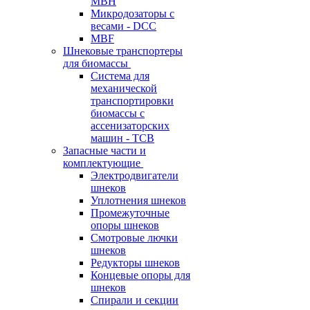
MBH
Микродозаторы с
весами - DCC
MBF
Шнековые транспортеры
для биомассы
Система для
механической
транспортировки
биомассы с
ассенизаторских
машин - TCB
Запасные части и
комплектующие
Электродвигатели
шнеков
Уплотнения шнеков
Промежуточные
опоры шнеков
Смотровые лючки
шнеков
Редукторы шнеков
Концевые опоры для
шнеков
Спирали и секции