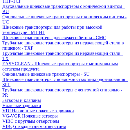
THF-TCF
Двухвальные шнековые транспортеры с конической винтом -
BU
Одновальные шнековые транспортеры с коническим винтом -
UC
Шнековые транспортеры для работы при высокой
температуре - MT-HT
Шнековые транспортеры для свежего бетона - CMC
Трубчатые шнековые транспортеры из нержавеющей стали в
пищевом - TXF
Трубчатые шнековые транспортеры из нержавеющей стали -
TX
EASYCLEAN - Шнековые транспортеры с минимальным
остатком продукта
Одновальные шнековые транспортеры - SU
Шнековые транспортеры с возможностью микродозирования -
SPL
Трубчатые шнековые транспортеры с ленточной спиралью -
PR
Затворы и клапаны
Ножевые задвижки
VDI Наклонные ножевые задвижки
VG-VGR Ножевые затворы
VIBC с круглым отверстием
VIBQ с квадратным отверстием