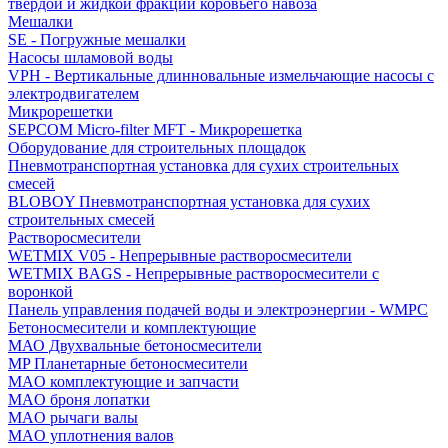
твердой и жидкой фракций коровьего навоза
Мешалки
SE - Погружные мешалки
Насосы шламовой воды
VPH - Вертикальные длинновальные измельчающие насосы с
электродвигателем
Микрорешетки
SEPCOM Micro-filter MFT - Микрорешетка
Оборудование для строительных площадок
Пневмотранспортная установка для сухих строительных
смесей
BLOBOY Пневмотранспортная установка для сухих
строительных смесей
Растворосмесители
WETMIX V05 - Непрерывные растворосмесители
WETMIX BAGS - Непрерывные растворосмесители с
воронкой
Панель управления подачей воды и электроэнергии - WMPC
Бетоносмесители и комплектующие
МАО Двухвальные бетоносмесители
MP Планетарные бетоносмесители
MAO комплектующие и запчасти
MAO броня лопатки
MAO рычаги валы
MAO уплотнения валов