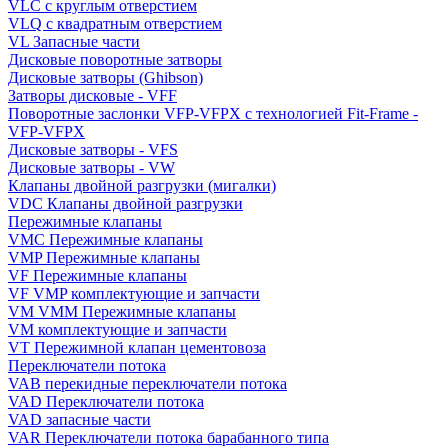
VLC с круглым отверстием
VLQ с квадратным отверстием
VL Запасные части
Дисковые поворотные затворы
Дисковые затворы (Ghibson)
Затворы дисковые - VFF
Поворотные заслонки VFP-VFPX с технологией Fit-Frame -
VFP-VFPX
Дисковые затворы - VFS
Дисковые затворы - VW
Клапаны двойной разгрузки (мигалки)
VDC Клапаны двойной разгрузки
Пережимные клапаны
VMC Пережимные клапаны
VMP Пережимные клапаны
VF Пережимные клапаны
VF VMP комплектующие и запчасти
VM VMM Пережимные клапаны
VM комплектующие и запчасти
VT Пережимной клапан цементовоза
Переключатели потока
VAB перекидные переключатели потока
VAD Переключатели потока
VAD запасные части
VAR Переключатели потока барабанного типа