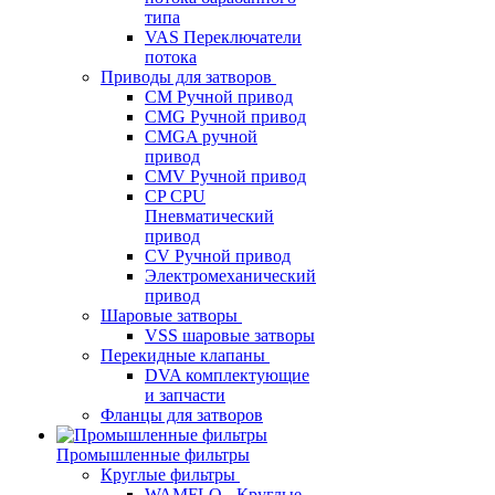
типа
VAS Переключатели
потока
Приводы для затворов
СМ Ручной привод
CMG Ручной привод
CMGA ручной
привод
CMV Ручной привод
CP CPU
Пневматический
привод
CV Ручной привод
Электромеханический
привод
Шаровые затворы
VSS шаровые затворы
Перекидные клапаны
DVA комплектующие
и запчасти
Фланцы для затворов
Промышленные фильтры
Круглые фильтры
WAMFLO - Круглые