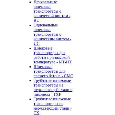
Двухвальные
шнековые
транспортеры с
конической винтом -
BU
Одновальные
шнековые
транспортеры с
коническим винтом -
UC
Шнековые
транспортеры для
работы при высокой
температуре - MT-HT
Шнековые
транспортеры для
свежего бетона - CMC
Трубчатые шнековые
транспортеры из
нержавеющей стали в
пищевом - TXF
Трубчатые шнековые
транспортеры из
нержавеющей стали -
TX