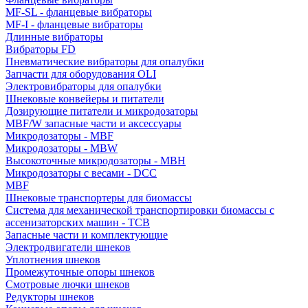
MF-SL - фланцевые вибраторы
MF-I - фланцевые вибраторы
Длинные вибраторы
Вибраторы FD
Пневматические вибраторы для опалубки
Запчасти для оборудования OLI
Электровибраторы для опалубки
Шнековые конвейеры и питатели
Дозирующие питатели и микродозаторы
MBF/W запасные части и аксессуары
Микродозаторы - MBF
Микродозаторы - MBW
Высокоточные микродозаторы - MBH
Микродозаторы с весами - DCC
MBF
Шнековые транспортеры для биомассы
Система для механической транспортировки биомассы с
ассенизаторских машин - TCB
Запасные части и комплектующие
Электродвигатели шнеков
Уплотнения шнеков
Промежуточные опоры шнеков
Смотровые лючки шнеков
Редукторы шнеков